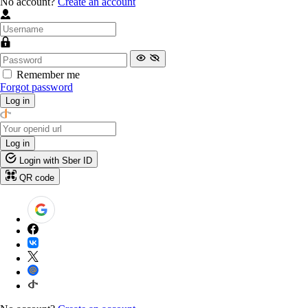
No account?
Create an account
Remember me
Forgot password
Log in
Log in
Login with Sber ID
QR code