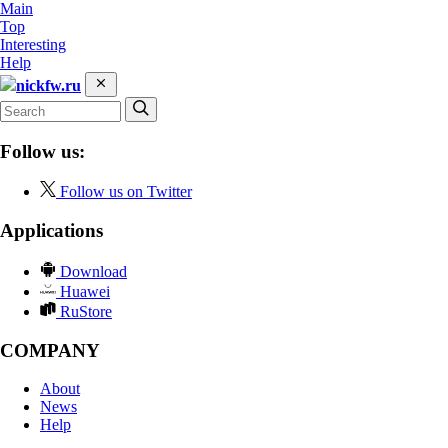
Main
Top
Interesting
Help
nickfw.ru
Follow us:
Follow us on Twitter
Applications
Download
Huawei
RuStore
COMPANY
About
News
Help