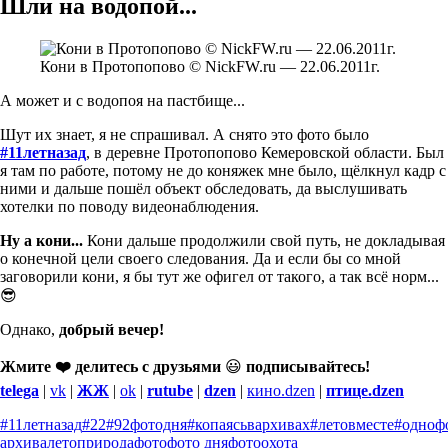
Шли на водопой...
Кони в Протопопово © NickFW.ru — 22.06.2011г.
А может и с водопоя на пастбище...
Шут их знает, я не спрашивал. А снято это фото было
#11летназад
, в деревне Протопопово Кемеровской области. Был
я там по работе, потому не до коняжек мне было, щёлкнул кадр с
ними и дальше пошёл объект обследовать, да выслушивать
хотелки по поводу видеонаблюдения.
Ну а кони...
Кони дальше продолжили свой путь, не докладывая
о конечной цели своего следования. Да и если бы со мной
заговорили кони, я бы тут же офигел от такого, а так всё норм...
😎
Однако,
добрый вечер!
Жмите ❤️ делитесь с друзьями
😃
подписывайтесь!
telega
|
vk
|
ЖЖ
|
ok
|
rutube
|
dzen
|
кино.dzen
|
птице.dzen
#11летназад
#22
#92фотодня
#копаясьвархивах
#летовместе
#одноф
архива
лето
природа
фото
фото дня
фотоохота