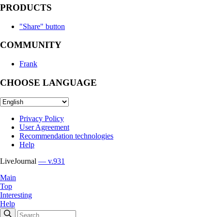
PRODUCTS
"Share" button
COMMUNITY
Frank
CHOOSE LANGUAGE
Privacy Policy
User Agreement
Recommendation technologies
Help
LiveJournal
— v.931
Main
Top
Interesting
Help