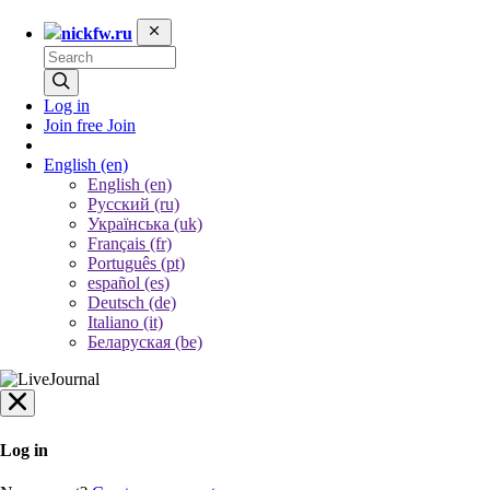
nickfw.ru
Log in
Join free
Join
English
(en)
English (en)
Русский (ru)
Українська (uk)
Français (fr)
Português (pt)
español (es)
Deutsch (de)
Italiano (it)
Беларуская (be)
Log in