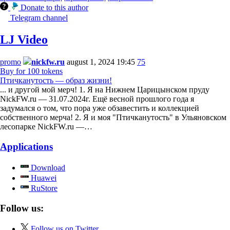
Donate to this author
Telegram channel
LJ Video
promo
nickfw.ru
august 1, 2024 19:45
75
Buy for 100 tokens
Птичканутость — образ жизни!
... и другой мой мерч! 1. Я на Нижнем Царицынском пруду
NickFW.ru — 31.07.2024г. Ещё весной прошлого года я
задумался о том, что пора уже обзавестить и коллекцией
собственного мерча! 2. Я и моя "Птичканутость" в Ульяновском
лесопарке NickFW.ru —…
Applications
Download
Huawei
RuStore
Follow us:
Follow us on Twitter