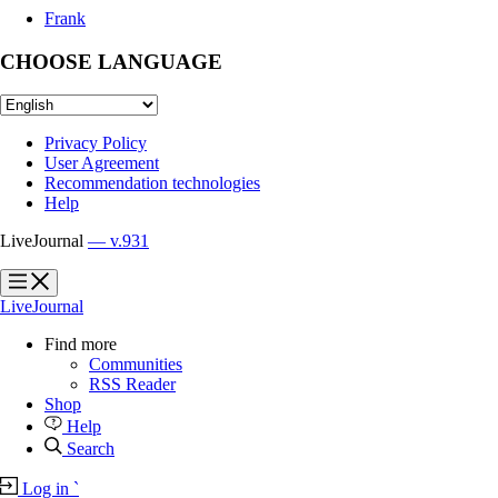
Frank
CHOOSE LANGUAGE
Privacy Policy
User Agreement
Recommendation technologies
Help
LiveJournal
— v.931
?
?
LiveJournal
Find more
Communities
RSS Reader
Shop
Help
Search
Log in
`