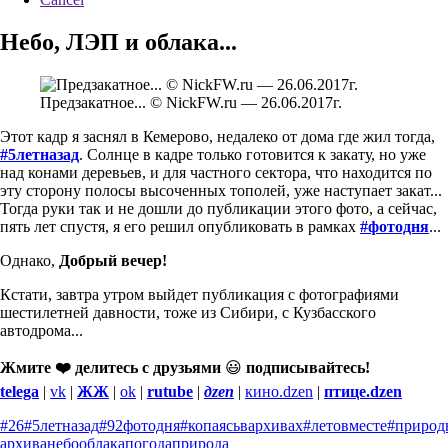
Небо, ЛЭП и облака...
Предзакатное... © NickFW.ru — 26.06.2017г.
Этот кадр я заснял в Кемерово, недалеко от дома где жил тогда,
#5летназад
. Солнце в кадре только готовится к закату, но уже
над конами деревьев, и для частного сектора, что находится по
эту сторону полосы высоченных тополей, уже наступает закат...
Тогда руки так и не дошли до публикации этого фото, а сейчас,
пять лет спустя, я его решил опубликовать в рамках
#фотодня
...
Однако,
Добрый вечер!
Кстати, завтра утром выйдет публикация с фотографиями
шестилетней давности, тоже из Сибири, с Кузбасского
автодрома...
Жмите ❤️ делитесь с друзьями
😃
подписывайтесь!
telega
|
vk
|
ЖЖ
|
ok
|
rutube
|
дzen
|
кино.dzen
|
птице.dzen
#26
#5летназад
#92фотодня
#копаясьвархивах
#летовместе
#природ
архива
небо
облака
погода
природа