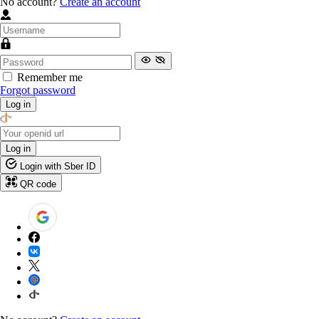
No account?
Create an account
Remember me
Forgot password
Log in
Log in
Login with Sber ID
QR code