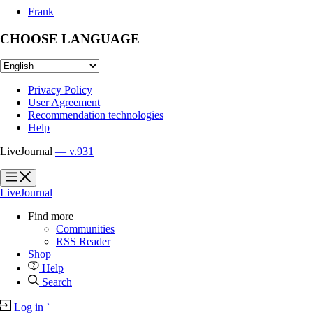
Frank
CHOOSE LANGUAGE
Privacy Policy
User Agreement
Recommendation technologies
Help
LiveJournal
— v.931
?
?
LiveJournal
Find more
Communities
RSS Reader
Shop
Help
Search
Log in
`