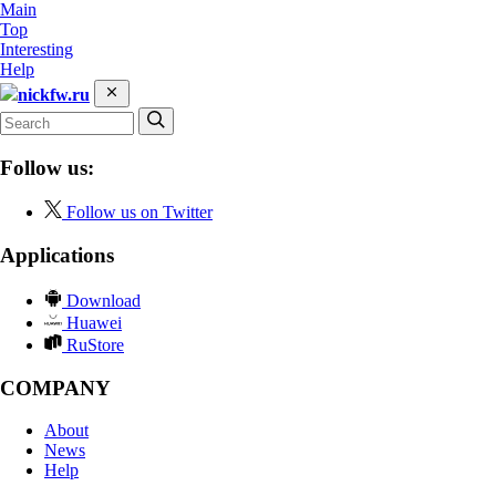
Main
Top
Interesting
Help
nickfw.ru
Follow us:
Follow us on Twitter
Applications
Download
Huawei
RuStore
COMPANY
About
News
Help