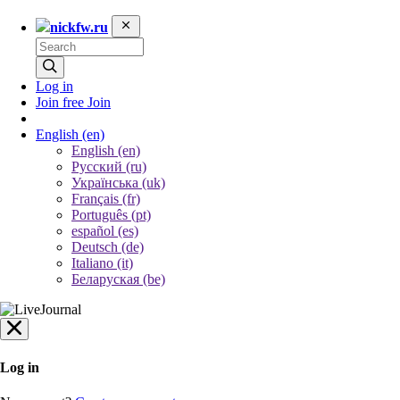
nickfw.ru
Log in
Join free
Join
English
(en)
English (en)
Русский (ru)
Українська (uk)
Français (fr)
Português (pt)
español (es)
Deutsch (de)
Italiano (it)
Беларуская (be)
Log in