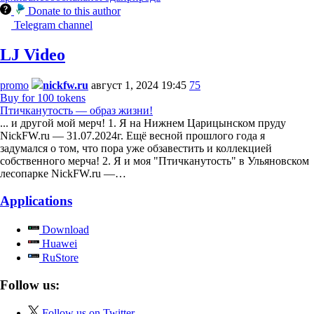
Donate to this author
Telegram channel
LJ Video
promo
nickfw.ru
август 1, 2024 19:45
75
Buy for 100 tokens
Птичканутость — образ жизни!
... и другой мой мерч! 1. Я на Нижнем Царицынском пруду
NickFW.ru — 31.07.2024г. Ещё весной прошлого года я
задумался о том, что пора уже обзавестить и коллекцией
собственного мерча! 2. Я и моя "Птичканутость" в Ульяновском
лесопарке NickFW.ru —…
Applications
Download
Huawei
RuStore
Follow us:
Follow us on Twitter