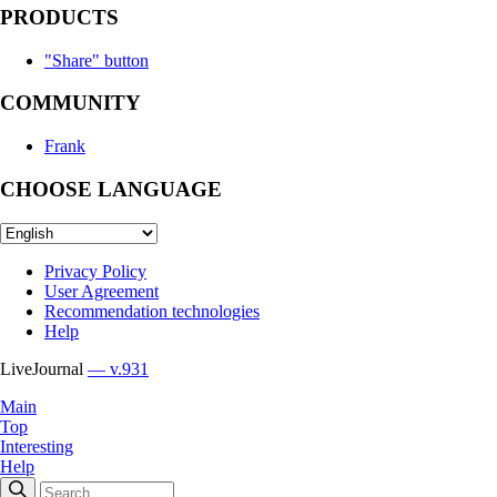
PRODUCTS
"Share" button
COMMUNITY
Frank
CHOOSE LANGUAGE
Privacy Policy
User Agreement
Recommendation technologies
Help
LiveJournal
— v.931
Main
Top
Interesting
Help