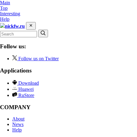
Main
Top
Interesting
Help
nickfw.ru
Follow us:
Follow us on Twitter
Applications
Download
Huawei
RuStore
COMPANY
About
News
Help