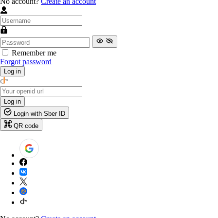
No account?
Create an account
Remember me
Forgot password
Log in
Log in
Login with Sber ID
QR code