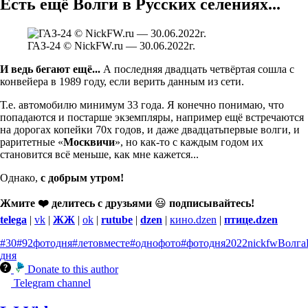
Есть ещё Волги в Русских селениях...
ГАЗ-24 © NickFW.ru — 30.06.2022г.
И ведь бегают ещё...
А последняя двадцать четвёртая сошла с
конвейера в 1989 году, если верить данным из сети.
Т.е. автомобилю минимум 33 года. Я конечно понимаю, что
попадаются и постарше экземпляры, например ещё встречаются
на дорогах копейки 70х годов, и даже двадцатьпервые волги, и
раритетные «
Москвичи
», но как-то с каждым годом их
становится всё меньше, как мне кажется...
Однако,
с добрым утром!
Жмите ❤️ делитесь с друзьями
😃
подписывайтесь!
telega
|
vk
|
ЖЖ
|
ok
|
rutube
|
dzen
|
кино.dzen
|
птице.dzen
#30
#92фотодня
#летовместе
#однофото
#фотодня
2022
nickfw
Волга
дня
Donate to this author
Telegram channel