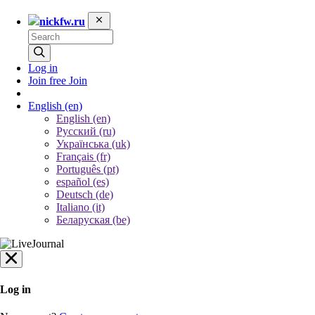
nickfw.ru
Log in
Join free
Join
English
(en)
English (en)
Русский (ru)
Українська (uk)
Français (fr)
Português (pt)
español (es)
Deutsch (de)
Italiano (it)
Беларуская (be)
Log in