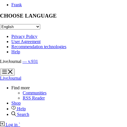
Frank
CHOOSE LANGUAGE
Privacy Policy
User Agreement
Recommendation technologies
Help
LiveJournal
— v.931
?
?
LiveJournal
Find more
Communities
RSS Reader
Shop
Help
Search
Log in
`