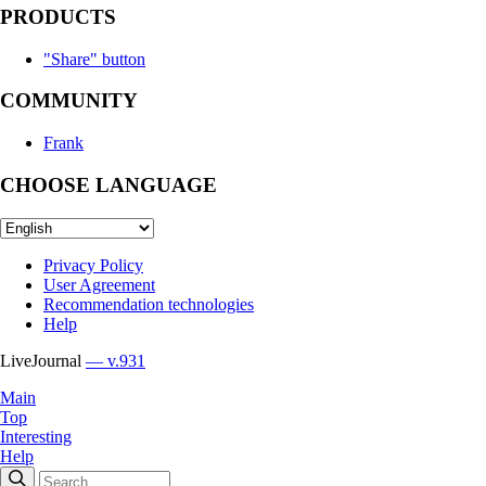
PRODUCTS
"Share" button
COMMUNITY
Frank
CHOOSE LANGUAGE
Privacy Policy
User Agreement
Recommendation technologies
Help
LiveJournal
— v.931
Main
Top
Interesting
Help