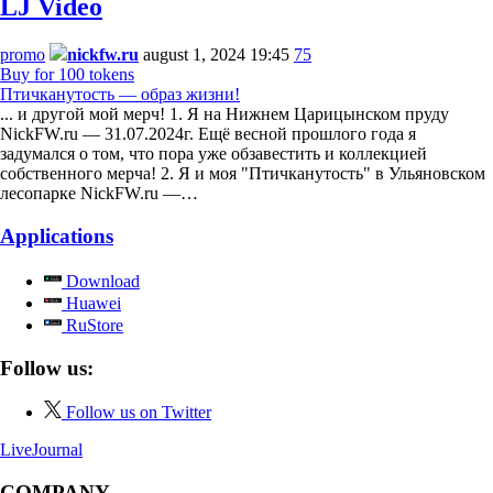
LJ Video
promo
nickfw.ru
august 1, 2024 19:45
75
Buy for 100 tokens
Птичканутость — образ жизни!
... и другой мой мерч! 1. Я на Нижнем Царицынском пруду
NickFW.ru — 31.07.2024г. Ещё весной прошлого года я
задумался о том, что пора уже обзавестить и коллекцией
собственного мерча! 2. Я и моя "Птичканутость" в Ульяновском
лесопарке NickFW.ru —…
Applications
Download
Huawei
RuStore
Follow us:
Follow us on Twitter
LiveJournal
COMPANY