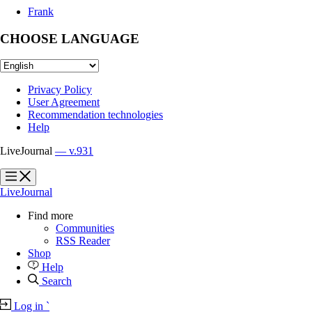
Frank
CHOOSE LANGUAGE
Privacy Policy
User Agreement
Recommendation technologies
Help
LiveJournal
— v.931
?
?
LiveJournal
Find more
Communities
RSS Reader
Shop
Help
Search
Log in
`