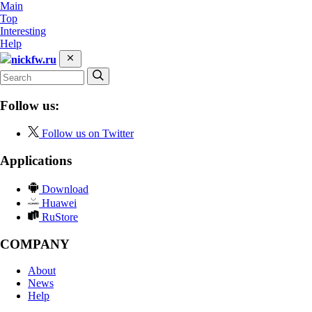
Main
Top
Interesting
Help
nickfw.ru
Follow us:
Follow us on Twitter
Applications
Download
Huawei
RuStore
COMPANY
About
News
Help