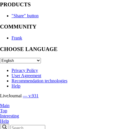
PRODUCTS
"Share" button
COMMUNITY
Frank
CHOOSE LANGUAGE
Privacy Policy
User Agreement
Recommendation technologies
Help
LiveJournal
— v.931
Main
Top
Interesting
Help