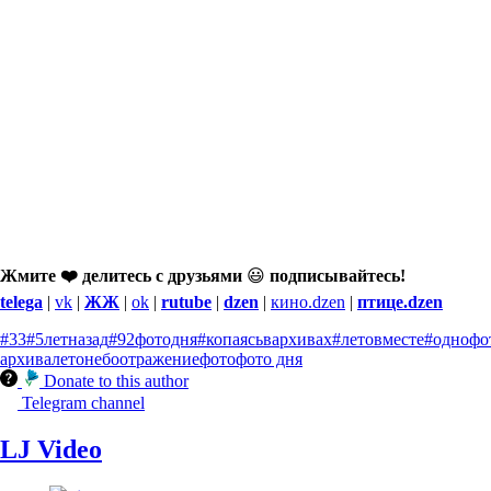
Жмите ❤️ делитесь с друзьями
😃
подписывайтесь!
telega
|
vk
|
ЖЖ
|
ok
|
rutube
|
dzen
|
кино.dzen
|
птице.dzen
#33
#5летназад
#92фотодня
#копаясьвархивах
#летовместе
#однофо
архива
лето
небо
отражение
фото
фото дня
Donate to this author
Telegram channel
LJ Video