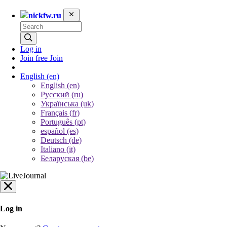
nickfw.ru
Log in
Join free
Join
English
(en)
English (en)
Русский (ru)
Українська (uk)
Français (fr)
Português (pt)
español (es)
Deutsch (de)
Italiano (it)
Беларуская (be)
Log in