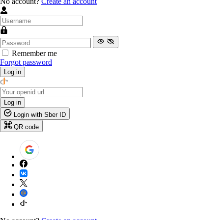
No account?
Create an account
Remember me
Forgot password
Log in
Log in
Login with Sber ID
QR code