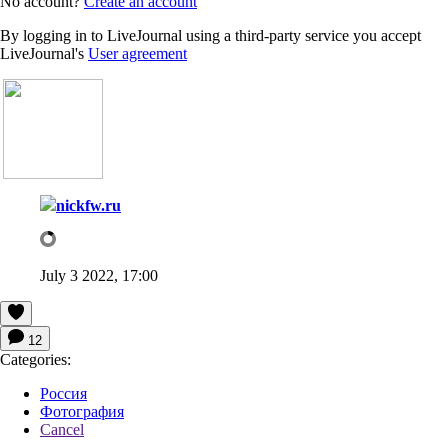
No account?
Create an account
By logging in to LiveJournal using a third-party service you accept
LiveJournal's
User agreement
nickfw.ru
July 3 2022, 17:00
12
Categories:
Россия
Фотография
Cancel