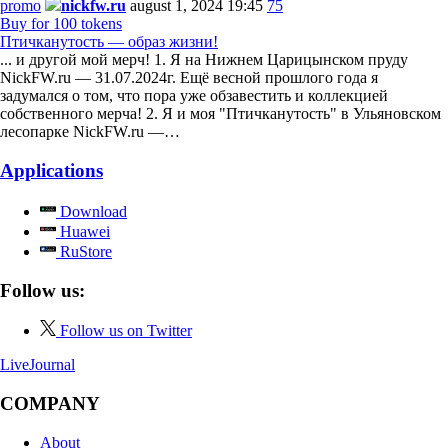
promo
nickfw.ru
august 1, 2024 19:45
75
Buy for 100 tokens
Птичканутость — образ жизни!
... и другой мой мерч! 1. Я на Нижнем Царицынском пруду
NickFW.ru — 31.07.2024г. Ещё весной прошлого года я
задумался о том, что пора уже обзавестить и коллекцией
собственного мерча! 2. Я и моя "Птичканутость" в Ульяновском
лесопарке NickFW.ru —…
Applications
Download
Huawei
RuStore
Follow us:
Follow us on Twitter
LiveJournal
COMPANY
About