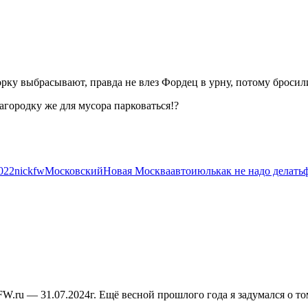
рку выбрасывают, правда не влез Фордец в урну, потому бросил
 загородку же для мусора парковаться!?
022
nickfw
Московский
Новая Москва
авто
июль
как не надо делать
W.ru — 31.07.2024г. Ещё весной прошлого года я задумался о том
—…