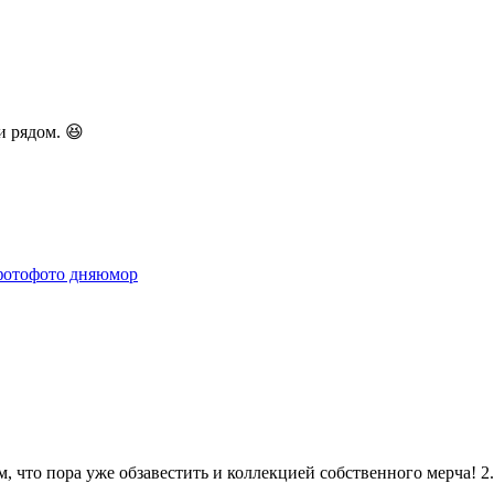
и рядом. 😆
фото
фото дня
юмор
, что пора уже обзавестить и коллекцией собственного мерча! 2.