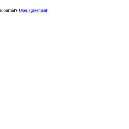
veJournal's
User agreement