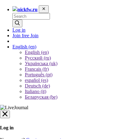
nickfw.ru
Log in
Join free
Join
English
(en)
English (en)
Русский (ru)
Українська (uk)
Français (fr)
Português (pt)
español (es)
Deutsch (de)
Italiano (it)
Беларуская (be)
Log in