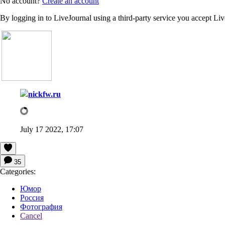
No account?
Create an account
By logging in to LiveJournal using a third-party service you accept Li
nickfw.ru
July 17 2022, 17:07
35
Categories:
Юмор
Россия
Фотография
Cancel