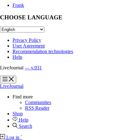
Frank
CHOOSE LANGUAGE
Privacy Policy
User Agreement
Recommendation technologies
Help
LiveJournal
— v.931
?
?
LiveJournal
Find more
Communities
RSS Reader
Shop
Help
Search
Log in
`