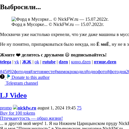
Выбросили...
Форд в Мусорке... © NickFW.ru — 15.07.2022г.
Москвичи уже настолько охренели, что уже даже машины в мусо
Не ну понятно, припарковаться было некуда, но
Ё моЁ
, ну не в
Жмите ❤️ делитесь с друзьями
😃
подписывайтесь!
telega
|
vk
|
ЖЖ
|
ok
|
rutube
|
dzen
|
кино.dzen
|
птице.dzen
#45
#92фотодня
#летовместе
#мимокрокодил
#однофото
#фотодня
2
Donate to this author
Telegram channel
LJ Video
promo
nickfw.ru
august 1, 2024 19:45
75
Buy for 100 tokens
Птичканутость — образ жизни!
... и другой мой мерч! 1. Я на Нижнем Царицынском пруду NickF
Я и моя "Птичканутость" в Ульяновском лесопарке NickFW.ru 