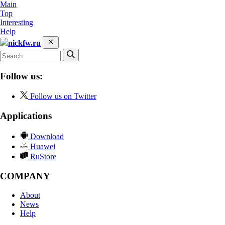
Main
Top
Interesting
Help
nickfw.ru
Follow us:
Follow us on Twitter
Applications
Download
Huawei
RuStore
COMPANY
About
News
Help