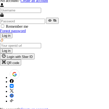
No account?
Create an account
Remember me
Forgot password
Log in
Log in
Login with Sber ID
QR code