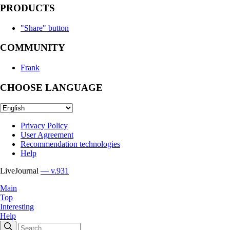
PRODUCTS
"Share" button
COMMUNITY
Frank
CHOOSE LANGUAGE
Privacy Policy
User Agreement
Recommendation technologies
Help
LiveJournal
— v.931
Main
Top
Interesting
Help