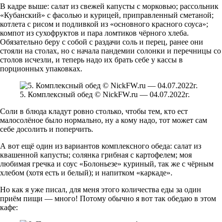
В кадре выше: салат из свежей капусты с морковью; рассольник
«Кубанский» с фасолью и курицей, приправленный сметаной;
котлета с рисом и подливкой из «основного красного соуса»;
компот из сухофруктов и пара ломтиков чёрного хлеба.
Обязательно беру с собой с раздачи соль и перец, ранее они
стояли на столах, но с начала пандемии солонки и перечницы со
столов исчезли, и теперь надо их брать себе у кассы в
порционных упаковках.
5. Комплексный обед © NickFW.ru — 04.07.2022г.
Соли в блюда кладут ровно столько, чтобы тем, кто ест
малосолёное было нормально, ну а кому надо, тот может сам
себе досолить и поперчить.
А вот ещё один из вариантов комплексного обеда: салат из
квашенной капусты; солянка грибная с картофелем; моя
любимая гречка и соус «Болоньезе» куриный, так же с чёрным
хлебом (хотя есть и белый); и напитком «каркаде».
Но как я уже писал, для меня этого количества еды за один
приём пищи — много! Потому обычно я вот так обедаю в этом
кафе: