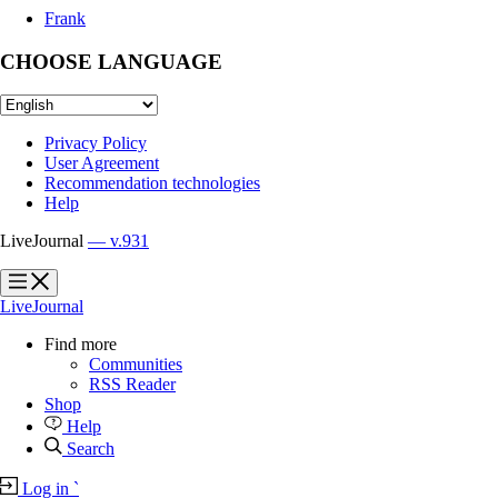
Frank
CHOOSE LANGUAGE
Privacy Policy
User Agreement
Recommendation technologies
Help
LiveJournal
— v.931
?
?
LiveJournal
Find more
Communities
RSS Reader
Shop
Help
Search
Log in
`