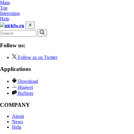
Main
Top
Interesting
Help
nickfw.ru
Follow us:
Follow us on Twitter
Applications
Download
Huawei
RuStore
COMPANY
About
News
Help