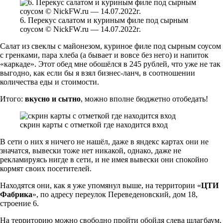
6. Перекус салатом и куриным филе под сырным
соусом © NickFW.ru — 14.07.2022г.
Салат из свеклы с майонезом, куриное филе под сырным соусом
с гренками, пара хлеба (а бывает и вовсе без него) и напиток
«каркаде». Этот обед мне обошёлся в 245 рублей, что уже не так
выгодно, как если бы я взял бизнес-ланч, в соотношении
количества еды и стоимости.
Итого:
вкусно и сытно
, можно вполне бюджетно отобедать!
скрин карты с отметкой где находится вход
В сети о них я ничего не нашёл, даже в яндекс картах они не
значатся, вывески тоже нет никакой, однако, даже не
рекламируясь нигде в сети, и не имея вывески они спокойно
кормят своих посетителей.
Находятся они, как я уже упомянул выше, на территории «
ЦТИ
Фабрика
», по адресу переулок Переведеновский, дом 18,
строение 6.
На территорию можно свободно пройти обойдя слева шлагбаум,