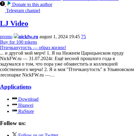
Donate to this author
Telegram channel
LJ Video
promo
nickfw.ru
august 1, 2024 19:45
75
Buy for 100 tokens
Птичканутость — образ жизни!
... и другой мой мерч! 1. Я на Нижнем Царицынском пруду
NickFW.ru — 31.07.2024г. Ещё весной прошлого года я
задумался о том, что пора уже обзавестить и коллекцией
собственного мерча! 2. Я и моя "Птичканутость" в Ульяновском
лесопарке NickFW.ru —…
Applications
Download
Huawei
RuStore
Follow us:
Follow us on Twitter