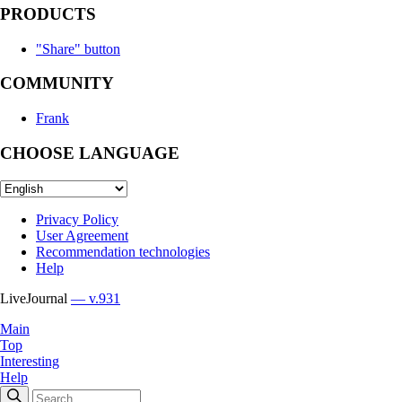
PRODUCTS
"Share" button
COMMUNITY
Frank
CHOOSE LANGUAGE
Privacy Policy
User Agreement
Recommendation technologies
Help
LiveJournal
— v.931
Main
Top
Interesting
Help