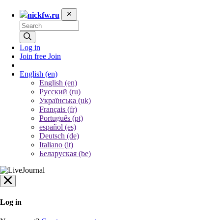
nickfw.ru
Log in
Join free
Join
English
(en)
English (en)
Русский (ru)
Українська (uk)
Français (fr)
Português (pt)
español (es)
Deutsch (de)
Italiano (it)
Беларуская (be)
Log in