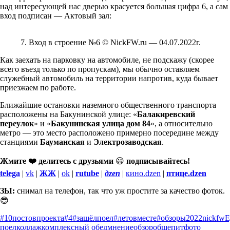
над интересующей нас дверью красуется большая цифра 6, а сам
вход подписан — Актовый зал:
7. Вход в строение №6 © NickFW.ru — 04.07.2022г.
Как заехать на парковку на автомобиле, не подскажу (скорее
всего въезд только по пропускам), мы обычно оставляем
служебный автомобиль на территории напротив, куда бывает
приезжаем по работе.
Ближайшие остановки наземного общественного транспорта
расположены на Бакунинской улице: «
Балакиревский
переулок
» и «
Бакунинская улица дом 84
», а относительно
метро — это место расположено примерно посередине между
станциями
Бауманская
и
Электрозаводская
.
Жмите ❤️ делитесь с друзьями
😃
подписывайтесь!
telega
|
vk
|
ЖЖ
|
ok
|
rutube
|
дzen
|
кино.dzen
|
птице.dzen
ЗЫ:
снимал на телефон, так что уж простите за качество фоток.
😎
#10постовпроекта
#4
#зашёлпоел
#летовместе
#обзоры
2022
nickfw
Е
поел
коллаж
комплексный обед
мнение
обзор
общепит
фото