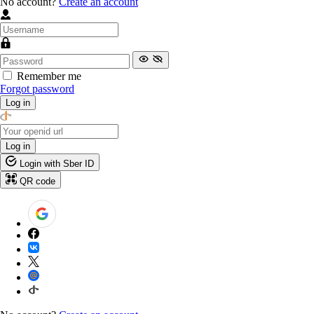
No account?
Create an account
Remember me
Forgot password
Log in
Log in
Login with Sber ID
QR code