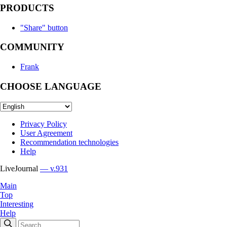
PRODUCTS
"Share" button
COMMUNITY
Frank
CHOOSE LANGUAGE
Privacy Policy
User Agreement
Recommendation technologies
Help
LiveJournal
— v.931
Main
Top
Interesting
Help