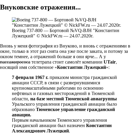
Внуковские отражения...
Boeing 737-800 — Бортовой №VQ-BJH "Константин
Лужецкий" © NickFW.ru — 24.07.2020г.
Вновь у меня фотография из Внуково, и вновь с отражениями в
окне, только в этот раз снята она уже после заката, и потому за
окном темнее, а отражений больше я они ярче... А у
пассажирососа
телетрапа стоит самолёт компании
UTair
,
носящий имя собственное «
Константин Лужецкий
»:
7 февраля 1967 г.
приказом министра гражданской
авиации СССР, в связи с развернувшимися
крупномасштабными работами по освоению
нефтяных и газовых месторождений в Тюменской
области,
на базе местной Тюменской авиагруппы
Уральского управления гражданской авиации было
образовано
Тюменское управление гражданской
авиации.
Первым начальником Тюменского управления
гражданской авиации был назначен
Константин
Александрович Лужецкий
.