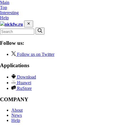
Main
Top
Interesting
Help
nickfw.ru
Follow us:
Follow us on Twitter
Applications
Download
Huawei
RuStore
COMPANY
About
News
Help