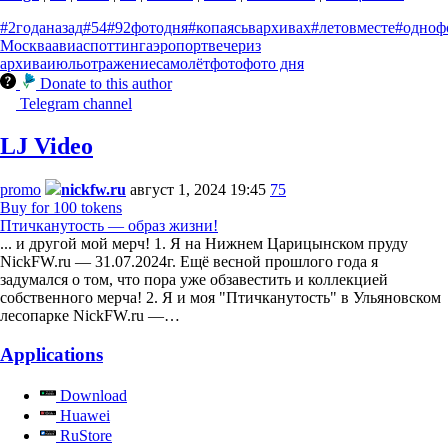
#2годаназад
#54
#92фотодня
#копаясьвархивах
#летовместе
#одноф
Москва
авиаспоттинг
аэропорт
вечер
из
архива
июль
отражение
самолёт
фото
фото дня
Donate to this author
Telegram channel
LJ Video
promo
nickfw.ru
август 1, 2024 19:45
75
Buy for 100 tokens
Птичканутость — образ жизни!
... и другой мой мерч! 1. Я на Нижнем Царицынском пруду
NickFW.ru — 31.07.2024г. Ещё весной прошлого года я
задумался о том, что пора уже обзавестить и коллекцией
собственного мерча! 2. Я и моя "Птичканутость" в Ульяновском
лесопарке NickFW.ru —…
Applications
Download
Huawei
RuStore