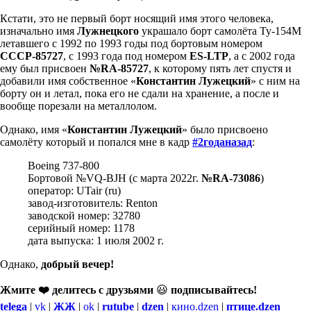
Кстати, это не первый борт носящий имя этого человека,
изначально имя
Лужнецкого
украшало борт самолёта Ту-154М
летавшего с 1992 по 1993 годы под бортовым номером
СССР-85727
, с 1993 года под номером
ES-LTP
, а с 2002 года
ему был присвоен
№RA-85727
, к которому пять лет спустя и
добавили имя собственное «
Константин Лужецкий
» с ним на
борту он и летал, пока его не сдали на хранение, а после и
вообще порезали на металлолом.
Однако, имя «
Константин Лужецкий
» было присвоено
самолёту который и попался мне в кадр
#2годаназад
:
Boeing 737-800
Бортовой №VQ-BJH (с марта 2022г.
№RA-73086
)
оператор: UTair (ru)
завод-изготовитель: Renton
заводской номер: 32780
серийный номер: 1178
дата выпуска: 1 июля 2002 г.
Однако,
добрый вечер!
Жмите ❤️ делитесь с друзьями
😃
подписывайтесь!
telega
|
vk
|
ЖЖ
|
ok
|
rutube
|
dzen
|
кино.dzen
|
птице.dzen