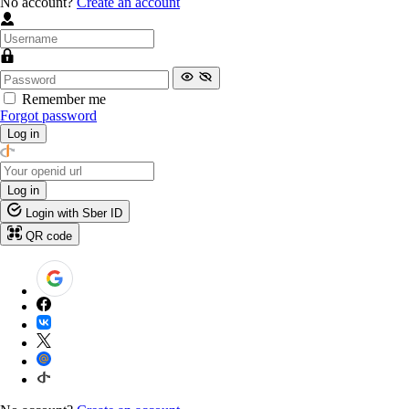
No account?
Create an account
Remember me
Forgot password
Log in
Log in
Login with Sber ID
QR code