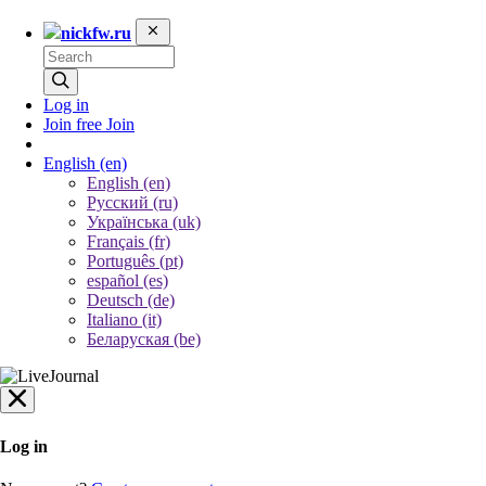
nickfw.ru
Log in
Join free
Join
English
(en)
English (en)
Русский (ru)
Українська (uk)
Français (fr)
Português (pt)
español (es)
Deutsch (de)
Italiano (it)
Беларуская (be)
Log in