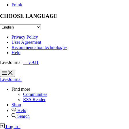
Frank
CHOOSE LANGUAGE
Privacy Policy
User Agreement
Recommendation technologies
Help
LiveJournal
— v.931
?
?
LiveJournal
Find more
Communities
RSS Reader
Shop
Help
Search
Log in
`