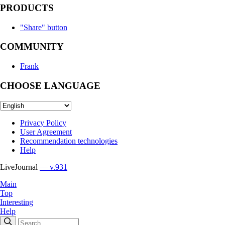
PRODUCTS
"Share" button
COMMUNITY
Frank
CHOOSE LANGUAGE
Privacy Policy
User Agreement
Recommendation technologies
Help
LiveJournal
— v.931
Main
Top
Interesting
Help