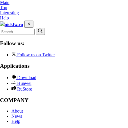
Main
Top
Interesting
Help
nickfw.ru
Follow us:
Follow us on Twitter
Applications
Download
Huawei
RuStore
COMPANY
About
News
Help