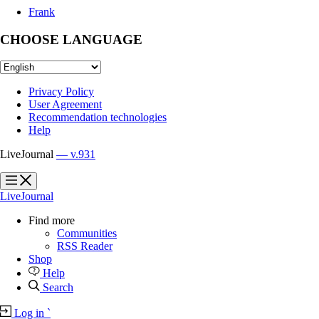
Frank
CHOOSE LANGUAGE
Privacy Policy
User Agreement
Recommendation technologies
Help
LiveJournal
— v.931
?
?
LiveJournal
Find more
Communities
RSS Reader
Shop
Help
Search
Log in
`