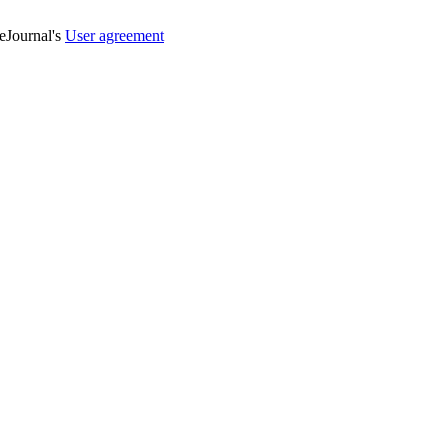
veJournal's
User agreement