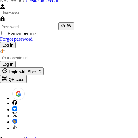
No account?
Create an account
Remember me
Forgot password
Log in
Log in
Login with Sber ID
QR code