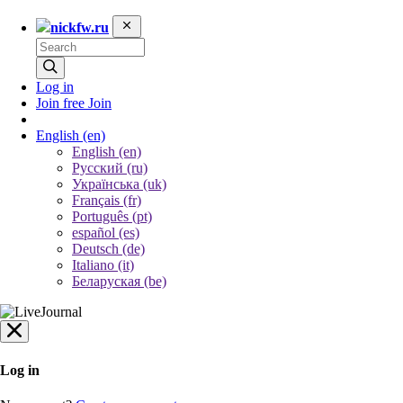
nickfw.ru
Log in
Join free
Join
English
(en)
English (en)
Русский (ru)
Українська (uk)
Français (fr)
Português (pt)
español (es)
Deutsch (de)
Italiano (it)
Беларуская (be)
Log in