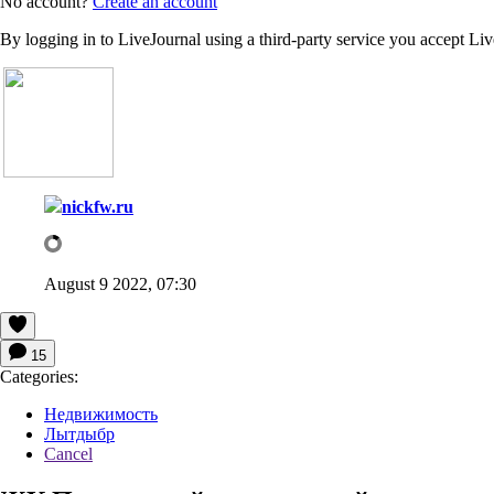
No account?
Create an account
By logging in to LiveJournal using a third-party service you accept Li
nickfw.ru
August 9 2022, 07:30
15
Categories:
Недвижимость
Лытдыбр
Cancel