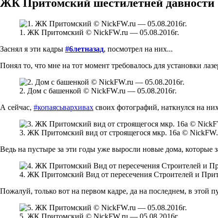
ЖК Притомский шестилетней давности
1. ЖК Притомский © NickFW.ru — 05.08.2016г.
Заснял я эти кадры
#6летназад
, посмотрел на них...
Понял то, что мне на тот момент требовалось для установки лазе
2. Дом с башенкой © NickFW.ru — 05.08.2016г.
А сейчас,
#копаясьвархивах
своих фотографий, наткнулся на них 
3. ЖК Притомский вид от строящегося мкр. 16а © NickFW.r
Ведь на пустыре за эти годы уже выросли новые дома, которые з
4. ЖК Притомский Вид от пересечения Строителей и Прит
Пожалуй, только вот на первом кадре, да на последнем, в этой п
5. ЖК Притомский © NickFW.ru — 05.08.2016г.