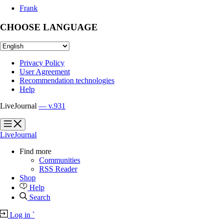
Frank
CHOOSE LANGUAGE
Privacy Policy
User Agreement
Recommendation technologies
Help
LiveJournal
— v.931
?
?
LiveJournal
Find more
Communities
RSS Reader
Shop
Help
Search
Log in
`