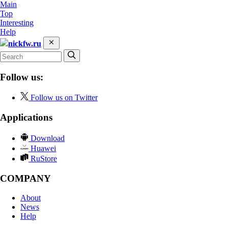
Main
Top
Interesting
Help
nickfw.ru
Follow us:
Follow us on Twitter
Applications
Download
Huawei
RuStore
COMPANY
About
News
Help