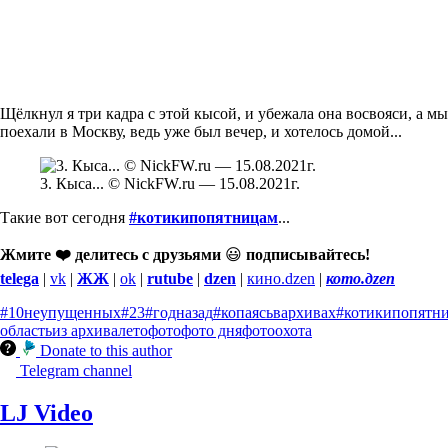
Щёлкнул я три кадра с этой кысой, и убежала она восвояси, а мы
поехали в Москву, ведь уже был вечер, и хотелось домой...
3. Кыса... © NickFW.ru — 15.08.2021г.
Такие вот сегодня
#котикипопятницам
...
Жмите ❤️ делитесь с друзьями
😃
подписывайтесь!
telega
|
vk
|
ЖЖ
|
ok
|
rutube
|
dzen
|
кино.dzen
|
кото.дzen
#10неупущенных
#23
#годназад
#копаясьвархивах
#котикипопятн
область
из архива
лето
фото
фото дня
фотоохота
Donate to this author
Telegram channel
LJ Video