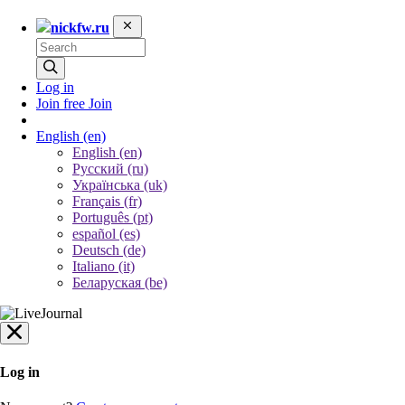
nickfw.ru
Log in
Join free
Join
English
(en)
English (en)
Русский (ru)
Українська (uk)
Français (fr)
Português (pt)
español (es)
Deutsch (de)
Italiano (it)
Беларуская (be)
Log in