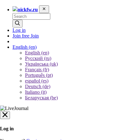
nickfw.ru
Log in
Join free
Join
English
(en)
English (en)
Русский (ru)
Українська (uk)
Français (fr)
Português (pt)
español (es)
Deutsch (de)
Italiano (it)
Беларуская (be)
Log in