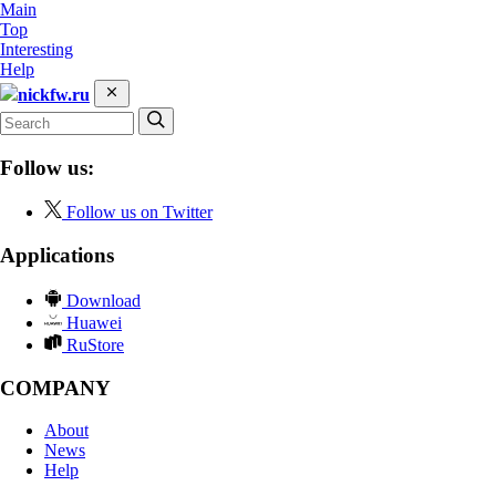
Main
Top
Interesting
Help
nickfw.ru
Follow us:
Follow us on Twitter
Applications
Download
Huawei
RuStore
COMPANY
About
News
Help