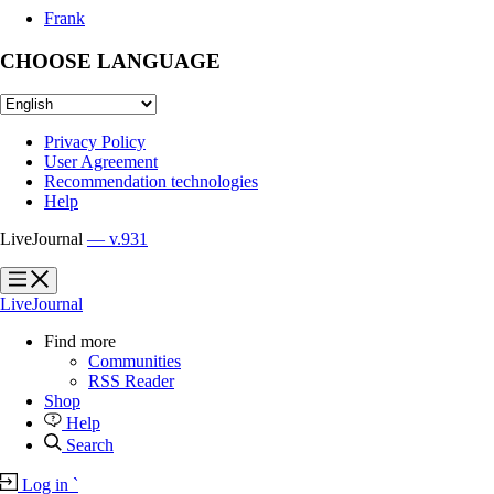
Frank
CHOOSE LANGUAGE
Privacy Policy
User Agreement
Recommendation technologies
Help
LiveJournal
— v.931
?
?
LiveJournal
Find more
Communities
RSS Reader
Shop
Help
Search
Log in
`