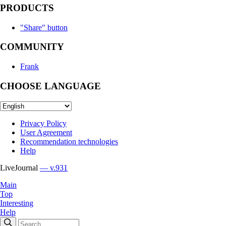
PRODUCTS
"Share" button
COMMUNITY
Frank
CHOOSE LANGUAGE
Privacy Policy
User Agreement
Recommendation technologies
Help
LiveJournal
— v.931
Main
Top
Interesting
Help