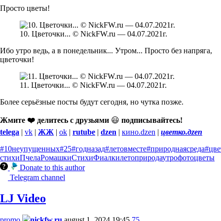
Просто цветы!
10. Цветочки... © NickFW.ru — 04.07.2021г.
Ибо утро ведь, а в понедельник... Утром... Просто без напряга,
цветочки!
11. Цветочки... © NickFW.ru — 04.07.2021г.
Более серьёзные посты будут сегодня, но чутка позже.
Жмите ❤️ делитесь с друзьями
😃
подписывайтесь!
telega
|
vk
|
ЖЖ
|
ok
|
rutube
|
dzen
|
кино.dzen
|
цветко.дzen
#10неупущенных
#25
#годназад
#летовместе
#природнаясреда
#цве
стихи
Пчела
Ромашки
Стихи
Фиалки
лето
природа
утро
фото
цветы
Donate to this author
Telegram channel
LJ Video
promo
nickfw.ru
august 1, 2024 19:45
75