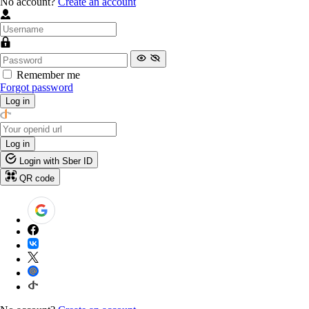
No account?
Create an account
Remember me
Forgot password
Log in
Log in
Login with Sber ID
QR code