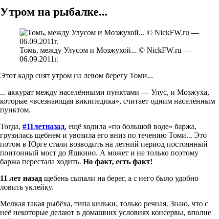
Утром на рыбалке...
Томь, между Улусом и Мозжухой... © NickFW.ru —
06.09.2011г.
Этот кадр снят утром на левом берегу Томи...
... аккурат между населёнными пунктами — Улус, и Мозжуха,
которые «всезнающая википедика», считает одним населённым
пунктом.
Тогда,
#11летназад
, ещё ходила «по большой воде» баржа,
грузилась щебнем и увозила его вниз по течению Томи... Это
потом в Юрге стали возводить на летний период постоянный
понтонный мост до Яшкино. А может и не только поэтому
баржа перестала ходить.
Но факт, есть факт!
11 лет назад
щебень сыпали на берег, а с него было удобно
ловить уклейку.
Мелкая такая рыбёха, типа кильки, только речная. Знаю, что с
неё некоторые делают в домашних условиях консервы, вполне