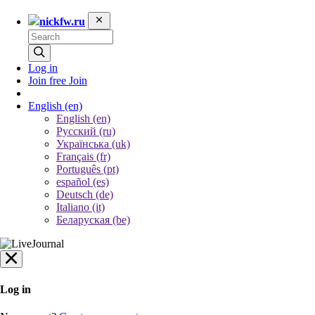
nickfw.ru
Log in
Join free
Join
English
(en)
English (en)
Русский (ru)
Українська (uk)
Français (fr)
Português (pt)
español (es)
Deutsch (de)
Italiano (it)
Беларуская (be)
Log in