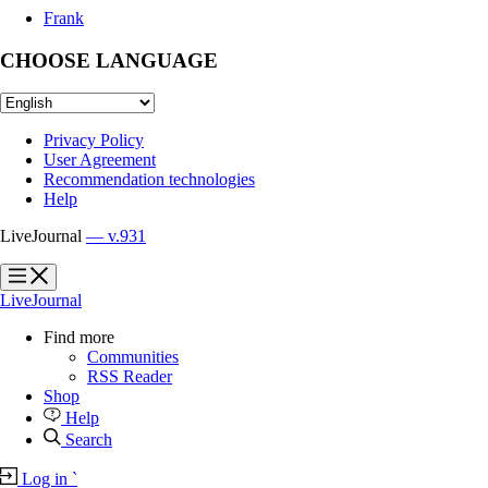
Frank
CHOOSE LANGUAGE
Privacy Policy
User Agreement
Recommendation technologies
Help
LiveJournal
— v.931
?
?
LiveJournal
Find more
Communities
RSS Reader
Shop
Help
Search
Log in
`