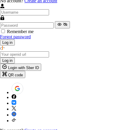
No account?
Create an account
Remember me
Forgot password
Log in
Log in
Login with Sber ID
QR code