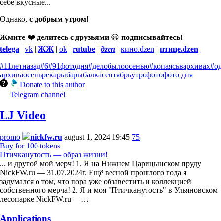
себе вкусные...
Однако,
с добрым утром!
Жмите ❤️ делитесь с друзьями
😃
подписывайтесь!
telega
|
vk
|
ЖЖ
|
ok
|
rutube
|
дzen
|
кино.dzen
|
птице.dzen
#11летназад
#6
#91фотодня
#делобылоосенью
#копаясьвархивах
#о
архива
осень
река
рыба
рыбалка
сентябрь
утро
фото
фото дня
Donate to this author
Telegram channel
LJ Video
promo
nickfw.ru
august 1, 2024 19:45
75
Buy for 100 tokens
Птичканутость — образ жизни!
... и другой мой мерч! 1. Я на Нижнем Царицынском пруду
NickFW.ru — 31.07.2024г. Ещё весной прошлого года я
задумался о том, что пора уже обзавестить и коллекцией
собственного мерча! 2. Я и моя "Птичканутость" в Ульяновском
лесопарке NickFW.ru —…
Applications