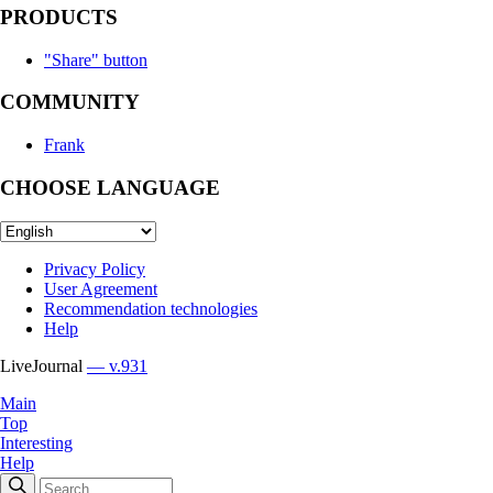
PRODUCTS
"Share" button
COMMUNITY
Frank
CHOOSE LANGUAGE
Privacy Policy
User Agreement
Recommendation technologies
Help
LiveJournal
— v.931
Main
Top
Interesting
Help