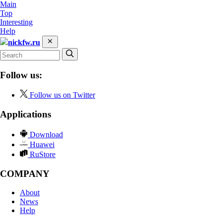
Main
Top
Interesting
Help
nickfw.ru
Follow us:
Follow us on Twitter
Applications
Download
Huawei
RuStore
COMPANY
About
News
Help