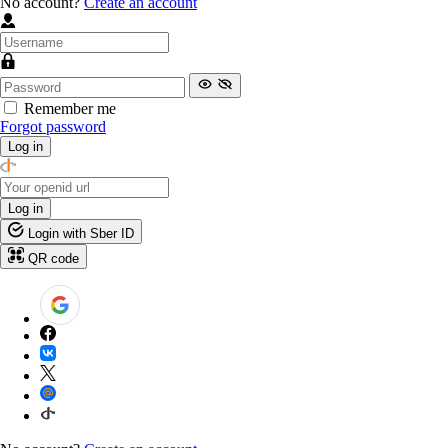
No account?
Create an account
Remember me
Forgot password
Log in
Log in
Login with Sber ID
QR code