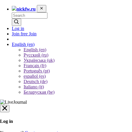
nickfw.ru
Log in
Join free
Join
English
(en)
English (en)
Русский (ru)
Українська (uk)
Français (fr)
Português (pt)
español (es)
Deutsch (de)
Italiano (it)
Беларуская (be)
Log in