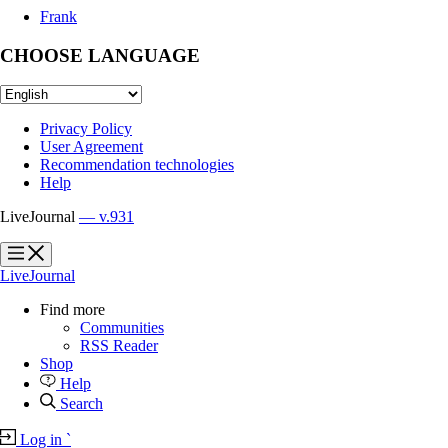
Frank
CHOOSE LANGUAGE
Privacy Policy
User Agreement
Recommendation technologies
Help
LiveJournal
— v.931
?
?
LiveJournal
Find more
Communities
RSS Reader
Shop
Help
Search
Log in
`