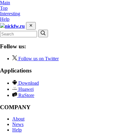
Main
Top
Interesting
Help
nickfw.ru
Follow us:
Follow us on Twitter
Applications
Download
Huawei
RuStore
COMPANY
About
News
Help