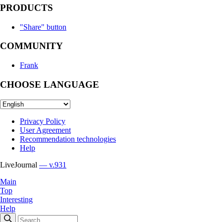
PRODUCTS
"Share" button
COMMUNITY
Frank
CHOOSE LANGUAGE
Privacy Policy
User Agreement
Recommendation technologies
Help
LiveJournal
— v.931
Main
Top
Interesting
Help