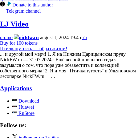
Donate to this author
Telegram channel
LJ Video
promo
nickfw.ru
august 1, 2024 19:45
75
Buy for 100 tokens
Птичканутость — образ жизни!
... и другой мой мерч! 1. Я на Нижнем Царицынском пруду
NickFW.ru — 31.07.2024г. Ещё весной прошлого года я
задумался о том, что пора уже обзавестить и коллекцией
собственного мерча! 2. Я и моя "Птичканутость" в Ульяновском
лесопарке NickFW.ru —…
Applications
Download
Huawei
RuStore
Follow us:
Follow us on Twitter