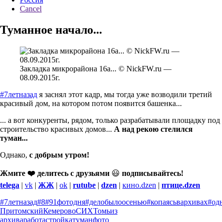
Cancel
Туманное начало...
Закладка микрорайона 16а... © NickFW.ru —
08.09.2015г.
#7летназад
я заснял этот кадр, мы тогда уже возводили третий
красивый дом, на котором потом появится башенка...
... а вот конкуренты, рядом, только разрабатывали площадку под
строительство красивых домов...
А над рекою стелился
туман...
Однако,
с добрым утром!
Жмите ❤️ делитесь с друзьями
😃
подписывайтесь!
telega
|
vk
|
ЖЖ
|
ok
|
rutube
|
dzen
|
кино.dzen
|
птице.dzen
#7летназад
#8
#91фотодня
#делобылоосенью
#копаясьвархивах
#од
Притомский
Кемерово
СИХ
Томь
из
архива
работа
стройка
туман
фото