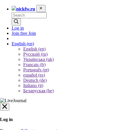
nickfw.ru
Log in
Join free
Join
English
(en)
English (en)
Русский (ru)
Українська (uk)
Français (fr)
Português (pt)
español (es)
Deutsch (de)
Italiano (it)
Беларуская (be)
Log in