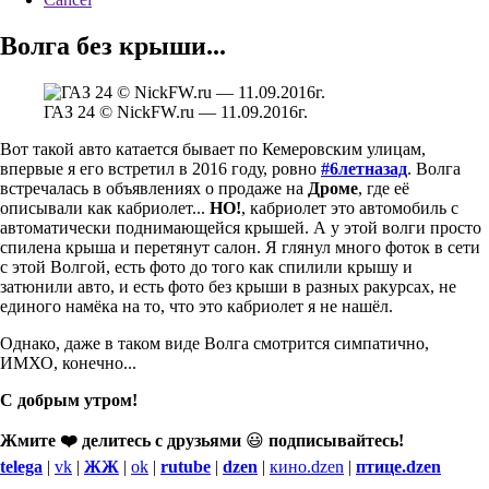
Волга без крыши...
ГАЗ 24 © NickFW.ru — 11.09.2016г.
Вот такой авто катается бывает по Кемеровским улицам,
впервые я его встретил в 2016 году, ровно
#6летназад
. Волга
встречалась в объявлениях о продаже на
Дроме
, где её
описывали как кабриолет...
НО!
, кабриолет это автомобиль с
автоматически поднимающейся крышей. А у этой волги просто
спилена крыша и перетянут салон. Я глянул много фоток в сети
с этой Волгой, есть фото до того как спилили крышу и
затюнили авто, и есть фото без крыши в разных ракурсах, не
единого намёка на то, что это кабриолет я не нашёл.
Однако, даже в таком виде Волга смотрится симпатично,
ИМХО, конечно...
С добрым утром!
Жмите ❤️ делитесь с друзьями
😃
подписывайтесь!
telega
|
vk
|
ЖЖ
|
ok
|
rutube
|
dzen
|
кино.dzen
|
птице.dzen