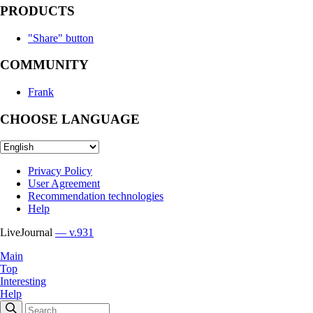
PRODUCTS
"Share" button
COMMUNITY
Frank
CHOOSE LANGUAGE
Privacy Policy
User Agreement
Recommendation technologies
Help
LiveJournal
— v.931
Main
Top
Interesting
Help