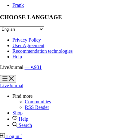
Frank
CHOOSE LANGUAGE
Privacy Policy
User Agreement
Recommendation technologies
Help
LiveJournal
— v.931
?
?
LiveJournal
Find more
Communities
RSS Reader
Shop
Help
Search
Log in
`