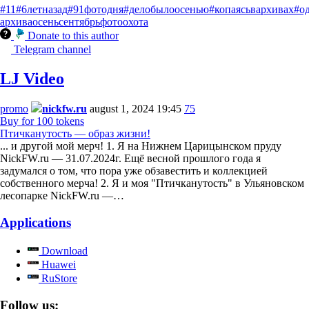
#11
#6летназад
#91фотодня
#делобылоосенью
#копаясьвархивах
#о
архива
осень
сентябрь
фотоохота
Donate to this author
Telegram channel
LJ Video
promo
nickfw.ru
august 1, 2024 19:45
75
Buy for 100 tokens
Птичканутость — образ жизни!
... и другой мой мерч! 1. Я на Нижнем Царицынском пруду
NickFW.ru — 31.07.2024г. Ещё весной прошлого года я
задумался о том, что пора уже обзавестить и коллекцией
собственного мерча! 2. Я и моя "Птичканутость" в Ульяновском
лесопарке NickFW.ru —…
Applications
Download
Huawei
RuStore
Follow us: