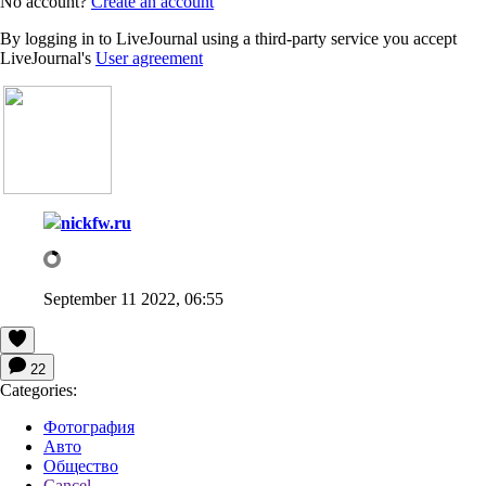
No account?
Create an account
By logging in to LiveJournal using a third-party service you accept
LiveJournal's
User agreement
nickfw.ru
September 11 2022, 06:55
22
Categories:
Фотография
Авто
Общество
Cancel