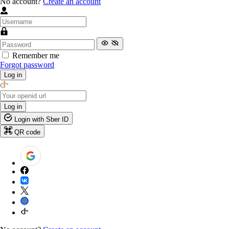
No account?
Create an account
Remember me
Forgot password
Log in
Log in
Login with Sber ID
QR code