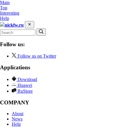
Main
Top
Interesting
Help
nickfw.ru
Follow us:
Follow us on Twitter
Applications
Download
Huawei
RuStore
COMPANY
About
News
Help