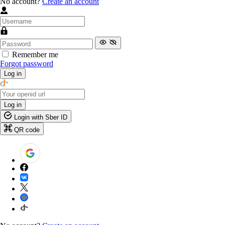
No account?
Create an account
Remember me
Forgot password
Log in
Log in
Login with Sber ID
QR code