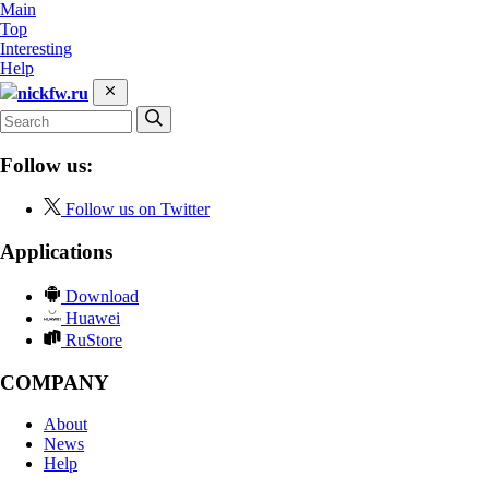
Main
Top
Interesting
Help
nickfw.ru
Follow us:
Follow us on Twitter
Applications
Download
Huawei
RuStore
COMPANY
About
News
Help