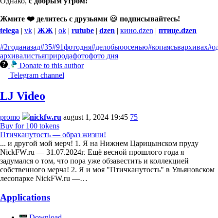
Однако,
с добрым утром!
Жмите ❤️ делитесь с друзьями
😃
подписывайтесь!
telega
|
vk
|
ЖЖ
|
ok
|
rutube
|
dzen
|
кино.dzen
|
птице.dzen
#2годаназад
#35
#91фотодня
#делобыоосенью
#копаясьвархивах
#о
архива
листья
природа
фото
фото дня
Donate to this author
Telegram channel
LJ Video
promo
nickfw.ru
august 1, 2024 19:45
75
Buy for 100 tokens
Птичканутость — образ жизни!
... и другой мой мерч! 1. Я на Нижнем Царицынском пруду
NickFW.ru — 31.07.2024г. Ещё весной прошлого года я
задумался о том, что пора уже обзавестить и коллекцией
собственного мерча! 2. Я и моя "Птичканутость" в Ульяновском
лесопарке NickFW.ru —…
Applications
Download