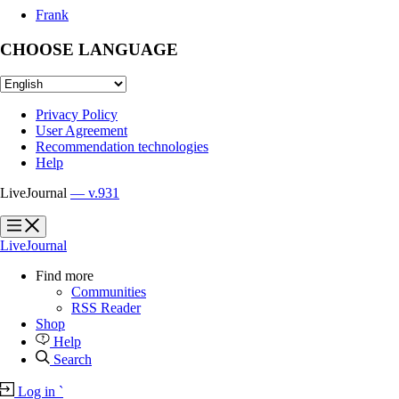
Frank
CHOOSE LANGUAGE
Privacy Policy
User Agreement
Recommendation technologies
Help
LiveJournal
— v.931
?
?
LiveJournal
Find more
Communities
RSS Reader
Shop
Help
Search
Log in
`