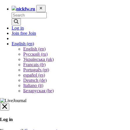
nickfw.ru
Log in
Join free
Join
English
(en)
English (en)
Русский (ru)
Українська (uk)
Français (fr)
Português (pt)
español (es)
Deutsch (de)
Italiano (it)
Беларуская (be)
Log in