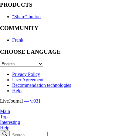
PRODUCTS
"Share" button
COMMUNITY
Frank
CHOOSE LANGUAGE
Privacy Policy
User Agreement
Recommendation technologies
Help
LiveJournal
— v.931
Main
Top
Interesting
Help