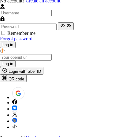
No account?
Create an account
Remember me
Forgot password
Log in
Log in
Login with Sber ID
QR code