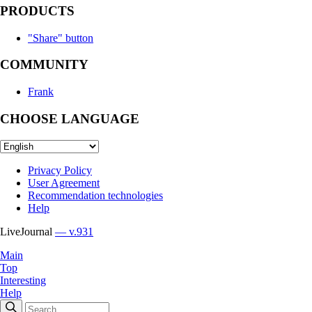
PRODUCTS
"Share" button
COMMUNITY
Frank
CHOOSE LANGUAGE
Privacy Policy
User Agreement
Recommendation technologies
Help
LiveJournal
— v.931
Main
Top
Interesting
Help