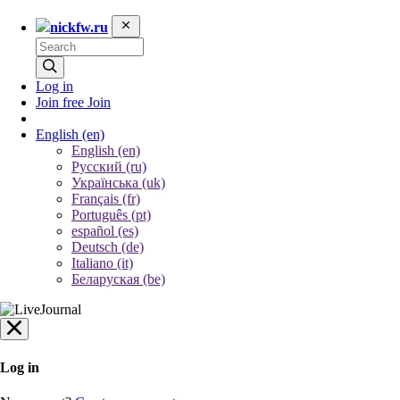
nickfw.ru
Log in
Join free
Join
English
(en)
English (en)
Русский (ru)
Українська (uk)
Français (fr)
Português (pt)
español (es)
Deutsch (de)
Italiano (it)
Беларуская (be)
Log in