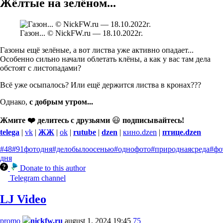
Жёлтые на зелёном...
Газон... © NickFW.ru — 18.10.2022г.
Газоны ещё зелёные, а вот листва уже активно опадает...
Особенно сильно начали облетать клёны, а как у вас там дела
обстоят с листопадами?
Всё уже осыпалось? Или ещё держится листва в кронах???
Однако,
с добрым утром...
Жмите ❤️ делитесь с друзьями
😃
подписывайтесь!
telega
|
vk
|
ЖЖ
|
ok
|
rutube
|
dzen
|
кино.dzen
|
птице.dzen
#48
#91фотодня
#делобылоосенью
#однофото
#природнаясреда
#фо
дня
Donate to this author
Telegram channel
LJ Video
promo
nickfw.ru
august 1, 2024 19:45
75