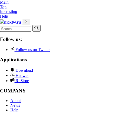
Main
Top
Interesting
Help
nickfw.ru
Follow us:
Follow us on Twitter
Applications
Download
Huawei
RuStore
COMPANY
About
News
Help