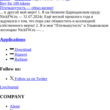
Buy for 100 tokens
Птичканутость — образ жизни!
... и другой мой мерч! 1. Я на Нижнем Царицынском пруду
NickFW.ru — 31.07.2024г. Ещё весной прошлого года я
задумался о том, что пора уже обзавестить и коллекцией
собственного мерча! 2. Я и моя "Птичканутость" в Ульяновском
лесопарке NickFW.ru —…
Applications
Download
Huawei
RuStore
Follow us:
Follow us on Twitter
LiveJournal
COMPANY
About