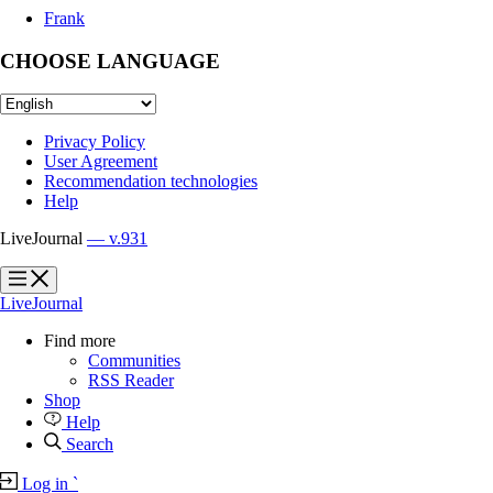
Frank
CHOOSE LANGUAGE
Privacy Policy
User Agreement
Recommendation technologies
Help
LiveJournal
— v.931
?
?
LiveJournal
Find more
Communities
RSS Reader
Shop
Help
Search
Log in
`