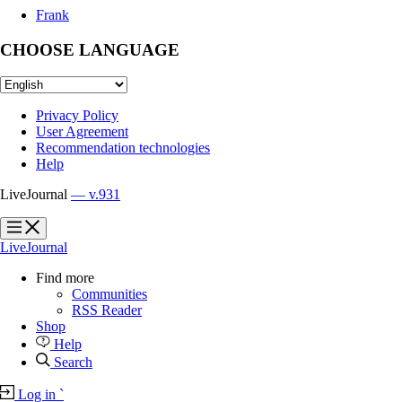
Frank
CHOOSE LANGUAGE
Privacy Policy
User Agreement
Recommendation technologies
Help
LiveJournal
— v.931
?
?
LiveJournal
Find more
Communities
RSS Reader
Shop
Help
Search
Log in
`