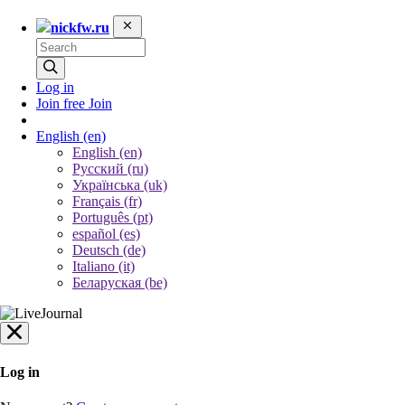
nickfw.ru
Log in
Join free
Join
English
(en)
English (en)
Русский (ru)
Українська (uk)
Français (fr)
Português (pt)
español (es)
Deutsch (de)
Italiano (it)
Беларуская (be)
Log in