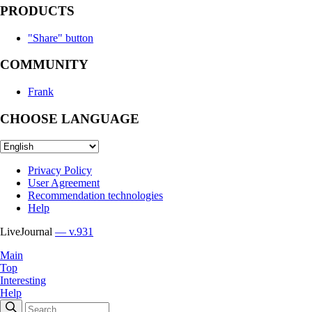
PRODUCTS
"Share" button
COMMUNITY
Frank
CHOOSE LANGUAGE
Privacy Policy
User Agreement
Recommendation technologies
Help
LiveJournal
— v.931
Main
Top
Interesting
Help