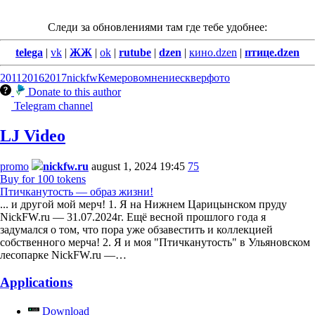
Следи за обновлениями там где тебе удобнее:
telega
|
vk
|
ЖЖ
|
ok
|
rutube
|
dzen
|
кино.dzen
|
птице.dzen
2011
2016
2017
nickfw
Кемерово
мнение
сквер
фото
Donate to this author
Telegram channel
LJ Video
promo
nickfw.ru
august 1, 2024 19:45
75
Buy for 100 tokens
Птичканутость — образ жизни!
... и другой мой мерч! 1. Я на Нижнем Царицынском пруду
NickFW.ru — 31.07.2024г. Ещё весной прошлого года я
задумался о том, что пора уже обзавестить и коллекцией
собственного мерча! 2. Я и моя "Птичканутость" в Ульяновском
лесопарке NickFW.ru —…
Applications
Download