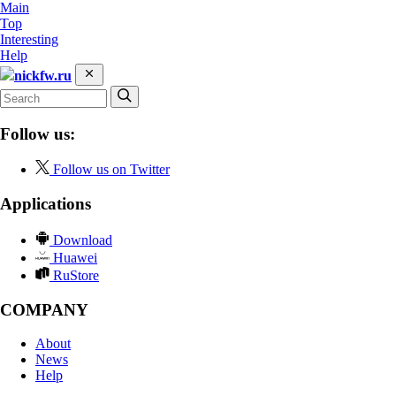
Main
Top
Interesting
Help
nickfw.ru
Follow us:
Follow us on Twitter
Applications
Download
Huawei
RuStore
COMPANY
About
News
Help