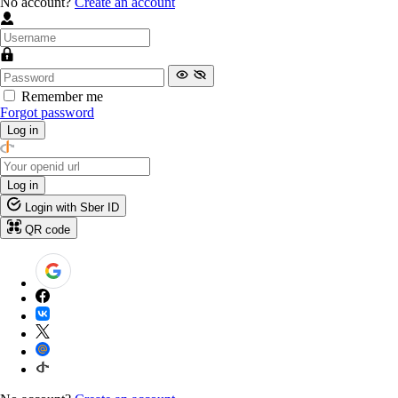
No account?
Create an account
Remember me
Forgot password
Log in
Log in
Login with Sber ID
QR code