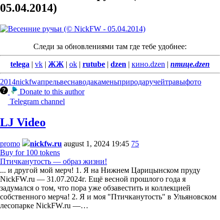
05.04.2014)
Следи за обновлениями там где тебе удобнее:
telega
|
vk
|
ЖЖ
|
ok
|
rutube
|
dzen
|
кино.dzen
|
птице.dzen
2014
nickfw
апрель
весна
вода
камень
природа
ручей
травы
фото
Donate to this author
Telegram channel
LJ Video
promo
nickfw.ru
august 1, 2024 19:45
75
Buy for 100 tokens
Птичканутость — образ жизни!
... и другой мой мерч! 1. Я на Нижнем Царицынском пруду
NickFW.ru — 31.07.2024г. Ещё весной прошлого года я
задумался о том, что пора уже обзавестить и коллекцией
собственного мерча! 2. Я и моя "Птичканутость" в Ульяновском
лесопарке NickFW.ru —…