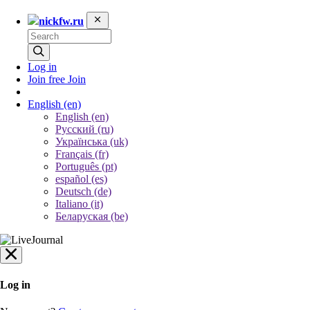
nickfw.ru
Log in
Join free
Join
English
(en)
English (en)
Русский (ru)
Українська (uk)
Français (fr)
Português (pt)
español (es)
Deutsch (de)
Italiano (it)
Беларуская (be)
Log in