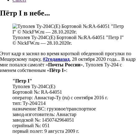
Пётр I в небе...
Туполев Ту-204С(Е) Бортовой №:RA-64051 "Петр I"
© NickFW.ru — 28.10.2020г.
Этот кадр я заснял во время короткой обеденной прогулки по
Мещерскому парку,
#2годаназад
, 28 октября 2020 года... В кадр
мне попался самолёт «
Почты России
», Туполев Ту-204 с
именем собственным «
Пётр I
»:
"Петр I"
Туполев Ту-204С(Е)
Бортовой №: RA-64051
оператор: Авиастар-Ту (ru) с сентября 2016 г.
тип: Ту-204/214
назначение ВС: грузовое/транспортное
завод-изготовитель: Авиастар
заводской №: 1450742964051
серийный №: 051
первый полет: 9 августа 2009 г.