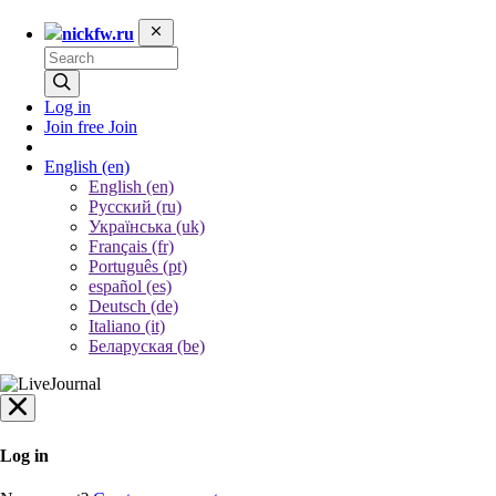
nickfw.ru
Log in
Join free
Join
English
(en)
English (en)
Русский (ru)
Українська (uk)
Français (fr)
Português (pt)
español (es)
Deutsch (de)
Italiano (it)
Беларуская (be)
Log in