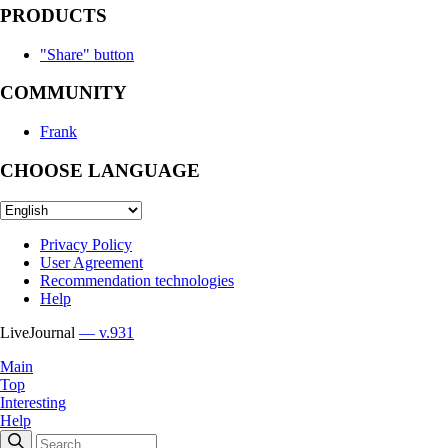
PRODUCTS
"Share" button
COMMUNITY
Frank
CHOOSE LANGUAGE
Privacy Policy
User Agreement
Recommendation technologies
Help
LiveJournal
— v.931
Main
Top
Interesting
Help