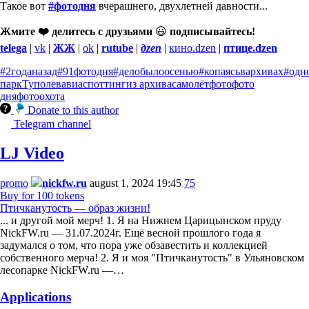
Такое вот
#фотодня
вчерашнего, двухлетней давности...
Жмите ❤️ делитесь с друзьями
😃
подписывайтесь!
telega
|
vk
|
ЖЖ
|
ok
|
rutube
|
дzen
|
кино.dzen
|
птице.dzen
#2годаназад
#91фотодня
#делобылоосенью
#копаясьвархивах
#одн
парк
Туполев
авиаспоттинг
из архива
самолёт
фото
фото
дня
фотоохота
Donate to this author
Telegram channel
LJ Video
promo
nickfw.ru
august 1, 2024 19:45
75
Buy for 100 tokens
Птичканутость — образ жизни!
... и другой мой мерч! 1. Я на Нижнем Царицынском пруду
NickFW.ru — 31.07.2024г. Ещё весной прошлого года я
задумался о том, что пора уже обзавестить и коллекцией
собственного мерча! 2. Я и моя "Птичканутость" в Ульяновском
лесопарке NickFW.ru —…
Applications