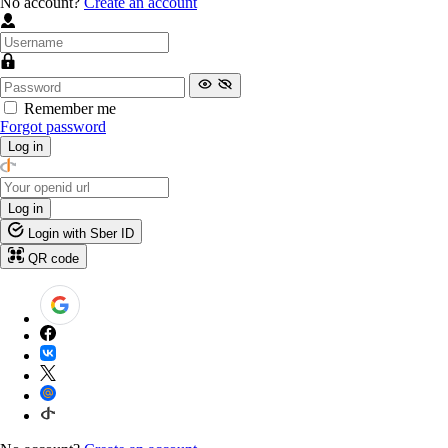
No account?
Create an account
Remember me
Forgot password
Log in
Log in
Login with Sber ID
QR code