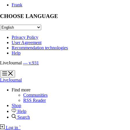
Frank
CHOOSE LANGUAGE
Privacy Policy
User Agreement
Recommendation technologies
Help
LiveJournal
— v.931
?
?
LiveJournal
Find more
Communities
RSS Reader
Shop
Help
Search
Log in
`