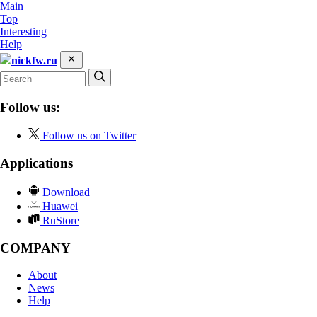
Main
Top
Interesting
Help
nickfw.ru
Follow us:
Follow us on Twitter
Applications
Download
Huawei
RuStore
COMPANY
About
News
Help