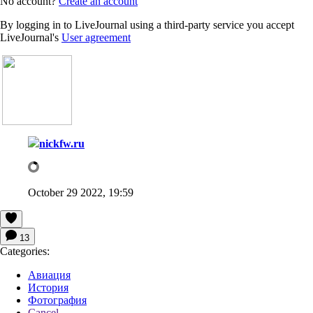
No account?
Create an account
By logging in to LiveJournal using a third-party service you accept
LiveJournal's
User agreement
nickfw.ru
October 29 2022, 19:59
13
Categories:
Авиация
История
Фотография
Cancel