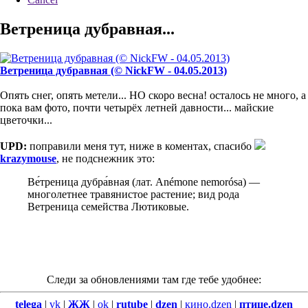
Ветреница дубравная...
Ветреница дубравная (© NickFW - 04.05.2013)
Опять снег, опять метели... НО скоро весна! осталось не много, а
пока вам фото, почти четырёх летней давности... майские
цветочки...
UPD:
поправили меня тут, ниже в коментах, спасибо
krazymouse
, не подснежник это:
Ве́треница дубра́вная (лат. Anémone nemorósa) —
многолетнее травянистое растение; вид рода
Ветреница семейства Лютиковые.
Следи за обновлениями там где тебе удобнее:
telega
|
vk
|
ЖЖ
|
ok
|
rutube
|
dzen
|
кино.dzen
|
птице.dzen