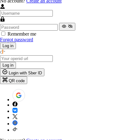
No account?
Create an account
Remember me
Forgot password
Log in
Log in
Login with Sber ID
QR code