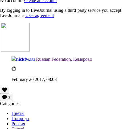
No account?
Create an account
By logging in to LiveJournal using a third-party service you accept
LiveJournal's
User agreement
nickfw.ru
Russian Federation, Кемерово
February 20 2017, 08:08
3
Categories:
Цветы
Природа
Россия
Cancel