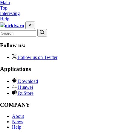
Main
Top
Interesting
Help
nickfw.ru
Follow us:
Follow us on Twitter
Applications
Download
Huawei
RuStore
COMPANY
About
News
Help