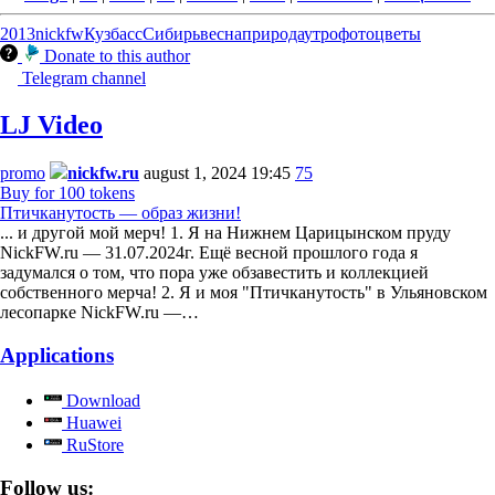
2013
nickfw
Кузбасс
Сибирь
весна
природа
утро
фото
цветы
Donate to this author
Telegram channel
LJ Video
promo
nickfw.ru
august 1, 2024 19:45
75
Buy for 100 tokens
Птичканутость — образ жизни!
... и другой мой мерч! 1. Я на Нижнем Царицынском пруду
NickFW.ru — 31.07.2024г. Ещё весной прошлого года я
задумался о том, что пора уже обзавестить и коллекцией
собственного мерча! 2. Я и моя "Птичканутость" в Ульяновском
лесопарке NickFW.ru —…
Applications
Download
Huawei
RuStore
Follow us: