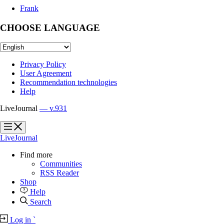
Frank
CHOOSE LANGUAGE
Privacy Policy
User Agreement
Recommendation technologies
Help
LiveJournal
— v.931
?
?
LiveJournal
Find more
Communities
RSS Reader
Shop
Help
Search
Log in
`