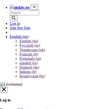
nickfw.ru
Log in
Join free
Join
English
(en)
English (en)
Русский (ru)
Українська (uk)
Français (fr)
Português (pt)
español (es)
Deutsch (de)
Italiano (it)
Беларуская (be)
Log in