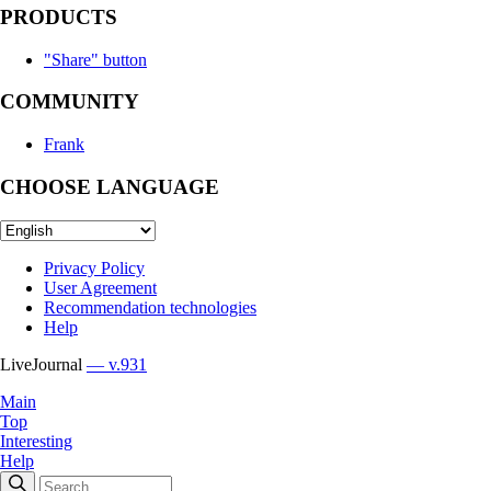
PRODUCTS
"Share" button
COMMUNITY
Frank
CHOOSE LANGUAGE
Privacy Policy
User Agreement
Recommendation technologies
Help
LiveJournal
— v.931
Main
Top
Interesting
Help