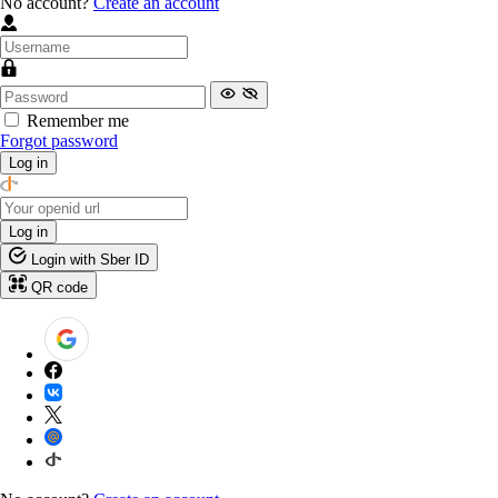
No account?
Create an account
Remember me
Forgot password
Log in
Log in
Login with Sber ID
QR code