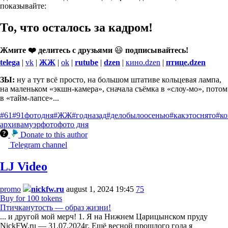
показывайте:
То, что
осталось за кадром!
Жмите ❤️ делитесь с друзьями
😃
подписывайтесь!
telega
|
vk
|
ЖЖ
|
ok
|
rutube
|
dzen
|
кино.dzen
|
птице.dzen
ЗЫ:
ну а тут всё просто, на большом штативе кольцевая лампа,
на маленьком «экшн-камера», сначала съёмка в «слоу-мо», потом
в «тайм-лапсе»...
#61
#91фотодня
#ЖЖ
#годназад
#делобылоосенью
#какэтоснято
#ко
архива
муэр
фото
фото дня
Donate to this author
Telegram channel
LJ Video
promo
nickfw.ru
august 1, 2024 19:45
75
Buy for 100 tokens
Птичканутость — образ жизни!
... и другой мой мерч! 1. Я на Нижнем Царицынском пруду
NickFW.ru — 31.07.2024г. Ещё весной прошлого года я