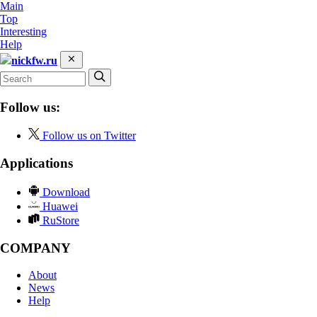
Main
Top
Interesting
Help
nickfw.ru
Follow us:
Follow us on Twitter
Applications
Download
Huawei
RuStore
COMPANY
About
News
Help