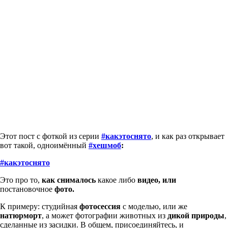
Этот пост c фоткой из серии
#какэтоснято
, и как раз открывает
вот такой, одноимённый
#хешмоб
:
#какэтоснято
Это про то,
как снималось
какое либо
видео, или
постановочное
фото.
К примеру: студийная
фотосессия
с моделью, или же
натюрморт
, а может фотографии животных из
дикой природы
,
сделанные из засидки. В общем, присоединяйтесь, и