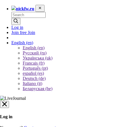
nickfw.ru
Log in
Join free
Join
English
(en)
English (en)
Русский (ru)
Українська (uk)
Français (fr)
Português (pt)
español (es)
Deutsch (de)
Italiano (it)
Беларуская (be)
Log in