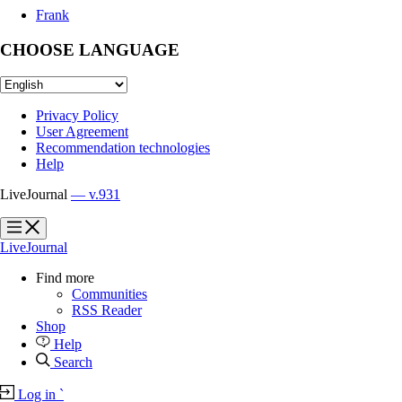
Frank
CHOOSE LANGUAGE
Privacy Policy
User Agreement
Recommendation technologies
Help
LiveJournal
— v.931
?
?
LiveJournal
Find more
Communities
RSS Reader
Shop
Help
Search
Log in
`