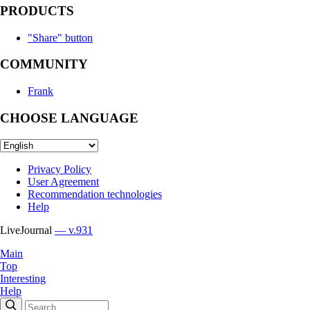
PRODUCTS
"Share" button
COMMUNITY
Frank
CHOOSE LANGUAGE
Privacy Policy
User Agreement
Recommendation technologies
Help
LiveJournal
— v.931
Main
Top
Interesting
Help