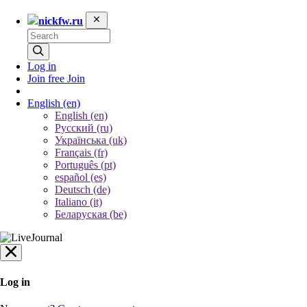
nickfw.ru
Log in
Join free
Join
English
(en)
English (en)
Русский (ru)
Українська (uk)
Français (fr)
Português (pt)
español (es)
Deutsch (de)
Italiano (it)
Беларуская (be)
Log in