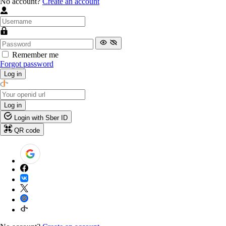
No account?
Create an account
Remember me
Forgot password
Log in
Log in
Login with Sber ID
QR code