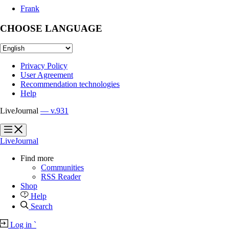
Frank
CHOOSE LANGUAGE
Privacy Policy
User Agreement
Recommendation technologies
Help
LiveJournal
— v.931
?
?
LiveJournal
Find more
Communities
RSS Reader
Shop
Help
Search
Log in
`