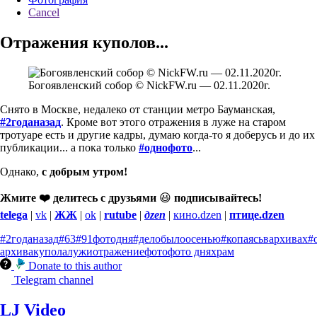
Cancel
Отражения куполов...
Богоявленский собор © NickFW.ru — 02.11.2020г.
Снято в Москве, недалеко от станции метро Бауманская,
#2годаназад
. Кроме вот этого отражения в луже на старом
тротуаре есть и другие кадры, думаю когда-то я доберусь и до их
публикации... а пока только
#однофото
...
Однако,
с добрым утром!
Жмите ❤️ делитесь с друзьями
😃
подписывайтесь!
telega
|
vk
|
ЖЖ
|
ok
|
rutube
|
дzen
|
кино.dzen
|
птице.dzen
#2годаназад
#63
#91фотодня
#делобылоосенью
#копаясьвархивах
#
архива
купола
лужи
отражение
фото
фото дня
храм
Donate to this author
Telegram channel
LJ Video