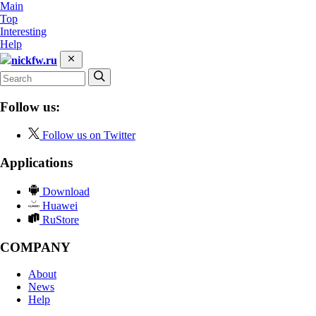
Main
Top
Interesting
Help
nickfw.ru
Follow us:
Follow us on Twitter
Applications
Download
Huawei
RuStore
COMPANY
About
News
Help