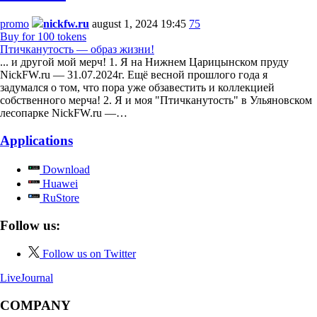
promo
nickfw.ru
august 1, 2024 19:45
75
Buy for 100 tokens
Птичканутость — образ жизни!
... и другой мой мерч! 1. Я на Нижнем Царицынском пруду
NickFW.ru — 31.07.2024г. Ещё весной прошлого года я
задумался о том, что пора уже обзавестить и коллекцией
собственного мерча! 2. Я и моя "Птичканутость" в Ульяновском
лесопарке NickFW.ru —…
Applications
Download
Huawei
RuStore
Follow us:
Follow us on Twitter
LiveJournal
COMPANY