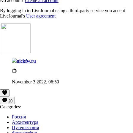
No account?
Create an account
By logging in to LiveJournal using a third-party service you accept
LiveJournal's
User agreement
nickfw.ru
November 3 2022, 06:50
20
Categories:
Россия
Архитектура
Путешествия
Фотография