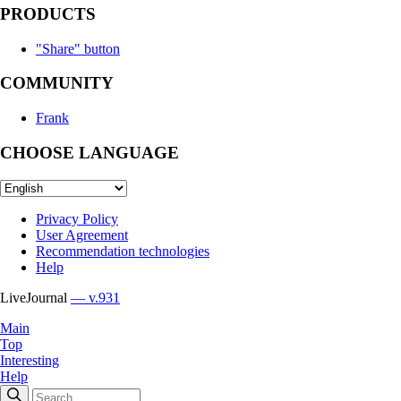
PRODUCTS
"Share" button
COMMUNITY
Frank
CHOOSE LANGUAGE
Privacy Policy
User Agreement
Recommendation technologies
Help
LiveJournal
— v.931
Main
Top
Interesting
Help