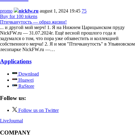
promo
nickfw.ru
august 1, 2024 19:45
75
Buy for 100 tokens
Птичканутость — образ жизни!
... и другой мой мерч! 1. Я на Нижнем Царицынском пруду
NickFW.ru — 31.07.2024г. Ещё весной прошлого года я
задумался о том, что пора уже обзавестить и коллекцией
собственного мерча! 2. Я и моя "Птичканутость" в Ульяновском
лесопарке NickFW.ru —…
Applications
Download
Huawei
RuStore
Follow us:
Follow us on Twitter
LiveJournal
COMPANY