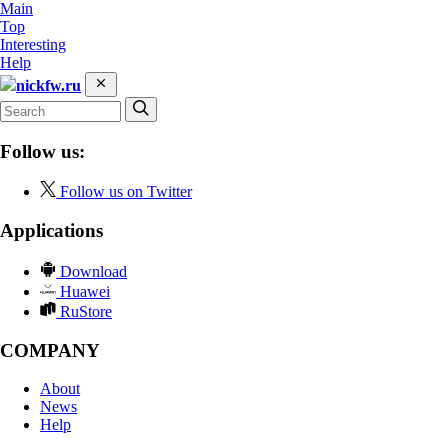
Main
Top
Interesting
Help
nickfw.ru
Follow us:
Follow us on Twitter
Applications
Download
Huawei
RuStore
COMPANY
About
News
Help