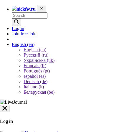
nickfw.ru
Log in
Join free
Join
English
(en)
English (en)
Русский (ru)
Українська (uk)
Français (fr)
Português (pt)
español (es)
Deutsch (de)
Italiano (it)
Беларуская (be)
Log in