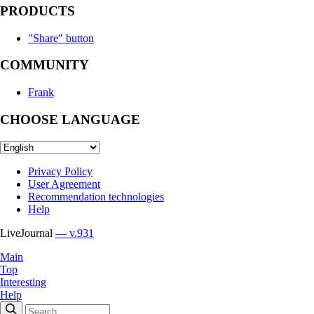
PRODUCTS
"Share" button
COMMUNITY
Frank
CHOOSE LANGUAGE
Privacy Policy
User Agreement
Recommendation technologies
Help
LiveJournal
— v.931
Main
Top
Interesting
Help