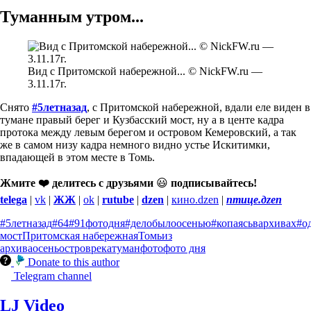
Туманным утром...
Вид с Притомской набережной... © NickFW.ru —
3.11.17г.
Снято
#5летназад
, с Притомской набережной, вдали еле виден в
тумане правый берег и Кузбасский мост, ну а в центе кадра
протока между левым берегом и островом Кемеровский, а так
же в самом низу кадра немного видно устье Искитимки,
впадающей в этом месте в Томь.
Жмите ❤️ делитесь с друзьями
😃
подписывайтесь!
telega
|
vk
|
ЖЖ
|
ok
|
rutube
|
dzen
|
кино.dzen
|
птице.дzen
#5летназад
#64
#91фотодня
#делобылоосенью
#копаясьвархивах
#о
мост
Притомская набережная
Томь
из
архива
осень
остров
река
туман
фото
фото дня
Donate to this author
Telegram channel
LJ Video