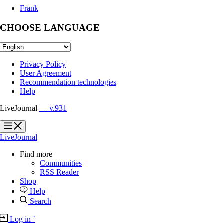
Frank
CHOOSE LANGUAGE
Privacy Policy
User Agreement
Recommendation technologies
Help
LiveJournal
— v.931
?
?
LiveJournal
Find more
Communities
RSS Reader
Shop
Help
Search
Log in
`