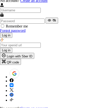
No account?
Create an account
Remember me
Forgot password
Log in
Log in
Login with Sber ID
QR code