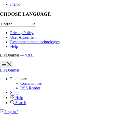
Frank
CHOOSE LANGUAGE
Privacy Policy
User Agreement
Recommendation technologies
Help
LiveJournal
— v.931
?
?
LiveJournal
Find more
Communities
RSS Reader
Shop
Help
Search
Log in
`