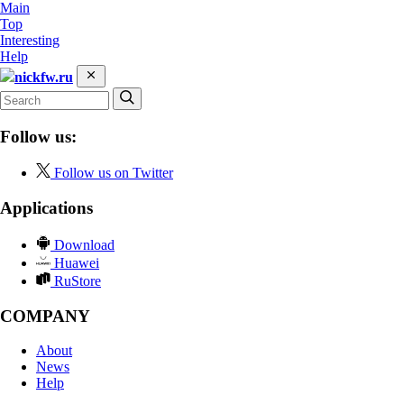
Main
Top
Interesting
Help
nickfw.ru
Follow us:
Follow us on Twitter
Applications
Download
Huawei
RuStore
COMPANY
About
News
Help