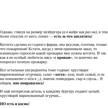
Однако, глянув на размер чизбургера
(а в кадре как раз он)
, и тем
более откусив от него, понял —
есть за что заплатить!
Котлета сделана из годного фарша, она вкусная, плотная, только
что пожаренная! Кстати, когда у меня принимали заказ, то
изначально спросили какой прожарки мне нужна котлета. И так
как я не особый любитель мяса «
с кровью
», то конечно же
попросил полную прожарку.
Все остальные ингредиенты тоже годные: хрустящие
маринованные огурчики, салат «
латук
»
(ага, тот самый, если
вы понимаете о чём я ;-)
, ломтик помидорки, сыр и соусы... В
общем,
мне понравилось!
И ещё интересная деталь, к каждому бургеру подают целый,
хрустящий маринованный огурчик...
НО есть и косяк!