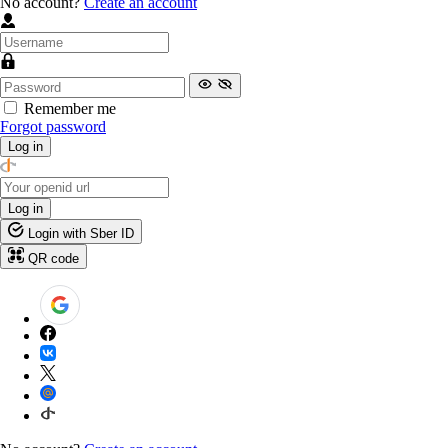
No account?
Create an account
Remember me
Forgot password
Log in
Log in
Login with Sber ID
QR code