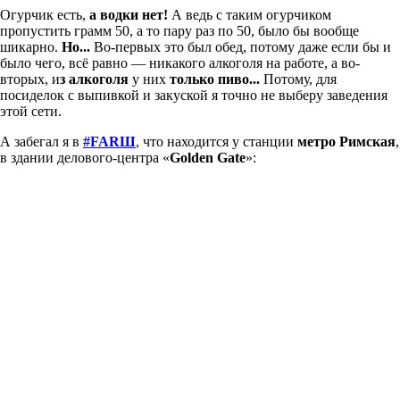
Огурчик есть,
а водки нет!
А ведь с таким огурчиком
пропустить грамм 50, а то пару раз по 50, было бы вообще
шикарно.
Но...
Во-первых это был обед, потому даже если бы и
было чего, всё равно — никакого алкоголя на работе, а во-
вторых, и
з алкоголя
у них
только пиво...
Потому, для
посиделок с выпивкой и закуской я точно не выберу заведения
этой сети.
А забегал я в
#FARШ
, что находится у станции
метро Римская
,
в здании делового-центра «
Golden Gate
»: