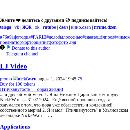
Жмите ❤️ делитесь с друзьями
😃
подписывайтесь!
telega
|
vk
|
ЖЖ
|
ok
|
rutube
|
дzen
|
кино.dzen
|
птице.dzen
#76
#91фотодня
#FARШ
#делобылоосенью
#еда
#зашёлпоел
#мимох
поел
натюрморт
общепит
фото
фото дня
Donate to this author
Telegram channel
LJ Video
promo
nickfw.ru
august 1, 2024 19:45
75
Buy for 100 tokens
Птичканутость — образ жизни!
... и другой мой мерч! 1. Я на Нижнем Царицынском пруду
NickFW.ru — 31.07.2024г. Ещё весной прошлого года я
задумался о том, что пора уже обзавестить и коллекцией
собственного мерча! 2. Я и моя "Птичканутость" в Ульяновском
лесопарке NickFW.ru —…
Applications