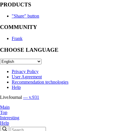
PRODUCTS
"Share" button
COMMUNITY
Frank
CHOOSE LANGUAGE
Privacy Policy
User Agreement
Recommendation technologies
Help
LiveJournal
— v.931
Main
Top
Interesting
Help