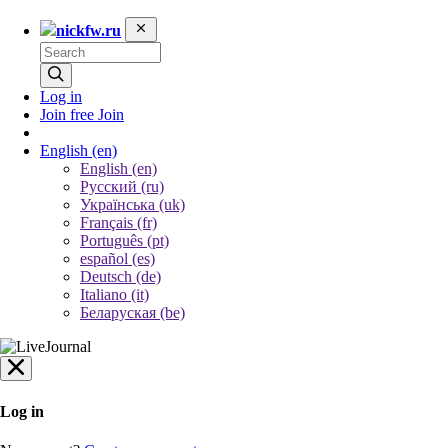
nickfw.ru
Log in
Join free
Join
English
(en)
English (en)
Русский (ru)
Українська (uk)
Français (fr)
Português (pt)
español (es)
Deutsch (de)
Italiano (it)
Беларуская (be)
Log in