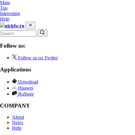
Main
Top
Interesting
Help
nickfw.ru
Follow us:
Follow us on Twitter
Applications
Download
Huawei
RuStore
COMPANY
About
News
Help