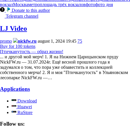
вокзал
Москва
метро
площадь трёх вокзалов
фото
фото дня
Donate to this author
Telegram channel
LJ Video
promo
nickfw.ru
august 1, 2024 19:45
75
Buy for 100 tokens
Птичканутость — образ жизни!
... и другой мой мерч! 1. Я на Нижнем Царицынском пруду
NickFW.ru — 31.07.2024г. Ещё весной прошлого года я
задумался о том, что пора уже обзавестить и коллекцией
собственного мерча! 2. Я и моя "Птичканутость" в Ульяновском
лесопарке NickFW.ru —…
Applications
Download
Huawei
RuStore
Follow us: