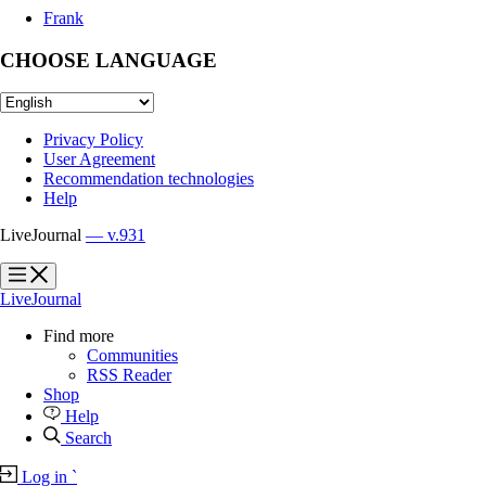
Frank
CHOOSE LANGUAGE
Privacy Policy
User Agreement
Recommendation technologies
Help
LiveJournal
— v.931
?
?
LiveJournal
Find more
Communities
RSS Reader
Shop
Help
Search
Log in
`