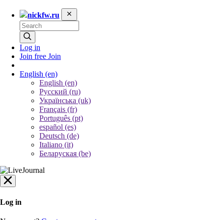
nickfw.ru
Log in
Join free
Join
English
(en)
English (en)
Русский (ru)
Українська (uk)
Français (fr)
Português (pt)
español (es)
Deutsch (de)
Italiano (it)
Беларуская (be)
Log in