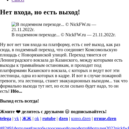
Нет входа, но есть выход!
В подземном переходе... © NickFW.ru — 21.11.2022г.
Ну вот нет там входа на платформу, есть с неё выход, как раз
сюда, в подземный переход, что соединяет Комсомольскую
площадь с Новорязанской улицей. Переход тянется от
Ленинградского вокзала до Казанского, между которыми есть
выходы к трамвайным остановкам, и проходит под
платформами Казанского вокзала, с которых и ведут вот эти
лестницы, одна из которых в кадре. И вот в случае пожарной
тревоги, эта лестница, станет эвакуационных выходом... так что
формально выхода тут нет, но если сильно будет надо, то он
есть!
Ибо...
Выход есть всегда!
Жмите ❤️ делитесь с друзьями
😃
подписывайтесь!
telega
|
vk
|
ЖЖ
|
ok
|
rutube
|
dzen
|
кино.dzen
|
птице.dzen
#82
#91фотодня
#делобылоосенью
#однофото
#фотодня
2022
nickfw