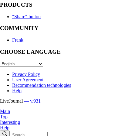
PRODUCTS
"Share" button
COMMUNITY
Frank
CHOOSE LANGUAGE
Privacy Policy
User Agreement
Recommendation technologies
Help
LiveJournal
— v.931
Main
Top
Interesting
Help