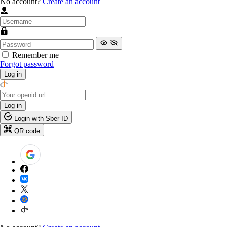
No account?
Create an account
Remember me
Forgot password
Log in
Log in
Login with Sber ID
QR code