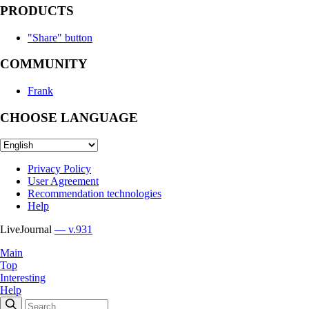
PRODUCTS
"Share" button
COMMUNITY
Frank
CHOOSE LANGUAGE
Privacy Policy
User Agreement
Recommendation technologies
Help
LiveJournal
— v.931
Main
Top
Interesting
Help