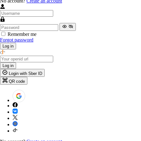
No account?
Create an account
Remember me
Forgot password
Log in
Log in
Login with Sber ID
QR code