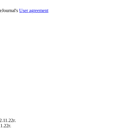
veJournal's
User agreement
1.22г.