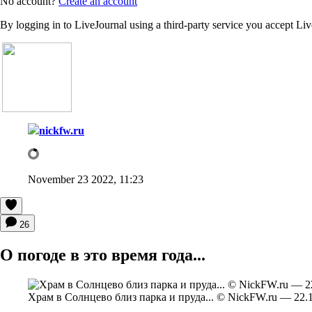
No account?
Create an account
By logging in to LiveJournal using a third-party service you accept Li
nickfw.ru
November 23 2022, 11:23
26
О погоде в это время года...
Храм в Солнцево близ парка и пруда... © NickFW.ru — 22.1