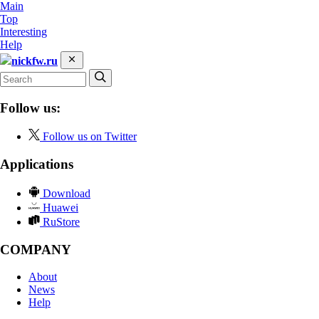
Main
Top
Interesting
Help
nickfw.ru
Follow us:
Follow us on Twitter
Applications
Download
Huawei
RuStore
COMPANY
About
News
Help