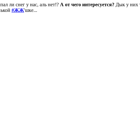
ыпал ли снег у нас, аль нет!?
А от чего интересуется?
Дык у них т
нькой
#ЖЖ
'шке...