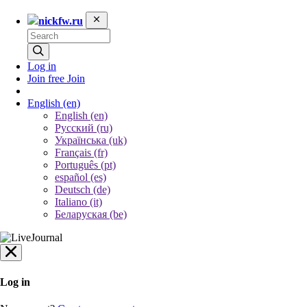
nickfw.ru
Log in
Join free
Join
English
(en)
English (en)
Русский (ru)
Українська (uk)
Français (fr)
Português (pt)
español (es)
Deutsch (de)
Italiano (it)
Беларуская (be)
Log in