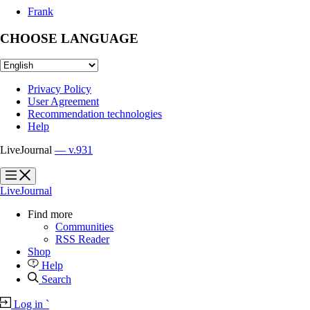
Frank
CHOOSE LANGUAGE
Privacy Policy
User Agreement
Recommendation technologies
Help
LiveJournal
— v.931
?
?
LiveJournal
Find more
Communities
RSS Reader
Shop
Help
Search
Log in
`