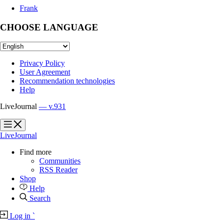
Frank
CHOOSE LANGUAGE
Privacy Policy
User Agreement
Recommendation technologies
Help
LiveJournal
— v.931
?
?
LiveJournal
Find more
Communities
RSS Reader
Shop
Help
Search
Log in
`