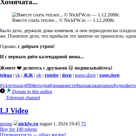
Хомячата...
Вместе спать теплее... © NickFW.ru — 1.12.2008г.
Было дело, держали дома хомячков, и они периодически плодилис
же. Понятное дело, что прибыли это занятие не приносило, од
Однако,
с добрым утром!
И с первым днём календарной зимы...
Жмите ❤️ делитесь с друзьями
😃
подписывайтесь!
telega
|
vk
|
ЖЖ
|
ok
|
rutube
|
dzen
|
кино.dzen
|
хомо.дzen
#14летназад
#90фотодня
#зимавместе
#копаясьвархивах
#однофото
Donate to this author
Telegram channel
LJ Video
promo
nickfw.ru
august 1, 2024 19:45
75
Buy for 100 tokens
Птичканутость — образ жизни!