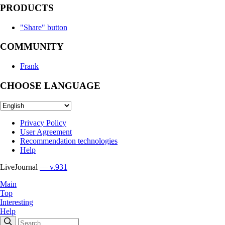
PRODUCTS
"Share" button
COMMUNITY
Frank
CHOOSE LANGUAGE
Privacy Policy
User Agreement
Recommendation technologies
Help
LiveJournal
— v.931
Main
Top
Interesting
Help