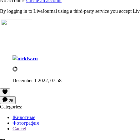
No account?
Create an account
By logging in to LiveJournal using a third-party service you accept Li
nickfw.ru
December 1 2022, 07:58
26
Categories:
Животные
Фотография
Cancel