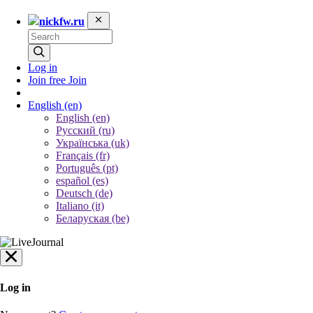
nickfw.ru
Log in
Join free
Join
English
(en)
English (en)
Русский (ru)
Українська (uk)
Français (fr)
Português (pt)
español (es)
Deutsch (de)
Italiano (it)
Беларуская (be)
Log in