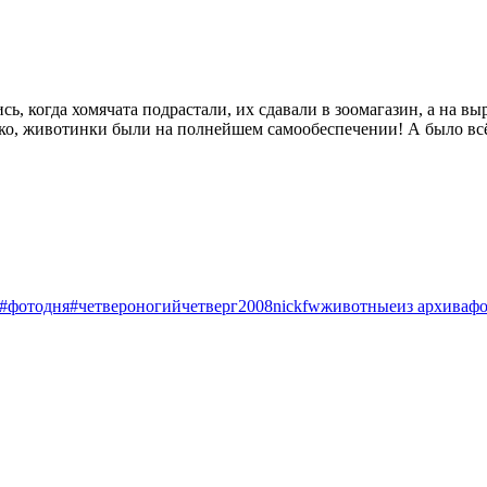
ь, когда хомячата подрастали, их сдавали в зоомагазин, а на в
нако, животинки были на полнейшем самообеспечении! А было вс
#фотодня
#четвероногийчетверг
2008
nickfw
животные
из архива
фо