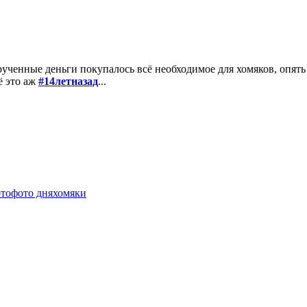
ырученные деньги покупалось всё необходимое для хомяков, опять
ё это аж
#14летназад
...
то
фото дня
хомяки