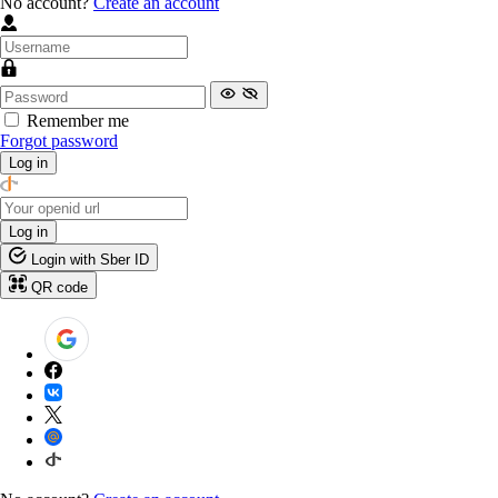
No account?
Create an account
Remember me
Forgot password
Log in
Log in
Login with Sber ID
QR code