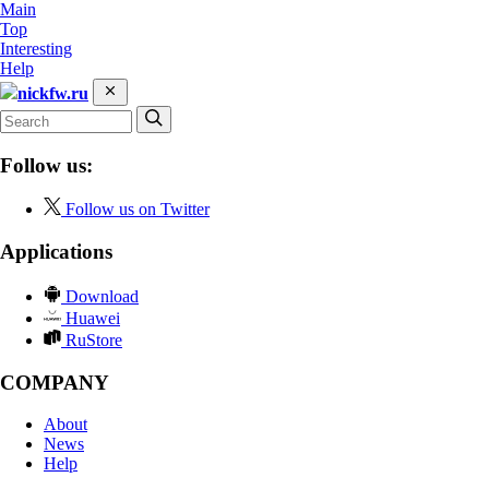
Main
Top
Interesting
Help
nickfw.ru
Follow us:
Follow us on Twitter
Applications
Download
Huawei
RuStore
COMPANY
About
News
Help