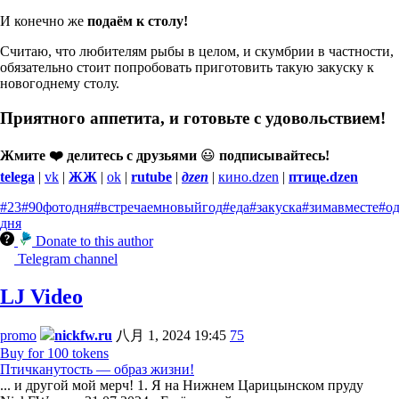
И конечно же
подаём к столу!
Считаю, что любителям рыбы в целом, и скумбрии в частности,
обязательно стоит попробовать приготовить такую закуску к
новогоднему столу.
Приятного аппетита, и готовьте с удовольствием!
Жмите ❤️ делитесь с друзьями
😃
подписывайтесь!
telega
|
vk
|
ЖЖ
|
ok
|
rutube
|
дzen
|
кино.dzen
|
птице.dzen
#23
#90фотодня
#встречаемновыйгод
#еда
#закуска
#зимавместе
#о
дня
Donate to this author
Telegram channel
LJ Video
promo
nickfw.ru
八月 1, 2024 19:45
75
Buy for 100 tokens
Птичканутость — образ жизни!
... и другой мой мерч! 1. Я на Нижнем Царицынском пруду