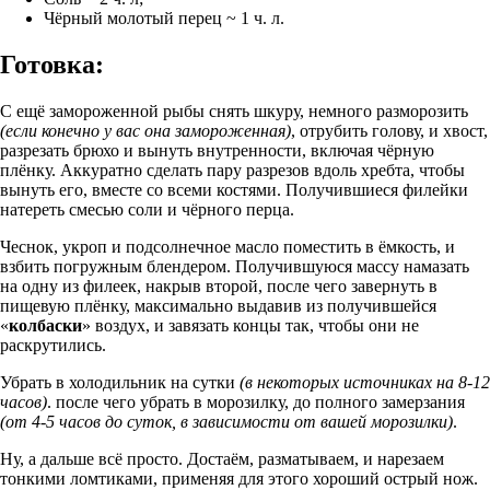
Чёрный молотый перец ~ 1 ч. л.
Готовка:
С ещё замороженной рыбы снять шкуру, немного разморозить
(если конечно у вас она замороженная)
, отрубить голову, и хвост,
разрезать брюхо и вынуть внутренности, включая чёрную
плёнку. Аккуратно сделать пару разрезов вдоль хребта, чтобы
вынуть его, вместе со всеми костями. Получившиеся филейки
натереть смесью соли и чёрного перца.
Чеснок, укроп и подсолнечное масло поместить в ёмкость, и
взбить погружным блендером. Получившуюся массу намазать
на одну из филеек, накрыв второй, после чего завернуть в
пищевую плёнку, максимально выдавив из получившейся
«
колбаски
» воздух, и завязать концы так, чтобы они не
раскрутились.
Убрать в холодильник на сутки
(в некоторых источниках на 8-12
часов)
. после чего убрать в морозилку, до полного замерзания
(от 4-5 часов до суток, в зависимости от вашей морозилки)
.
Ну, а дальше всё просто. Достаём, разматываем, и нарезаем
тонкими ломтиками, применяя для этого хороший острый нож.