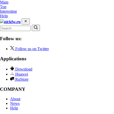
Main
Top
Interesting
Help
nickfw.ru
Follow us:
Follow us on Twitter
Applications
Download
Huawei
RuStore
COMPANY
About
News
Help