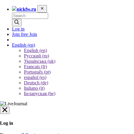
nickfw.ru
Log in
Join free
Join
English
(en)
English (en)
Русский (ru)
Українська (uk)
Français (fr)
Português (pt)
español (es)
Deutsch (de)
Italiano (it)
Беларуская (be)
Log in