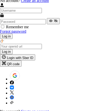
No account?
Create an account
Remember me
Forgot password
Log in
Log in
Login with Sber ID
QR code