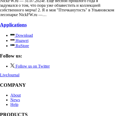
NickFW.ru — 31.07.2024г. Ещё весной прошлого года я
задумался о том, что пора уже обзавестить и коллекцией
собственного мерча! 2. Я и моя "Птичканутость" в Ульяновском
лесопарке NickFW.ru —…
Applications
Download
Huawei
RuStore
Follow us:
Follow us on Twitter
LiveJournal
COMPANY
About
News
Help
PRODUCTS