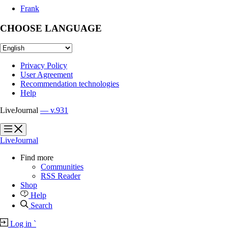
Frank
CHOOSE LANGUAGE
Privacy Policy
User Agreement
Recommendation technologies
Help
LiveJournal
— v.931
?
?
LiveJournal
Find more
Communities
RSS Reader
Shop
Help
Search
Log in
`