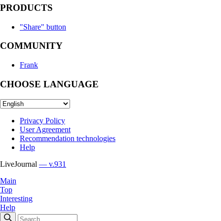
PRODUCTS
"Share" button
COMMUNITY
Frank
CHOOSE LANGUAGE
Privacy Policy
User Agreement
Recommendation technologies
Help
LiveJournal
— v.931
Main
Top
Interesting
Help