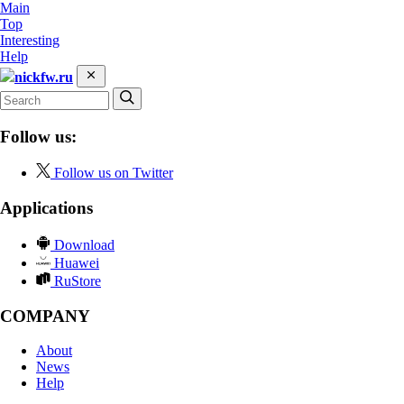
Main
Top
Interesting
Help
nickfw.ru
Follow us:
Follow us on Twitter
Applications
Download
Huawei
RuStore
COMPANY
About
News
Help