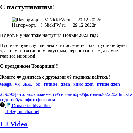
С наступившим!
Натюрморт... © NickFW.ru — 29.12.2022г.
Ну вот, и у нас тоже наступил
Новый 2023 год!
Пусть он будет лучше, чем все последние годы, пусть он будет
удачным, позитивным, вкусным, перспективным, а самое
главное мирным!
С праздником Товарищи!!!
Жмите ❤️ делитесь с друзьями
😃
подписывайтесь!
telega
|
vk
|
ЖЖ
|
ok
|
rutube
|
dzen
|
кино.dzen
|
птице.dzen
#29
#90фотодня
#зимавместе
#сегоднябрь
#фотодня
2022
2023
nickfw
год
про бухло
фото
фото дня
Donate to this author
Telegram channel
LJ Video