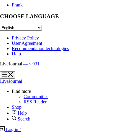
Frank
CHOOSE LANGUAGE
Privacy Policy
User Agreement
Recommendation technologies
Help
LiveJournal
— v.931
?
?
LiveJournal
Find more
Communities
RSS Reader
Shop
Help
Search
Log in
`