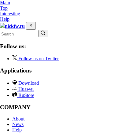
Main
Top
Interesting
Help
nickfw.ru
Follow us:
Follow us on Twitter
Applications
Download
Huawei
RuStore
COMPANY
About
News
Help