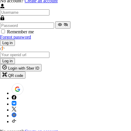
No account?
Create an account
Remember me
Forgot password
Log in
Log in
Login with Sber ID
QR code