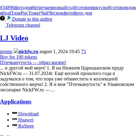
#34
#90фотодня
#втречаемновыйгод
#готовимвкусно
#готовимдом
яйца
Плов
Рис
Томат
Чай
Чеснок
фото
фото дня
Donate to this author
Telegram channel
LJ Video
promo
nickfw.ru
august 1, 2024 19:45
75
Buy for 100 tokens
Птичканутость — образ жизни!
... и другой мой мерч! 1. Я на Нижнем Царицынском пруду
NickFW.ru — 31.07.2024г. Ещё весной прошлого года я
задумался о том, что пора уже обзавестить и коллекцией
собственного мерча! 2. Я и моя "Птичканутость" в Ульяновском
лесопарке NickFW.ru —…
Applications
Download
Huawei
RuStore