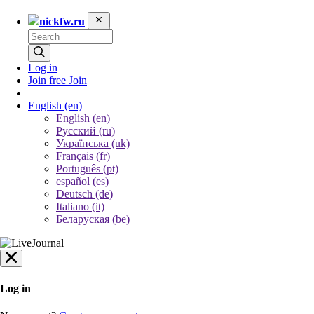
nickfw.ru
Log in
Join free
Join
English
(en)
English (en)
Русский (ru)
Українська (uk)
Français (fr)
Português (pt)
español (es)
Deutsch (de)
Italiano (it)
Беларуская (be)
Log in