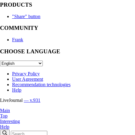
PRODUCTS
"Share" button
COMMUNITY
Frank
CHOOSE LANGUAGE
Privacy Policy
User Agreement
Recommendation technologies
Help
LiveJournal
— v.931
Main
Top
Interesting
Help