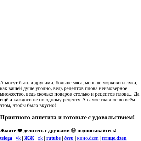
А могут быть и другими, больше мяса, меньше моркови и лука,
как вашей душе угодно, ведь рецептов плова неимоверное
множество, ведь сколько поваров столько и рецептов плова... Да
ещё и каждого не по одному рецепту. А самое главное во всём
этом, чтобы было вкусно!
Приятного аппетита и готовьте с удовольствием!
Жмите ❤️ делитесь с друзьями
😃
подписывайтесь!
telega
|
vk
|
ЖЖ
|
ok
|
rutube
|
дzen
|
кино.dzen
|
птице.dzen