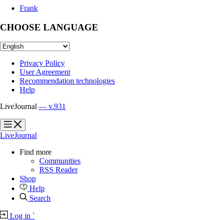
Frank
CHOOSE LANGUAGE
Privacy Policy
User Agreement
Recommendation technologies
Help
LiveJournal
— v.931
?
?
LiveJournal
Find more
Communities
RSS Reader
Shop
Help
Search
Log in
`