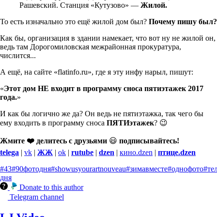
Рашевский. Станция «Кутузово» —
Жилой.
То есть изначально это ещё жилой дом был?
Почему пишу был?
Как бы, организация в здании намекает, что вот ну не жилой он,
ведь там Дорогомиловская межрайонная прокуратура,
числится...
А ещё, на сайте «flatinfo.ru», где я эту инфу нарыл, пишут:
«
Этот дом НЕ входит в программу сноса пятиэтажек 2017
года.
»
И как бы логично же да? Он ведь не пятиэтажка, так чего бы
ему входить в программу сноса
ПЯТИэтажек
? 😉
Жмите ❤️ делитесь с друзьями
😃
подписывайтесь!
telega
|
vk
|
ЖЖ
|
ok
|
rutube
|
dzen
|
кино.dzen
|
птице.dzen
#43
#90фотодня
#showusyourartnouveau
#зимавместе
#однофото
#те
дня
Donate to this author
Telegram channel