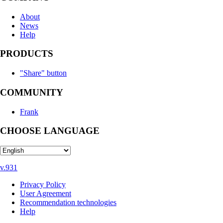
About
News
Help
PRODUCTS
"Share" button
COMMUNITY
Frank
CHOOSE LANGUAGE
v.931
Privacy Policy
User Agreement
Recommendation technologies
Help