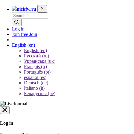
nickfw.ru
Log in
Join free
Join
English
(en)
English (en)
Русский (ru)
Українська (uk)
Français (fr)
Português (pt)
español (es)
Deutsch (de)
Italiano (it)
Беларуская (be)
Log in