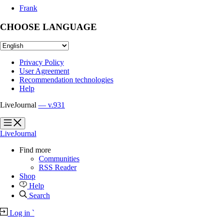
Frank
CHOOSE LANGUAGE
Privacy Policy
User Agreement
Recommendation technologies
Help
LiveJournal
— v.931
?
?
LiveJournal
Find more
Communities
RSS Reader
Shop
Help
Search
Log in
`