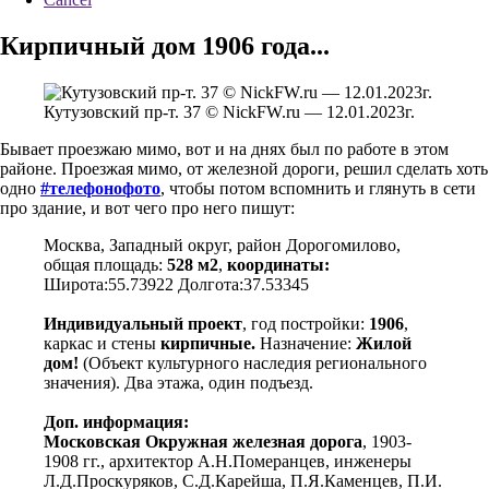
Кирпичный дом 1906 года...
Кутузовский пр-т. 37 © NickFW.ru — 12.01.2023г.
Бывает проезжаю мимо, вот и на днях был по работе в этом
районе. Проезжая мимо, от железной дороги, решил сделать хоть
одно
#телефонофото
, чтобы потом вспомнить и глянуть в сети
про здание, и вот чего про него пишут:
Москва, Западный округ, район Дорогомилово,
общая площадь:
528 м2
,
координаты:
Широта:55.73922 Долгота:37.53345
Индивидуальный проект
, год постройки:
1906
,
каркас и стены
кирпичные.
Назначение:
Жилой
дом!
(Объект культурного наследия регионального
значения). Два этажа, один подъезд.
Доп. информация:
Московская Окружная железная дорога
, 1903-
1908 гг., архитектор А.Н.Померанцев, инженеры
Л.Д.Проскуряков, С.Д.Карейша, П.Я.Каменцев, П.И.