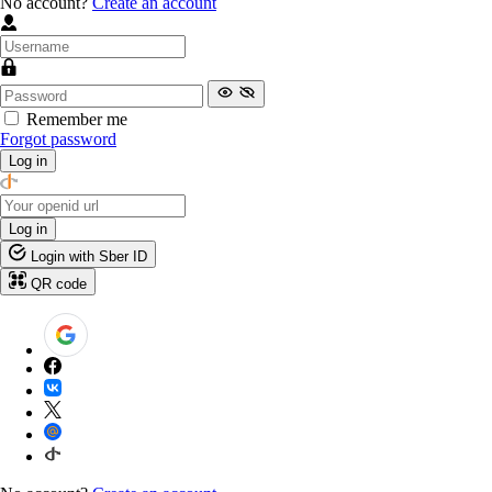
No account?
Create an account
Remember me
Forgot password
Log in
Log in
Login with Sber ID
QR code