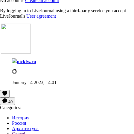
No account?
Create an account
By logging in to LiveJournal using a third-party service you accept
LiveJournal's
User agreement
nickfw.ru
January 14 2023, 14:01
40
Categories:
История
Россия
Архитектура
Cancel