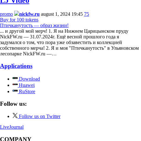
LJ Video
promo
nickfw.ru
august 1, 2024 19:45
75
Buy for 100 tokens
Птичканутость — образ жизни!
... и другой мой мерч! 1. Я на Нижнем Царицынском пруду
NickFW.ru — 31.07.2024г. Ещё весной прошлого года я
задумался о том, что пора уже обзавестить и коллекцией
собственного мерча! 2. Я и моя "Птичканутость" в Ульяновском
лесопарке NickFW.ru —…
Applications
Download
Huawei
RuStore
Follow us:
Follow us on Twitter
LiveJournal
COMPANY