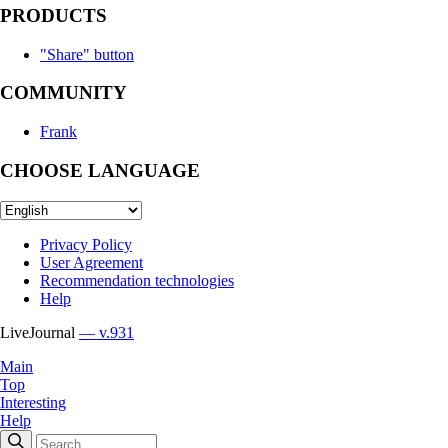
PRODUCTS
"Share" button
COMMUNITY
Frank
CHOOSE LANGUAGE
Privacy Policy
User Agreement
Recommendation technologies
Help
LiveJournal
— v.931
Main
Top
Interesting
Help