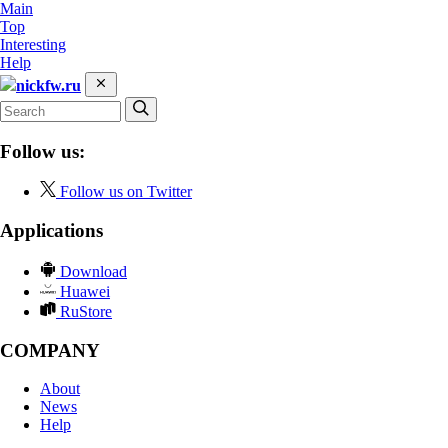
Main
Top
Interesting
Help
nickfw.ru
Follow us:
Follow us on Twitter
Applications
Download
Huawei
RuStore
COMPANY
About
News
Help