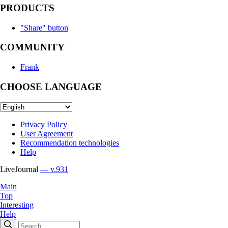
PRODUCTS
"Share" button
COMMUNITY
Frank
CHOOSE LANGUAGE
Privacy Policy
User Agreement
Recommendation technologies
Help
LiveJournal
— v.931
Main
Top
Interesting
Help