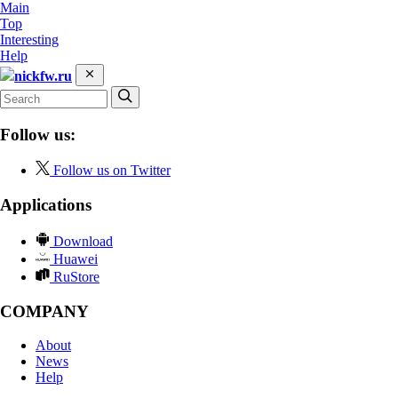
Main
Top
Interesting
Help
nickfw.ru
Follow us:
Follow us on Twitter
Applications
Download
Huawei
RuStore
COMPANY
About
News
Help