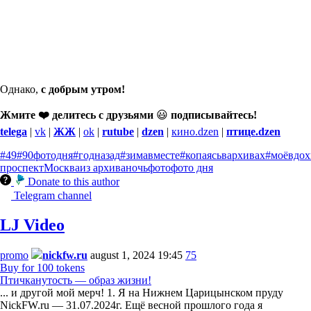
Однако,
с добрым утром!
Жмите ❤️ делитесь с друзьями
😃
подписывайтесь!
telega
|
vk
|
ЖЖ
|
ok
|
rutube
|
dzen
|
кино.dzen
|
птице.dzen
#49
#90фотодня
#годназад
#зимавместе
#копаясьвархивах
#моёвдох
проспект
Москва
из архива
ночь
фото
фото дня
Donate to this author
Telegram channel
LJ Video
promo
nickfw.ru
august 1, 2024 19:45
75
Buy for 100 tokens
Птичканутость — образ жизни!
... и другой мой мерч! 1. Я на Нижнем Царицынском пруду
NickFW.ru — 31.07.2024г. Ещё весной прошлого года я