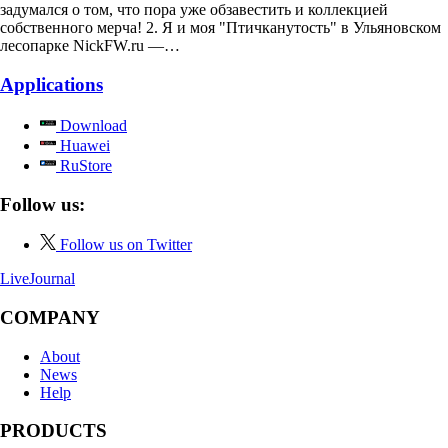
задумался о том, что пора уже обзавестить и коллекцией
собственного мерча! 2. Я и моя "Птичканутость" в Ульяновском
лесопарке NickFW.ru —…
Applications
Download
Huawei
RuStore
Follow us:
Follow us on Twitter
LiveJournal
COMPANY
About
News
Help
PRODUCTS