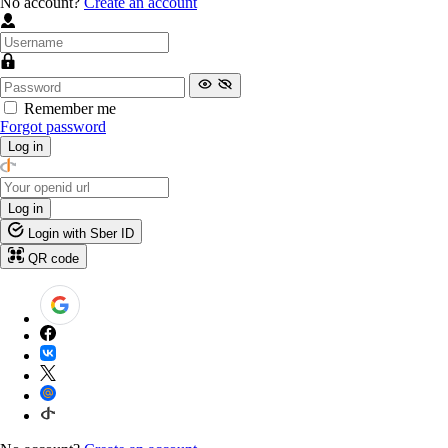
No account?
Create an account
Remember me
Forgot password
Log in
Log in
Login with Sber ID
QR code