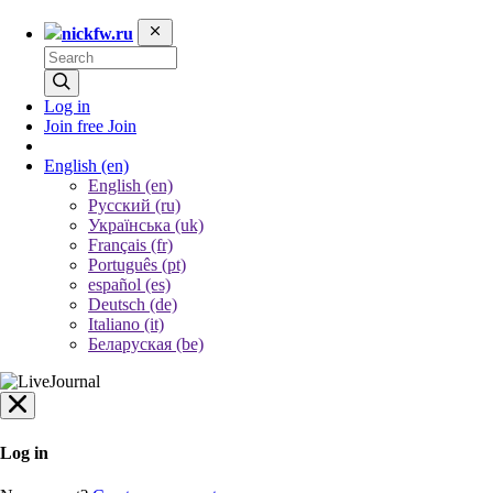
nickfw.ru
Log in
Join free
Join
English
(en)
English (en)
Русский (ru)
Українська (uk)
Français (fr)
Português (pt)
español (es)
Deutsch (de)
Italiano (it)
Беларуская (be)
Log in