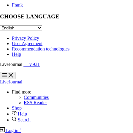
Frank
CHOOSE LANGUAGE
Privacy Policy
User Agreement
Recommendation technologies
Help
LiveJournal
— v.931
?
?
LiveJournal
Find more
Communities
RSS Reader
Shop
Help
Search
Log in
`