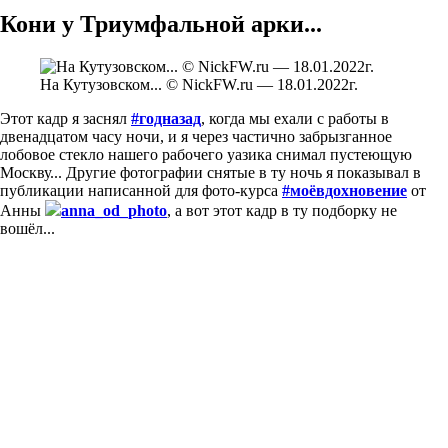
Кони у Триумфальной арки...
На Кутузовском... © NickFW.ru — 18.01.2022г.
Этот кадр я заснял
#годназад
, когда мы ехали с работы в
двенадцатом часу ночи, и я через частично забрызганное
лобовое стекло нашего рабочего уазика снимал пустеющую
Москву... Другие фотографии снятые в ту ночь я показывал в
публикации написанной для фото-курса
#моёвдохновение
от
Анны
anna_od_photo
, а вот этот кадр в ту подборку не
вошёл...