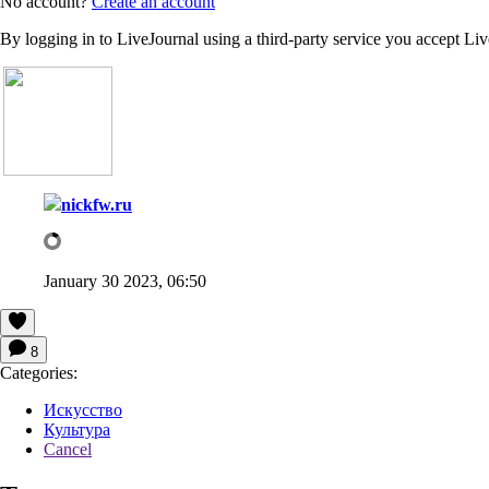
No account?
Create an account
By logging in to LiveJournal using a third-party service you accept Li
nickfw.ru
January 30 2023, 06:50
8
Categories:
Искусство
Культура
Cancel