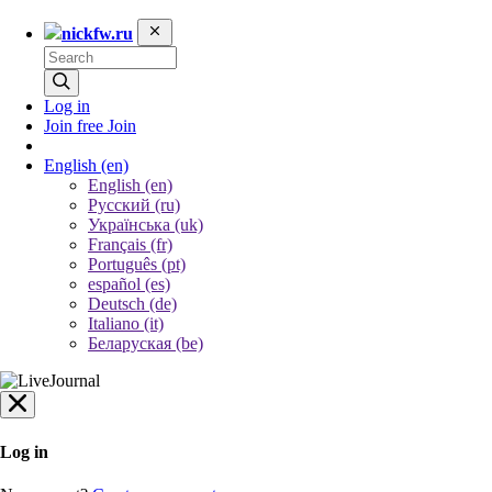
nickfw.ru
Log in
Join free
Join
English
(en)
English (en)
Русский (ru)
Українська (uk)
Français (fr)
Português (pt)
español (es)
Deutsch (de)
Italiano (it)
Беларуская (be)
Log in