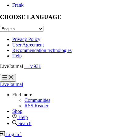
Frank
CHOOSE LANGUAGE
Privacy Policy
User Agreement
Recommendation technologies
Help
LiveJournal
— v.931
?
?
LiveJournal
Find more
Communities
RSS Reader
Shop
Help
Search
Log in
`