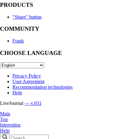
PRODUCTS
"Share" button
COMMUNITY
Frank
CHOOSE LANGUAGE
Privacy Policy
User Agreement
Recommendation technologies
Help
LiveJournal
— v.931
Main
Top
Interesting
Help