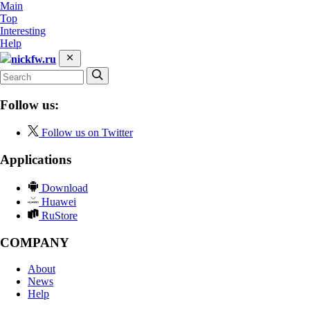
Main
Top
Interesting
Help
nickfw.ru
Follow us:
Follow us on Twitter
Applications
Download
Huawei
RuStore
COMPANY
About
News
Help