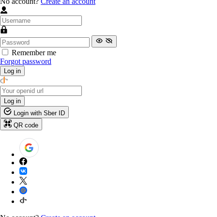
No account?
Create an account
Remember me
Forgot password
Log in
Log in
Login with Sber ID
QR code