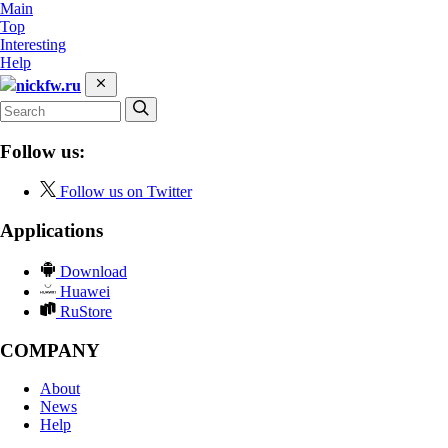
Main
Top
Interesting
Help
nickfw.ru
Follow us:
Follow us on Twitter
Applications
Download
Huawei
RuStore
COMPANY
About
News
Help