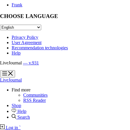
Frank
CHOOSE LANGUAGE
Privacy Policy
User Agreement
Recommendation technologies
Help
LiveJournal
— v.931
?
?
LiveJournal
Find more
Communities
RSS Reader
Shop
Help
Search
Log in
`