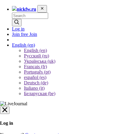
nickfw.ru
Log in
Join free
Join
English
(en)
English (en)
Русский (ru)
Українська (uk)
Français (fr)
Português (pt)
español (es)
Deutsch (de)
Italiano (it)
Беларуская (be)
Log in