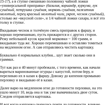
15-17)
, а в ступке смешиваю половинку чайной ложки
«универсальной приправы»
(базилик, кориандр, куркума, лук
сушёный, петрушка сушёная, морковь сушёная, пажитник
молотый, перец красный молотый чили, укроп, чеснок сушёный)
,
столько же «вкусной соли», и 1/4 чайной ложки сахара, и всё это
толку в ступке.
Вкидываю чеснок и толчёную смесь приправок к фаршу, и
хорошо перемешиваю, пусть прижарится и с других сторон.
Режу небольшой кусок красной морковки ~ 100 грамм, и
вкидываю туда же. Хорошо перемешиваю и оставляю томиться
на медленном огне. А сам отправляюсь чистить картошку.
Буквально 4 нормальных клубня... шут знает сколько они в
граммах.
Тут как раз и 40 минут пробежали, с того времени, как начали
вариться маринованные огурцы с капустой, потом беру, и
переливаю их в казан к фаршу. Довожу до кипения промываю
перловку и вкидываю её в казан.
Далее варю на медленном огне до готовности перловки, на это
ушло минут 10, ведь она и так уже вымачивалась двое суток.
Следом отправляется картошка.
И вот когда картошка сварилась почти до готовности, вливаю