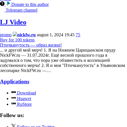
Donate to this author
Telegram channel
LJ Video
promo
nickfw.ru
august 1, 2024 19:45
75
Buy for 100 tokens
Птичканутость — образ жизни!
... и другой мой мерч! 1. Я на Нижнем Царицынском пруду
NickFW.ru — 31.07.2024г. Ещё весной прошлого года я
задумался о том, что пора уже обзавестить и коллекцией
собственного мерча! 2. Я и моя "Птичканутость" в Ульяновском
лесопарке NickFW.ru —…
Applications
Download
Huawei
RuStore
Follow us:
Follow us on Twitter