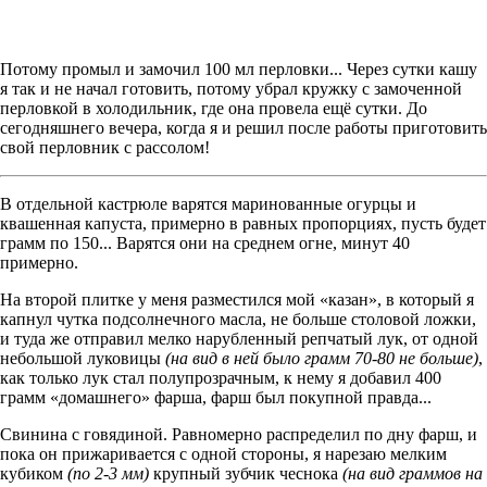
Потому промыл и замочил 100 мл перловки... Через сутки кашу
я так и не начал готовить, потому убрал кружку с замоченной
перловкой в холодильник, где она провела ещё сутки. До
сегодняшнего вечера, когда я и решил после работы приготовить
свой перловник с рассолом!
В отдельной кастрюле варятся маринованные огурцы и
квашенная капуста, примерно в равных пропорциях, пусть будет
грамм по 150... Варятся они на среднем огне, минут 40
примерно.
На второй плитке у меня разместился мой «казан», в который я
капнул чутка подсолнечного масла, не больше столовой ложки,
и туда же отправил мелко нарубленный репчатый лук, от одной
небольшой луковицы
(на вид в ней было грамм 70-80 не больше)
,
как только лук стал полупрозрачным, к нему я добавил 400
грамм «домашнего» фарша, фарш был покупной правда...
Свинина с говядиной. Равномерно распределил по дну фарш, и
пока он прижаривается с одной стороны, я нарезаю мелким
кубиком
(по 2-3 мм)
крупный зубчик чеснока
(на вид граммов на