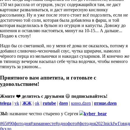
150 мл рассола от огурцов, уксус содержащийся там, не даст
картошке разваливаться, и даст интересную кислинку
рассольнику. Ну и уже после этого стоит всё подсолить, если не
достаточно той соли, которая была добавлена в фарш, и той
которая выделилась в бульон из огурцов и капусты. Довожу до
кипения и оставляю настояться, минут на 10-15... А дальше...
Подаю к столу!
Надо бы со сметанкой, но у меня её дома не оказалось, потому я
добавил сливочно-чесночный соус, чутка шрирачи, намолол
чёрного перца из мельнички и накидал сухариков. И конечно же
в тяпницу вечером насыпал себе чутка водочки, чтобы немного
тяпнуть за ужином...
Приятного вам аппетита, и готовьте с
удовольствием!
Жмите ❤️ делитесь с друзьями
😃
подписывайтесь!
telega
|
vk
|
ЖЖ
|
ok
|
rutube
|
дzen
|
кино.dzen
|
птице.dzen
ЗЫ:
название честно стырено у Сергея
kyber_bear
#65
#90фотодня
#зимавместе
#однофото
#фотодня
2023
nickfw
Говяд
бухло