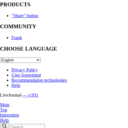
PRODUCTS
"Share" button
COMMUNITY
Frank
CHOOSE LANGUAGE
Privacy Policy
User Agreement
Recommendation technologies
Help
LiveJournal
— v.931
Main
Top
Interesting
Help