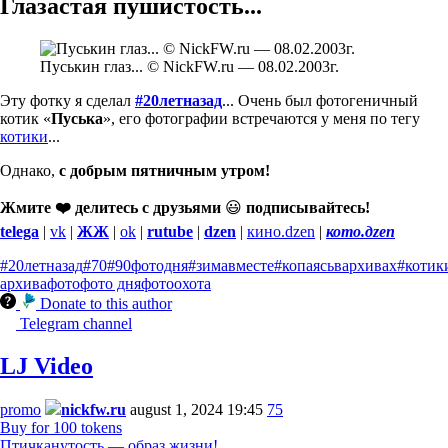
Глазастая пушистость...
Пуськин глаз... © NickFW.ru — 08.02.2003г.
Эту фотку я сделал
#20летназад
... Очень был фотогеничный
котик «
Пуська
», его фотографии встречаются у меня по тегу
котики
...
Однако,
с добрым пятничным утром!
Жмите ❤️ делитесь с друзьями
😃
подписывайтесь!
telega
|
vk
|
ЖЖ
|
ok
|
rutube
|
dzen
|
кино.dzen
|
кото.дzen
#20летназад
#70
#90фотодня
#зимавместе
#копаясьвархивах
#котик
архива
фото
фото дня
фотоохота
Donate to this author
Telegram channel
LJ Video
promo
nickfw.ru
august 1, 2024 19:45
75
Buy for 100 tokens
Птичканутость — образ жизни!