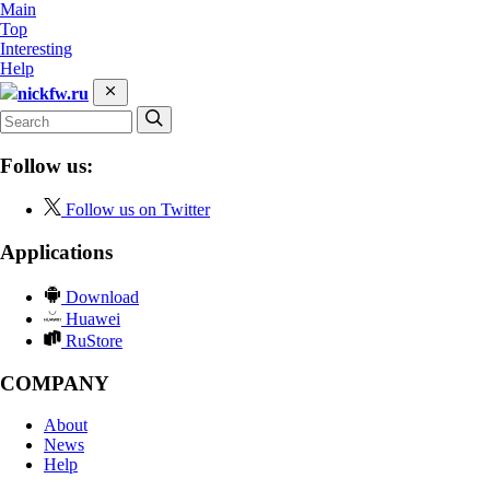
Main
Top
Interesting
Help
nickfw.ru
Follow us:
Follow us on Twitter
Applications
Download
Huawei
RuStore
COMPANY
About
News
Help