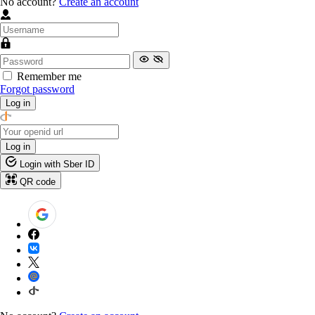
No account?
Create an account
Remember me
Forgot password
Log in
Log in
Login with Sber ID
QR code