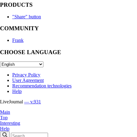
PRODUCTS
"Share" button
COMMUNITY
Frank
CHOOSE LANGUAGE
Privacy Policy
User Agreement
Recommendation technologies
Help
LiveJournal
— v.931
Main
Top
Interesting
Help