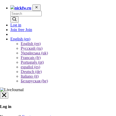
nickfw.ru
Log in
Join free
Join
English
(en)
English (en)
Русский (ru)
Українська (uk)
Français (fr)
Português (pt)
español (es)
Deutsch (de)
Italiano (it)
Беларуская (be)
Log in