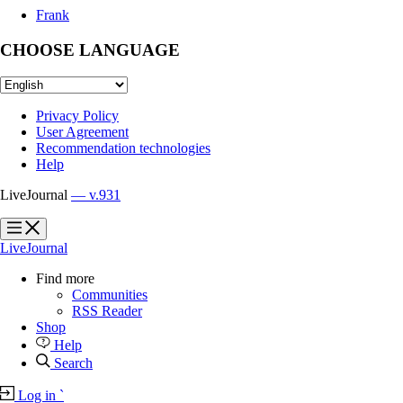
Frank
CHOOSE LANGUAGE
Privacy Policy
User Agreement
Recommendation technologies
Help
LiveJournal
— v.931
?
?
LiveJournal
Find more
Communities
RSS Reader
Shop
Help
Search
Log in
`