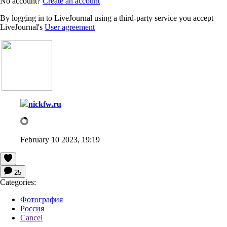
No account?
Create an account
By logging in to LiveJournal using a third-party service you accept
LiveJournal's
User agreement
nickfw.ru
February 10 2023, 19:19
25
Categories:
Фотография
Россия
Cancel