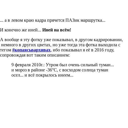
... а в левом краю кадра прячется ПАЗик маршрутка...
И конечно же иней...
Иней на всём!
А вообще я эту фотку уже показывал, в другом кадрировании,
немного в других цветах, но уже тогда эта фотка выходила с
тегом
#копаясьвархивах
, ибо показывал я её в 2016 году,
сопровождая вот таким описанием:
9 февраля 2010г.: Утром был очень сильный туман...
и мороз в районе -36°С, с восходом солнца туман
осел... и всё покрылось инеем...