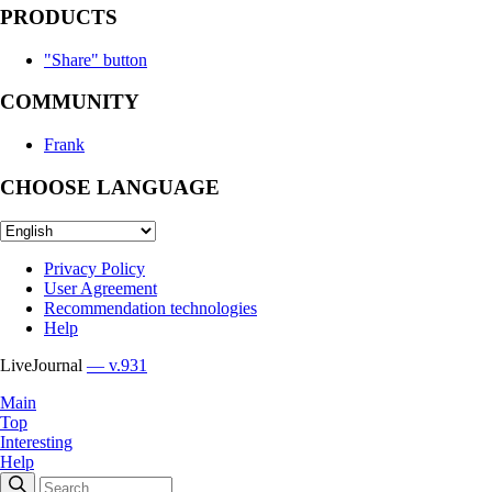
PRODUCTS
"Share" button
COMMUNITY
Frank
CHOOSE LANGUAGE
Privacy Policy
User Agreement
Recommendation technologies
Help
LiveJournal
— v.931
Main
Top
Interesting
Help