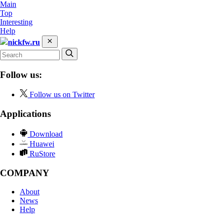
Main
Top
Interesting
Help
nickfw.ru
Follow us:
Follow us on Twitter
Applications
Download
Huawei
RuStore
COMPANY
About
News
Help