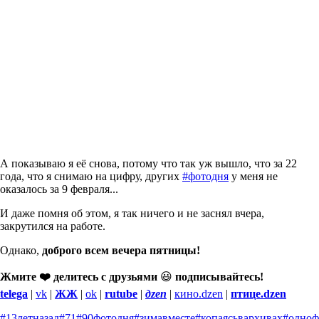
А показываю я её снова, потому что так уж вышло, что за 22
года, что я снимаю на цифру, других
#фотодня
у меня не
оказалось за 9 февраля...
И даже помня об этом, я так ничего и не заснял вчера,
закрутился на работе.
Однако,
доброго всем вечера пятницы!
Жмите ❤️ делитесь с друзьями
😃
подписывайтесь!
telega
|
vk
|
ЖЖ
|
ok
|
rutube
|
дzen
|
кино.dzen
|
птице.dzen
#13летназад
#71
#90фотодня
#зимавместе
#копаясьвархивах
#одноф