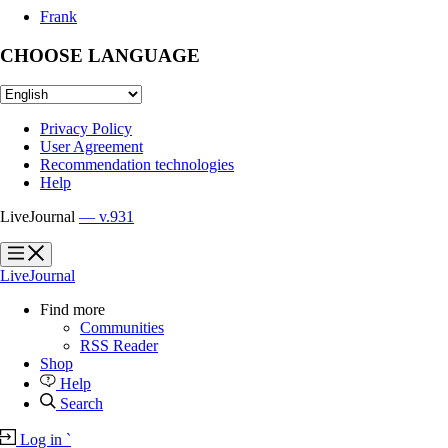
Frank
CHOOSE LANGUAGE
Privacy Policy
User Agreement
Recommendation technologies
Help
LiveJournal
— v.931
?
?
LiveJournal
Find more
Communities
RSS Reader
Shop
Help
Search
Log in
`