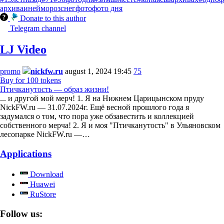
архива
иней
мороз
снег
фото
фото дня
Donate to this author
Telegram channel
LJ Video
promo
nickfw.ru
august 1, 2024 19:45
75
Buy for 100 tokens
Птичканутость — образ жизни!
... и другой мой мерч! 1. Я на Нижнем Царицынском пруду
NickFW.ru — 31.07.2024г. Ещё весной прошлого года я
задумался о том, что пора уже обзавестить и коллекцией
собственного мерча! 2. Я и моя "Птичканутость" в Ульяновском
лесопарке NickFW.ru —…
Applications
Download
Huawei
RuStore
Follow us: