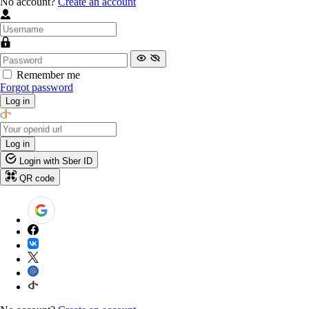
No account?
Create an account
Remember me
Forgot password
Log in
Log in
Login with Sber ID
QR code