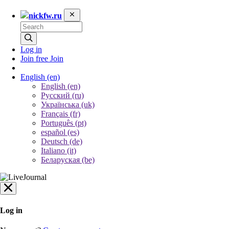
nickfw.ru
Log in
Join free
Join
English
(en)
English (en)
Русский (ru)
Українська (uk)
Français (fr)
Português (pt)
español (es)
Deutsch (de)
Italiano (it)
Беларуская (be)
Log in