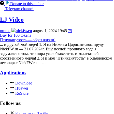
Donate to this author
Telegram channel
LJ Video
promo
nickfw.ru
august 1, 2024 19:45
75
Buy for 100 tokens
Птичканутость — образ жизни!
... и другой мой мерч! 1. Я на Нижнем Царицынском пруду
NickFW.ru — 31.07.2024г. Ещё весной прошлого года я
задумался о том, что пора уже обзавестить и коллекцией
собственного мерча! 2. Я и моя "Птичканутость" в Ульяновском
лесопарке NickFW.ru —…
Applications
Download
Huawei
RuStore
Follow us:
Follow us on Twitter