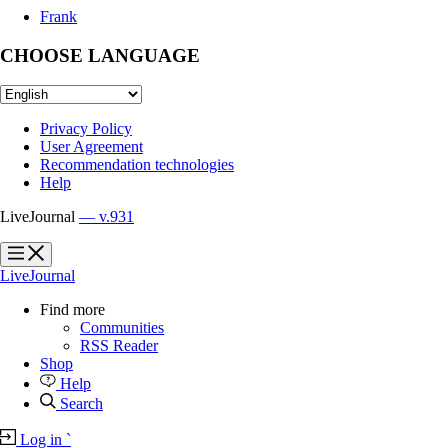
Frank
CHOOSE LANGUAGE
Privacy Policy
User Agreement
Recommendation technologies
Help
LiveJournal
— v.931
?
?
LiveJournal
Find more
Communities
RSS Reader
Shop
Help
Search
Log in
`