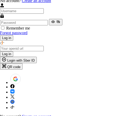
No account?
Create an account
Remember me
Forgot password
Log in
Log in
Login with Sber ID
QR code