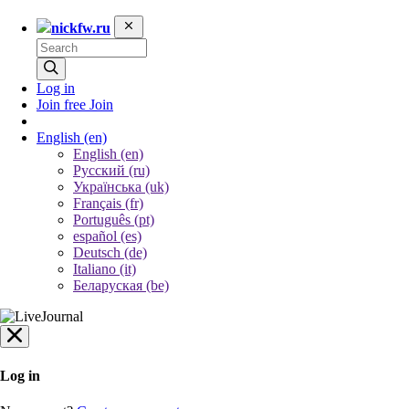
nickfw.ru
Log in
Join free
Join
English
(en)
English (en)
Русский (ru)
Українська (uk)
Français (fr)
Português (pt)
español (es)
Deutsch (de)
Italiano (it)
Беларуская (be)
Log in