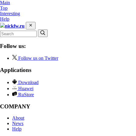
Main
Top
Interesting
Help
nickfw.ru
Follow us:
Follow us on Twitter
Applications
Download
Huawei
RuStore
COMPANY
About
News
Help