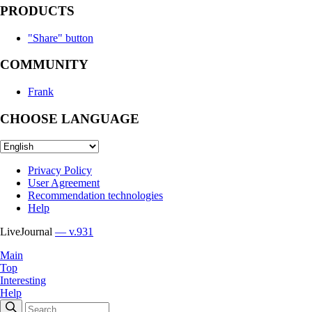
PRODUCTS
"Share" button
COMMUNITY
Frank
CHOOSE LANGUAGE
Privacy Policy
User Agreement
Recommendation technologies
Help
LiveJournal
— v.931
Main
Top
Interesting
Help