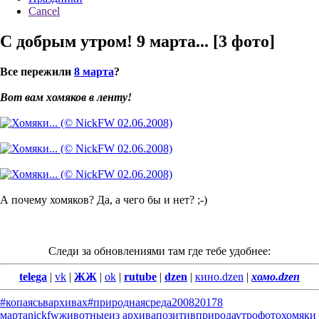
Cancel
С добрым утром! 9 марта... [3 фото]
Все пережили
8 марта
?
Вот вам хомяков в ленту!
А почему хомяков? Да, а чего бы и нет? ;-)
Следи за обновлениями там где тебе удобнее:
telega
|
vk
|
ЖЖ
|
ok
|
rutube
|
dzen
|
кино.dzen
|
хомо.dzen
#копаясьвархивах
#природнаясреда
2008
2017
8
марта
nickfw
животные
из архива
позитив
природа
утро
фото
хомяки