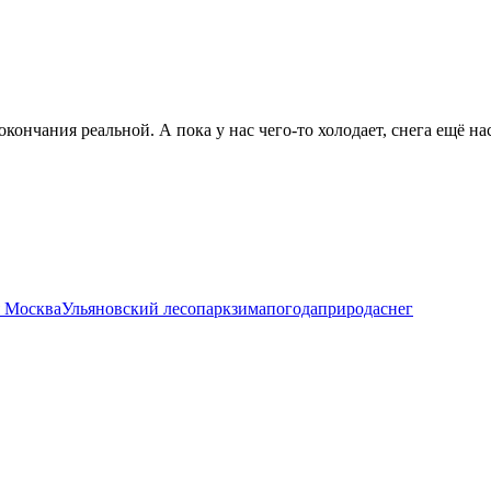
окончания реальной. А пока у нас чего-то холодает, снега ещё на
 Москва
Ульяновский лесопарк
зима
погода
природа
снег