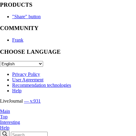
PRODUCTS
"Share" button
COMMUNITY
Frank
CHOOSE LANGUAGE
Privacy Policy
User Agreement
Recommendation technologies
Help
LiveJournal
— v.931
Main
Top
Interesting
Help