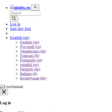
nickfw.ru
Log in
Join free
Join
English
(en)
English (en)
Русский (ru)
Українська (uk)
Français (fr)
Português (pt)
español (es)
Deutsch (de)
Italiano (it)
Беларуская (be)
Log in