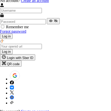
No account?
Create an account
Remember me
Forgot password
Log in
Log in
Login with Sber ID
QR code