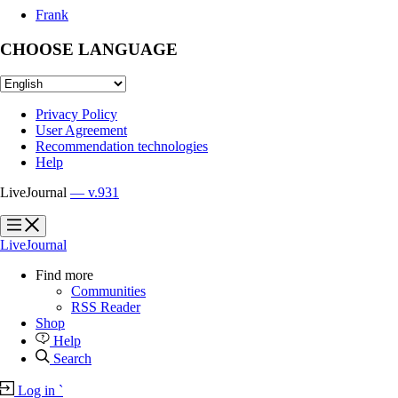
Frank
CHOOSE LANGUAGE
Privacy Policy
User Agreement
Recommendation technologies
Help
LiveJournal
— v.931
?
?
LiveJournal
Find more
Communities
RSS Reader
Shop
Help
Search
Log in
`