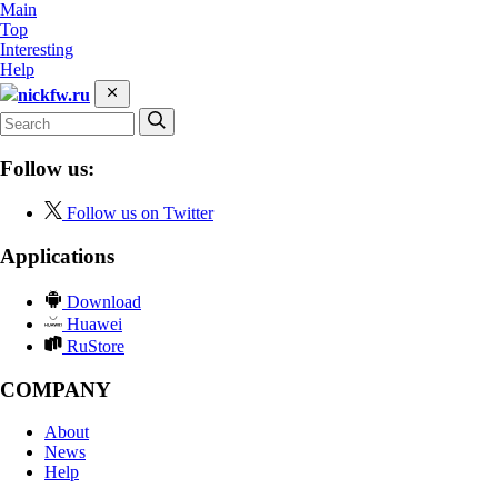
Main
Top
Interesting
Help
nickfw.ru
Follow us:
Follow us on Twitter
Applications
Download
Huawei
RuStore
COMPANY
About
News
Help