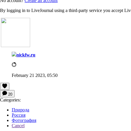
No account?
Create an account
By logging in to LiveJournal using a third-party service you accept Li
nickfw.ru
February 21 2023, 05:50
20
Categories:
Природа
Россия
Фотография
Cancel