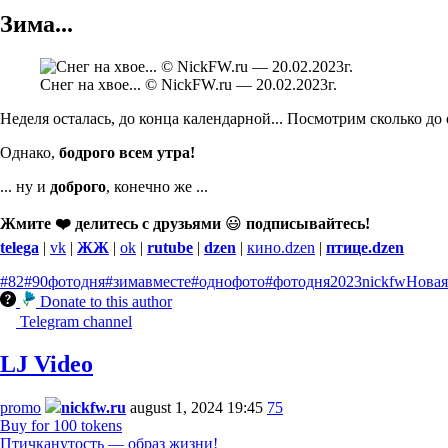
Зима...
Снег на хвое... © NickFW.ru — 20.02.2023г.
Неделя осталась, до конца календарной... Посмотрим сколько до 
Однако,
бодрого всем утра!
... ну и
доброго
, конечно же ...
Жмите ❤️ делитесь с друзьями
😃
подписывайтесь!
telega
|
vk
|
ЖЖ
|
ok
|
rutube
|
dzen
|
кино.dzen
|
птице.dzen
#82
#90фотодня
#зимавместе
#однофото
#фотодня
2023
nickfw
Новая
Donate to this author
Telegram channel
LJ Video
promo
nickfw.ru
august 1, 2024 19:45
75
Buy for 100 tokens
Птичканутость — образ жизни!