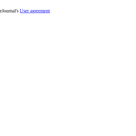
veJournal's
User agreement