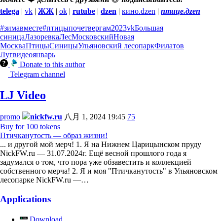
telega
|
vk
|
ЖЖ
|
ok
|
rutube
|
dzen
|
кино.dzen
|
птице.дzen
#зимавместе
#птицыпочетвергам
2023
vk
Большая
синица
Лазоревка
Лес
Московский
Новая
Москва
Птицы
Синицы
Ульяновский лесопарк
Филатов
Луг
видео
январь
Donate to this author
Telegram channel
LJ Video
promo
nickfw.ru
八月 1, 2024 19:45
75
Buy for 100 tokens
Птичканутость — образ жизни!
... и другой мой мерч! 1. Я на Нижнем Царицынском пруду
NickFW.ru — 31.07.2024г. Ещё весной прошлого года я
задумался о том, что пора уже обзавестить и коллекцией
собственного мерча! 2. Я и моя "Птичканутость" в Ульяновском
лесопарке NickFW.ru —…
Applications
Download