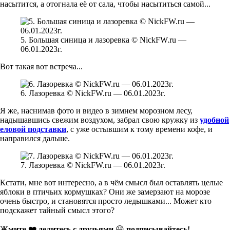
насытится, а отогнала её от сала, чтобы насытиться самой...
5. Большая синица и лазоревка © NickFW.ru —
06.01.2023г.
Вот такая вот встреча...
6. Лазоревка © NickFW.ru — 06.01.2023г.
Я же, наснимав фото и видео в зимнем морозном лесу,
надышавшись свежим воздухом, забрал свою кружку из
удобной
еловой подставки
, с уже остывшим к тому времени кофе, и
направился дальше.
7. Лазоревка © NickFW.ru — 06.01.2023г.
Кстати, мне вот интересно, а в чём смысл был оставлять целые
яблоки в птичьих кормушках? Они же замерзают на морозе
очень быстро, и становятся просто ледышками... Может кто
подскажет тайный смысл этого?
Жмите ❤️ делитесь с друзьями
😃
подписывайтесь!