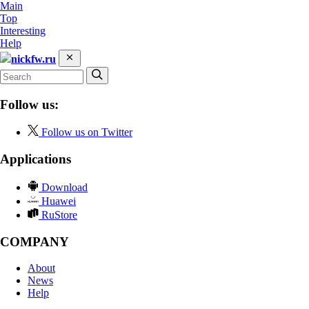
Main
Top
Interesting
Help
nickfw.ru
Follow us:
Follow us on Twitter
Applications
Download
Huawei
RuStore
COMPANY
About
News
Help