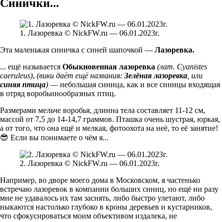
Синички...
1. Лазоревка © NickFW.ru — 06.01.2023г.
Эта маленькая синичка с синей шапочкой —
Лазоревка.
... ещё называется
Обыкновенная лазоревка
(лат. Cyanistes
caeruleus)
,
(вики даёт ещё названия:
Зелёная лазоревка
, или
синяя птица
)
— небольшая синица, как и все синицы входящая
в отряд воробьинообразных птиц.
Размерами мельче воробья, длинна тела составляет 11-12 см,
массой от 7,5 до 14-14,7 граммов. Пташка очень шустрая, юркая,
а от того, что она ещё и мелкая, фотоохота на неё, то её занятие!
😎 Если вы понимаете о чём я...
2. Лазоревка © NickFW.ru — 06.01.2023г.
Например, во дворе моего дома в Московском, я частенько
встречаю лазоревок в компании больших синиц, но ещё ни разу
мне не удавалось их там заснять, либо быстро улетают, либо
ныкаются настолько глубоко в кроны деревьев и кустарников,
что сфокусироваться моим объективом издалека, не