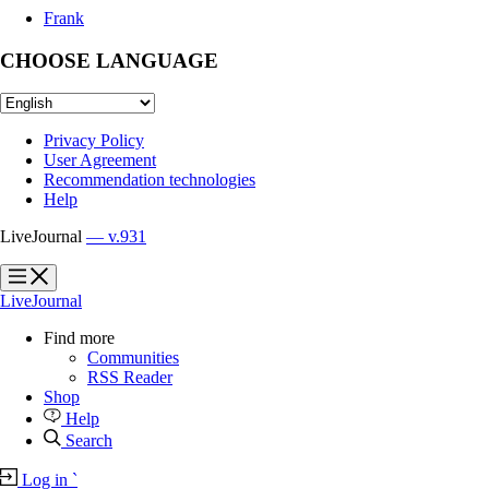
Frank
CHOOSE LANGUAGE
Privacy Policy
User Agreement
Recommendation technologies
Help
LiveJournal
— v.931
?
?
LiveJournal
Find more
Communities
RSS Reader
Shop
Help
Search
Log in
`