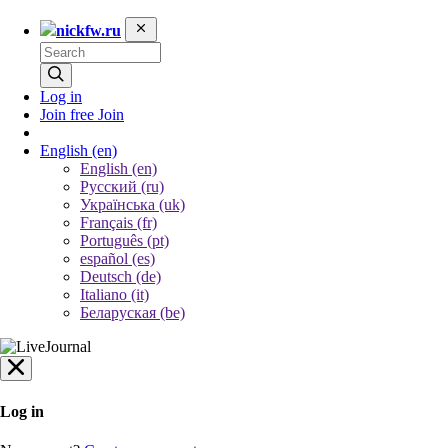
nickfw.ru
Log in
Join free
Join
English
(en)
English (en)
Русский (ru)
Українська (uk)
Français (fr)
Português (pt)
español (es)
Deutsch (de)
Italiano (it)
Беларуская (be)
Log in