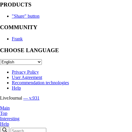
PRODUCTS
"Share" button
COMMUNITY
Frank
CHOOSE LANGUAGE
Privacy Policy
User Agreement
Recommendation technologies
Help
LiveJournal
— v.931
Main
Top
Interesting
Help