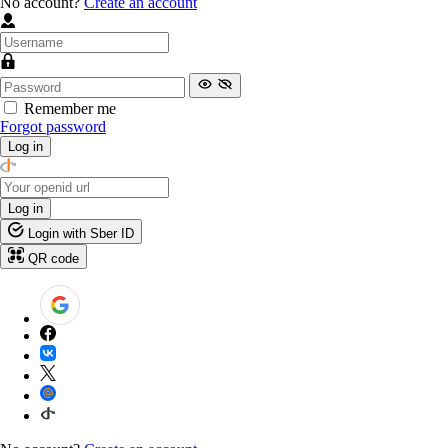
No account?
Create an account
Remember me
Forgot password
Log in
Log in
Login with Sber ID
QR code