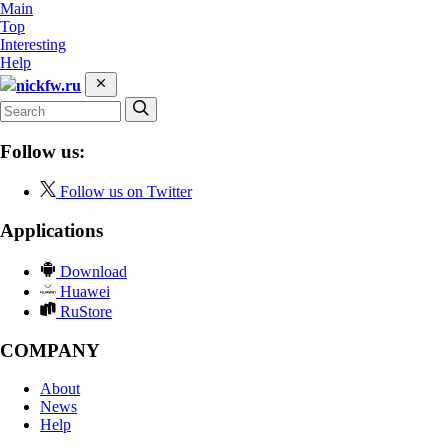
Main
Top
Interesting
Help
nickfw.ru
Follow us:
Follow us on Twitter
Applications
Download
Huawei
RuStore
COMPANY
About
News
Help