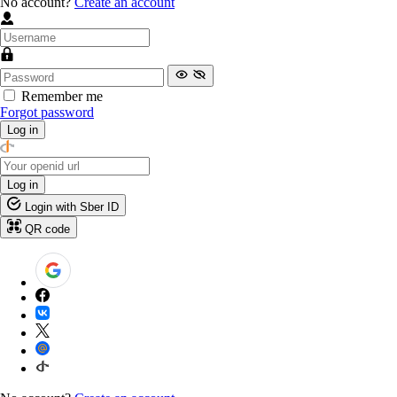
No account?
Create an account
Remember me
Forgot password
Log in
Log in
Login with Sber ID
QR code