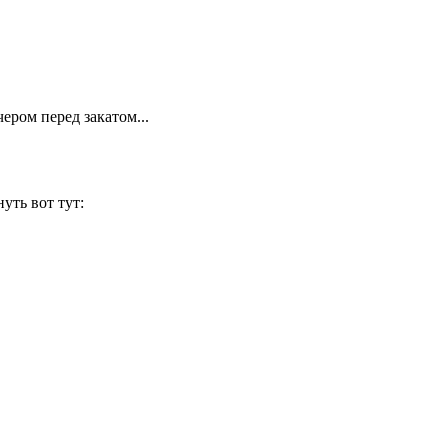
чером перед закатом...
уть вот тут: