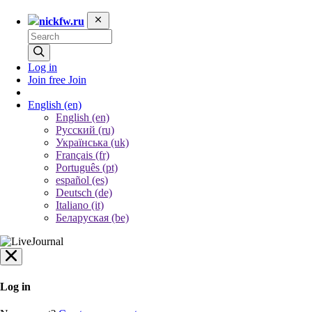
nickfw.ru
Log in
Join free
Join
English
(en)
English (en)
Русский (ru)
Українська (uk)
Français (fr)
Português (pt)
español (es)
Deutsch (de)
Italiano (it)
Беларуская (be)
Log in