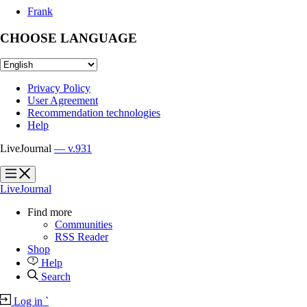
Frank
CHOOSE LANGUAGE
Privacy Policy
User Agreement
Recommendation technologies
Help
LiveJournal
— v.931
?
?
LiveJournal
Find more
Communities
RSS Reader
Shop
Help
Search
Log in
`