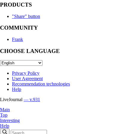
PRODUCTS
"Share" button
COMMUNITY
Frank
CHOOSE LANGUAGE
Privacy Policy
User Agreement
Recommendation technologies
Help
LiveJournal
— v.931
Main
Top
Interesting
Help