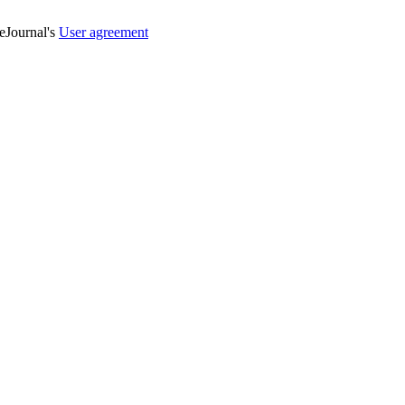
veJournal's
User agreement