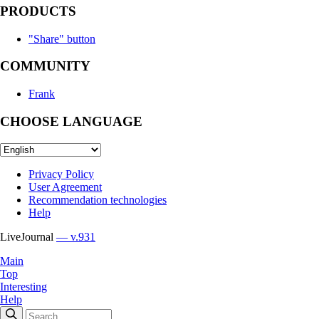
PRODUCTS
"Share" button
COMMUNITY
Frank
CHOOSE LANGUAGE
Privacy Policy
User Agreement
Recommendation technologies
Help
LiveJournal
— v.931
Main
Top
Interesting
Help