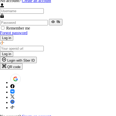
No account?
Create an account
Remember me
Forgot password
Log in
Log in
Login with Sber ID
QR code