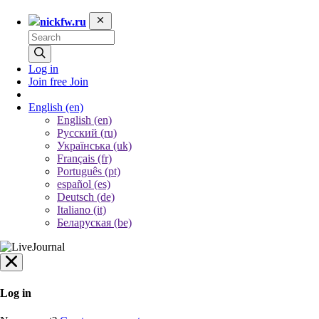
nickfw.ru
Log in
Join free
Join
English
(en)
English (en)
Русский (ru)
Українська (uk)
Français (fr)
Português (pt)
español (es)
Deutsch (de)
Italiano (it)
Беларуская (be)
Log in