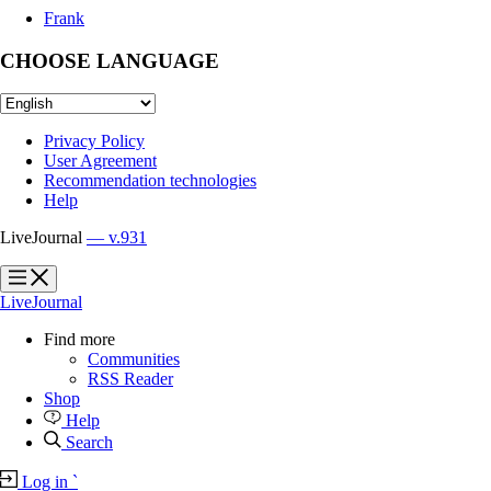
Frank
CHOOSE LANGUAGE
Privacy Policy
User Agreement
Recommendation technologies
Help
LiveJournal
— v.931
?
?
LiveJournal
Find more
Communities
RSS Reader
Shop
Help
Search
Log in
`