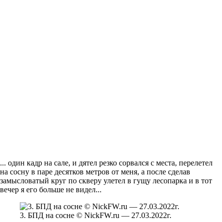
... один кадр на сале, и дятел резко сорвался с места, перелетел
на сосну в паре десятков метров от меня, а после сделав
замысловатый круг по скверу улетел в гущу лесопарка и в тот
вечер я его больше не видел...
3. БПД на сосне © NickFW.ru — 27.03.2022г.