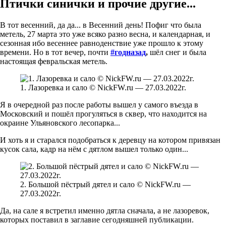
Птички синички и прочие другие...
В тот весенний, да да... в Весенний день! Пофиг что была
метель, 27 марта это уже всяко разно весна, и календарная, и
сезонная ибо весеннее равноденствие уже прошло к этому
времени. Но в тот вечер, почти
#годназад
,
шёл снег и была
настоящая февральская метель.
1. Лазоревка и сало © NickFW.ru — 27.03.2022г.
Я в очередной раз после работы вышел у самого въезда в
Московский и пошёл прогуляться в сквер, что находится на
окраине Ульяновского лесопарка...
И хоть я и старался подобраться к деревцу на котором привязан
кусок сала, кадр на нём с дятлом вышел только один...
2. Большой пёстрый дятел и сало © NickFW.ru —
27.03.2022г.
Да, на сале я встретил именно дятла сначала, а не лазоревок,
которых поставил в заглавие сегодняшней публикации.