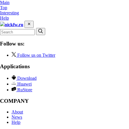
Main
Top
Interesting
Help
nickfw.ru
Follow us:
Follow us on Twitter
Applications
Download
Huawei
RuStore
COMPANY
About
News
Help