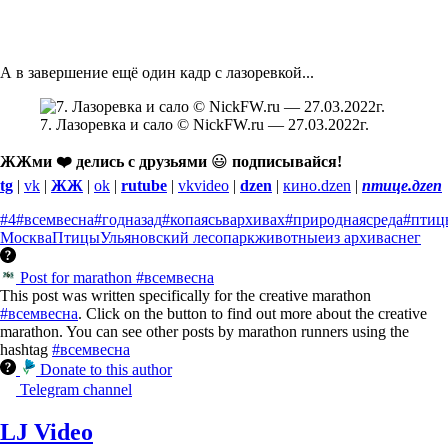
А в завершение ещё один кадр с лазоревкой...
7. Лазоревка и сало © NickFW.ru — 27.03.2022г.
ЖЖми ❤️ делись с друзьями
😃
подписывайся!
tg
|
vk
|
ЖЖ
|
ok
|
rutube
|
vkvideo
|
dzen
|
кино.dzen
|
птице.дzen
#4
#всемвесна
#годназад
#копаясьвархивах
#природнаясреда
#птиц
Москва
Птицы
Ульяновский лесопарк
животные
из архива
снег
Post for marathon #всемвесна
This post was written specifically for the creative marathon
#всемвесна
. Click on the button to find out more about the creative
marathon. You can see other posts by marathon runners using the
hashtag
#всемвесна
Donate to this author
Telegram channel
LJ Video