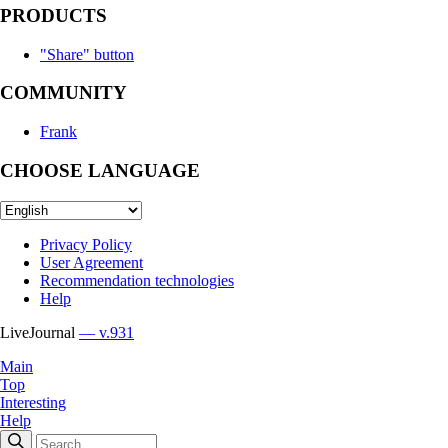
PRODUCTS
"Share" button
COMMUNITY
Frank
CHOOSE LANGUAGE
Privacy Policy
User Agreement
Recommendation technologies
Help
LiveJournal
— v.931
Main
Top
Interesting
Help