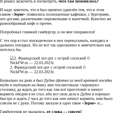
Я решил заскочить и посмотреть,
чего там поменялось?
И надо заметить, что я был приятно удивлён тем, что в этом
самом «
Зерне
» появились полноценные кафешки, с бургерами,
хот-догами, различными пироженками и выпечкой. Конечно же
разнообразный кофе и прочее.
Попробовал говяжий гамбургер, и он мне понравился!
С тех пор я стал эпизодически в них перекусывать, находясь в
дальних поездках. Но не всё так однозначно и замечательно как
хотелось бы.
2. Француский хот-дог с острой сосиской ©
NickFW.ru — 22.03.2023г.
Буквально на днях я был Дубне
(фотки из моей краткой поездки
туда я опубликую на днях)
, мне посоветовали «хорошую»
столовку, да ждать до того как там всё приготовят и начнут
кормить обедом я не стал, ибо все свои дела в Дубне я порешал
быстро и ждать 2 часа до того как они начнут кормить, нам было
совсем не с руки. Потому заехали в одно такое «
Зерно
» и...
Гамбургеров не оказалось,
от слова — совсем!