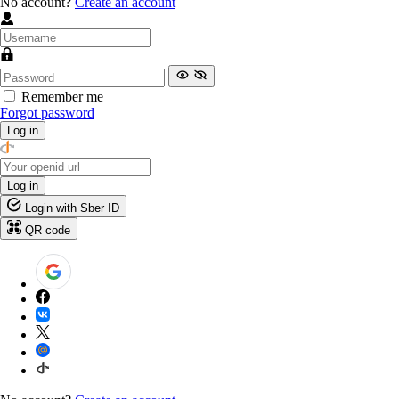
No account?
Create an account
Remember me
Forgot password
Log in
Log in
Login with Sber ID
QR code