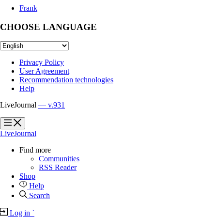
Frank
CHOOSE LANGUAGE
Privacy Policy
User Agreement
Recommendation technologies
Help
LiveJournal
— v.931
?
?
LiveJournal
Find more
Communities
RSS Reader
Shop
Help
Search
Log in
`