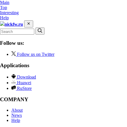
Main
Top
Interesting
Help
nickfw.ru
Follow us:
Follow us on Twitter
Applications
Download
Huawei
RuStore
COMPANY
About
News
Help