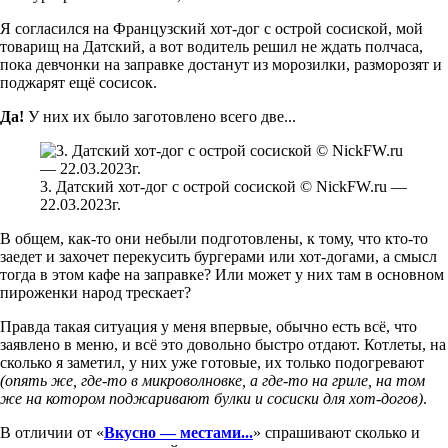
Я согласился на Французский хот-дог с острой сосиской, мой
товарищ на Датский, а вот водитель решил не ждать полчаса,
пока девчонки на заправке достанут из морозилки, разморозят и
поджарят ещё сосисок.
Да!
У них их было заготовлено всего две...
3. Датский хот-дог с острой сосиской © NickFW.ru —
22.03.2023г.
В общем, как-то они небыли подготовлены, к тому, что кто-то
заедет и захочет перекусить бургерами или хот-догами, а смысл
тогда в этом кафе на заправке? Или может у них там в основном
пироженки народ трескает?
Правда такая ситуация у меня впервые, обычно есть всё, что
заявлено в меню, и всё это довольно быстро отдают. Котлеты, на
сколько я заметил, у них уже готовые, их только подогревают
(опять же, где-то в микроволновке, а где-то на гриле, на том
же на котором поджаривают булки и сосиски для хот-догов)
.
В отличии от «
Вкусно — местами...
» спрашивают сколько и