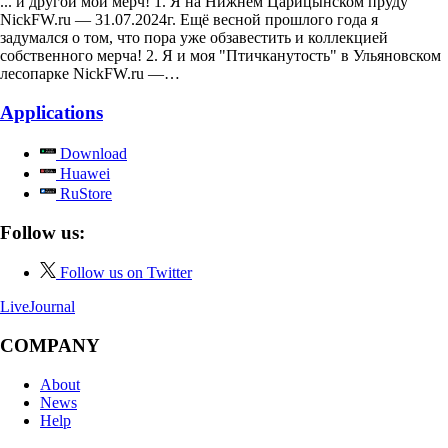
... и другой мой мерч! 1. Я на Нижнем Царицынском пруду
NickFW.ru — 31.07.2024г. Ещё весной прошлого года я
задумался о том, что пора уже обзавестить и коллекцией
собственного мерча! 2. Я и моя "Птичканутость" в Ульяновском
лесопарке NickFW.ru —…
Applications
Download
Huawei
RuStore
Follow us:
Follow us on Twitter
LiveJournal
COMPANY
About
News
Help