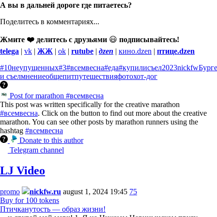
А вы в дальней дороге где питаетесь?
Поделитесь в комментариях...
Жмите ❤️ делитесь с друзьями
😃
подписывайтесь!
telega
|
vk
|
ЖЖ
|
ok
|
rutube
|
дzen
|
кино.dzen
|
птице.dzen
#10неупущенных
#3
#всемвесна
#еда
#купилисъел
2023
nickfw
Бург
и съел
мнение
общепит
путешествия
фото
хот-дог
Post for marathon #всемвесна
This post was written specifically for the creative marathon
#всемвесна
. Click on the button to find out more about the creative
marathon. You can see other posts by marathon runners using the
hashtag
#всемвесна
Donate to this author
Telegram channel
LJ Video
promo
nickfw.ru
august 1, 2024 19:45
75
Buy for 100 tokens
Птичканутость — образ жизни!