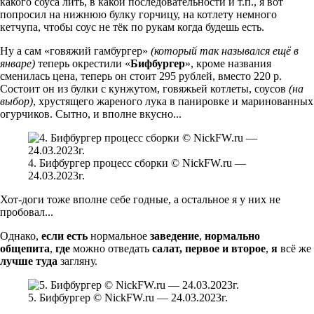
какого соуса лить, в какой последовательности и т.п., я вот
попросил на нижнюю булку горчицу, на котлету немного
кетчупа, чтобы соус не тёк по рукам когда будешь есть.
Ну а сам «говяжий гамбургер»
(который так назывался ещё в
январе)
теперь окрестили «
Бифбургер
», кроме названия
сменилась цена, теперь он стоит 295 рублей, вместо 220 р.
Состоит он из булки с кунжутом, говяжьей котлеты, соусов
(на
выбор)
, хрустящего жареного лука в панировке и маринованных
огурчиков. Сытно, и вполне вкусно...
4. Бифбургер процесс сборки © NickFW.ru —
24.03.2023г.
Хот-доги тоже вполне себе годные, а остальное я у них не
пробовал...
Однако,
если есть
нормальное
заведение
,
нормально
общепита
,
где
можно отведать
салат, первое и второе
,
я
всё же
лучше туда
загляну.
5. Бифбургер © NickFW.ru — 24.03.2023г.