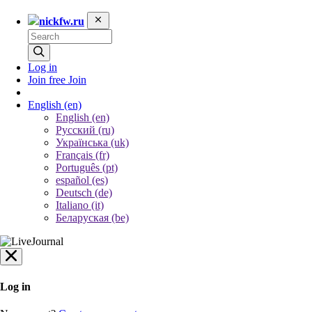
nickfw.ru
Log in
Join free
Join
English
(en)
English (en)
Русский (ru)
Українська (uk)
Français (fr)
Português (pt)
español (es)
Deutsch (de)
Italiano (it)
Беларуская (be)
Log in