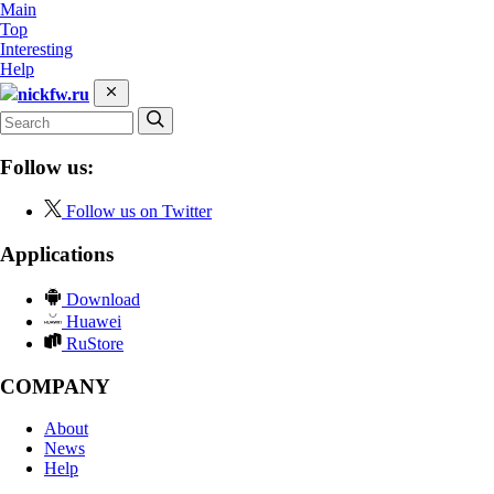
Main
Top
Interesting
Help
nickfw.ru
Follow us:
Follow us on Twitter
Applications
Download
Huawei
RuStore
COMPANY
About
News
Help