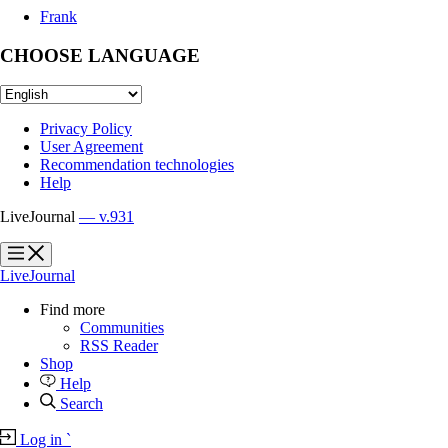
Frank
CHOOSE LANGUAGE
Privacy Policy
User Agreement
Recommendation technologies
Help
LiveJournal
— v.931
?
?
LiveJournal
Find more
Communities
RSS Reader
Shop
Help
Search
Log in
`