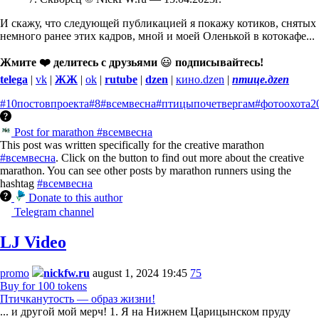
И скажу, что следующей публикацией я покажу котиков, снятых
немного ранее этих кадров, мной и моей Оленькой в котокафе...
Жмите ❤️ делитесь с друзьями
😃
подписывайтесь!
telega
|
vk
|
ЖЖ
|
ok
|
rutube
|
dzen
|
кино.dzen
|
птице.дzen
#10постовпроекта
#8
#всемвесна
#птицыпочетвергам
#фотоохота
2
Post for marathon #всемвесна
This post was written specifically for the creative marathon
#всемвесна
. Click on the button to find out more about the creative
marathon. You can see other posts by marathon runners using the
hashtag
#всемвесна
Donate to this author
Telegram channel
LJ Video
promo
nickfw.ru
august 1, 2024 19:45
75
Buy for 100 tokens
Птичканутость — образ жизни!
... и другой мой мерч! 1. Я на Нижнем Царицынском пруду