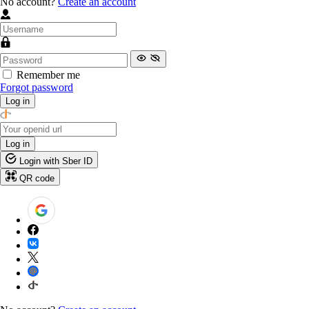
No account?
Create an account
Remember me
Forgot password
Log in
Log in
Login with Sber ID
QR code