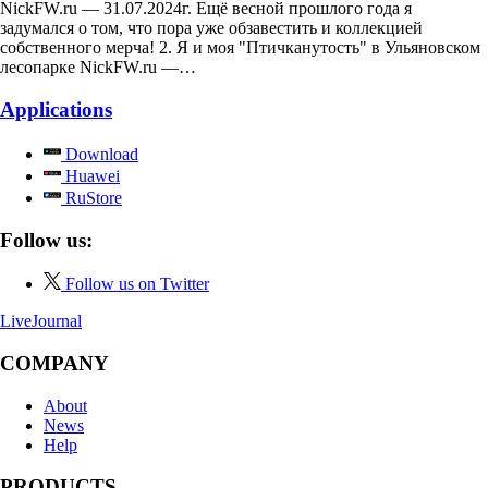
NickFW.ru — 31.07.2024г. Ещё весной прошлого года я
задумался о том, что пора уже обзавестить и коллекцией
собственного мерча! 2. Я и моя "Птичканутость" в Ульяновском
лесопарке NickFW.ru —…
Applications
Download
Huawei
RuStore
Follow us:
Follow us on Twitter
LiveJournal
COMPANY
About
News
Help
PRODUCTS