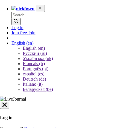
nickfw.ru
Log in
Join free
Join
English
(en)
English (en)
Русский (ru)
Українська (uk)
Français (fr)
Português (pt)
español (es)
Deutsch (de)
Italiano (it)
Беларуская (be)
Log in