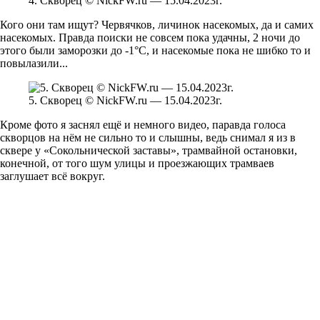
4. Скворец © NickFW.ru — 15.04.2023г.
Кого они там ищут? Червячков, личинок насекомых, да и самих
насекомых. Правда поиски не совсем пока удачны, 2 ночи до
этого были заморозки до -1°С, и насекомые пока не шибко то и
повылазили...
5. Скворец © NickFW.ru — 15.04.2023г.
Кроме фото я заснял ещё и немного видео, паравда голоса
скворцов на нём не сильно то и слышны, ведь снимал я из в
сквере у «Сокольнической заставы», трамвайной остановки,
конечной, от того шум улицы и проезжающих трамваев
заглушает всё вокруг.