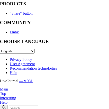
PRODUCTS
"Share" button
COMMUNITY
Frank
CHOOSE LANGUAGE
Privacy Policy
User Agreement
Recommendation technologies
Help
LiveJournal
— v.931
Main
Top
Interesting
Help