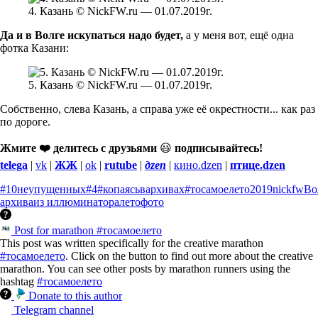
4. Казань © NickFW.ru — 01.07.2019г.
Да и в Волге искупаться надо будет,
а у меня вот, ещё одна
фотка Казани:
5. Казань © NickFW.ru — 01.07.2019г.
Собственно, слева Казань, а справа уже её окрестности... как раз
по дороге.
Жмите ❤️ делитесь с друзьями
😃
подписывайтесь!
telega
|
vk
|
ЖЖ
|
ok
|
rutube
|
дzen
|
кино.dzen
|
птице.dzen
#10неупущенных
#4
#копаясьвархивах
#тосамоелето
2019
nickfw
Во
архива
из иллюминатора
лето
фото
Post for marathon #тосамоелето
This post was written specifically for the creative marathon
#тосамоелето
. Click on the button to find out more about the creative
marathon. You can see other posts by marathon runners using the
hashtag
#тосамоелето
Donate to this author
Telegram channel