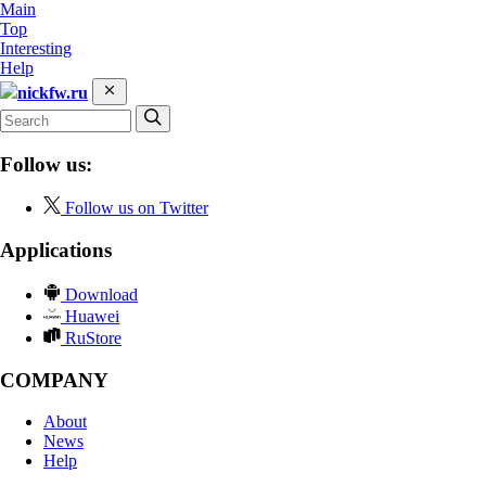
Main
Top
Interesting
Help
nickfw.ru
Follow us:
Follow us on Twitter
Applications
Download
Huawei
RuStore
COMPANY
About
News
Help