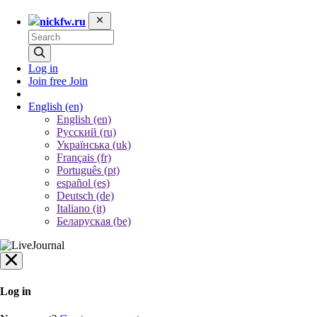
nickfw.ru
Log in
Join free
Join
English
(en)
English (en)
Русский (ru)
Українська (uk)
Français (fr)
Português (pt)
español (es)
Deutsch (de)
Italiano (it)
Беларуская (be)
Log in