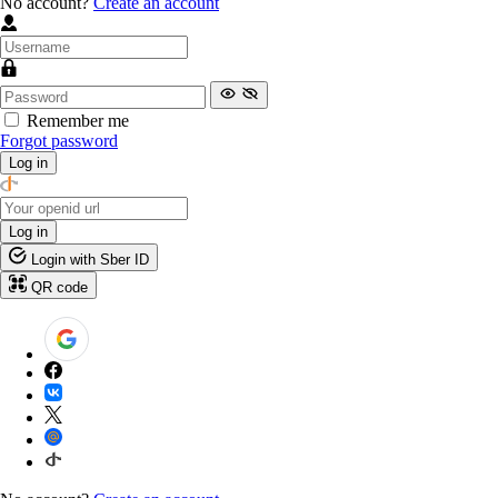
No account?
Create an account
Remember me
Forgot password
Log in
Log in
Login with Sber ID
QR code