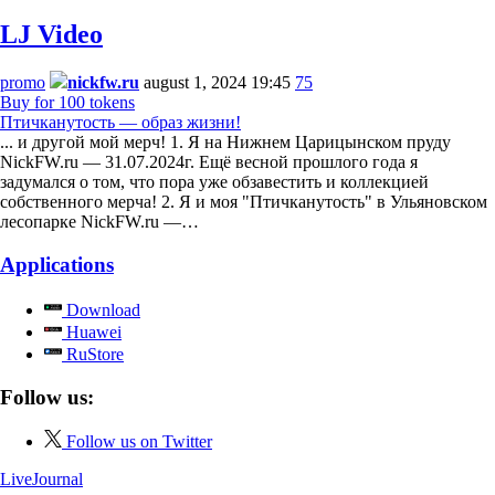
LJ Video
promo
nickfw.ru
august 1, 2024 19:45
75
Buy for 100 tokens
Птичканутость — образ жизни!
... и другой мой мерч! 1. Я на Нижнем Царицынском пруду
NickFW.ru — 31.07.2024г. Ещё весной прошлого года я
задумался о том, что пора уже обзавестить и коллекцией
собственного мерча! 2. Я и моя "Птичканутость" в Ульяновском
лесопарке NickFW.ru —…
Applications
Download
Huawei
RuStore
Follow us:
Follow us on Twitter
LiveJournal