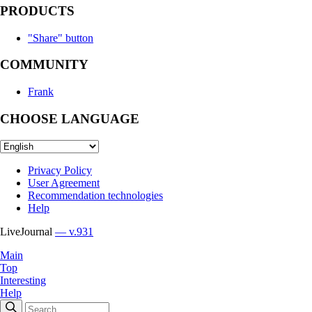
PRODUCTS
"Share" button
COMMUNITY
Frank
CHOOSE LANGUAGE
Privacy Policy
User Agreement
Recommendation technologies
Help
LiveJournal
— v.931
Main
Top
Interesting
Help