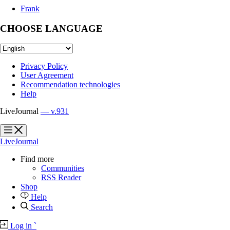
Frank
CHOOSE LANGUAGE
Privacy Policy
User Agreement
Recommendation technologies
Help
LiveJournal
— v.931
?
?
LiveJournal
Find more
Communities
RSS Reader
Shop
Help
Search
Log in
`