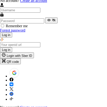
No account?
Create an account
Remember me
Forgot password
Log in
Log in
Login with Sber ID
QR code