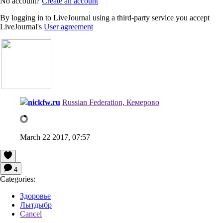
No account?
Create an account
By logging in to LiveJournal using a third-party service you accept
LiveJournal's
User agreement
nickfw.ru
Russian Federation, Кемерово
March 22 2017, 07:57
4
Categories:
Здоровье
Лытдыбр
Cancel