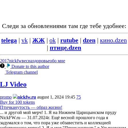
Следи за обновлениями там где тебе удобнее:
telega
|
vk
|
ЖЖ
|
ok
|
rutube
|
dzen
|
кино.dzen
|
птице.dzen
2017
nickfw
весна
здоровье
обо мне
Donate to this author
Telegram channel
LJ Video
promo
nickfw.ru
august 1, 2024 19:45
75
Buy for 100 tokens
Птичканутость — образ жизни!
... и другой мой мерч! 1. Я на Нижнем Царицынском пруду
NickFW.ru — 31.07.2024г. Ещё весной прошлого года я
задумался о том, что пора уже обзавестить и коллекцией
собственного мерча! 2. Я и моя "Птичканутость" в Ульяновском