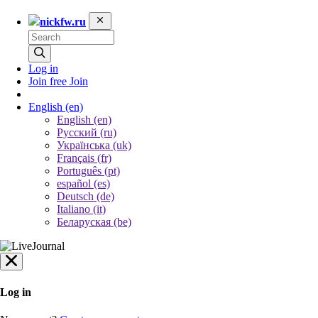
nickfw.ru
Log in
Join free
Join
English
(en)
English (en)
Русский (ru)
Українська (uk)
Français (fr)
Português (pt)
español (es)
Deutsch (de)
Italiano (it)
Беларуская (be)
Log in