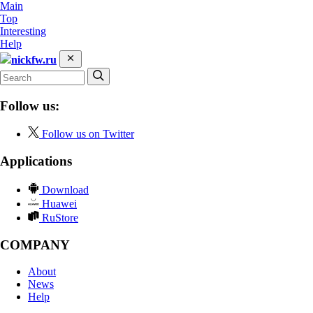
Main
Top
Interesting
Help
nickfw.ru
Follow us:
Follow us on Twitter
Applications
Download
Huawei
RuStore
COMPANY
About
News
Help