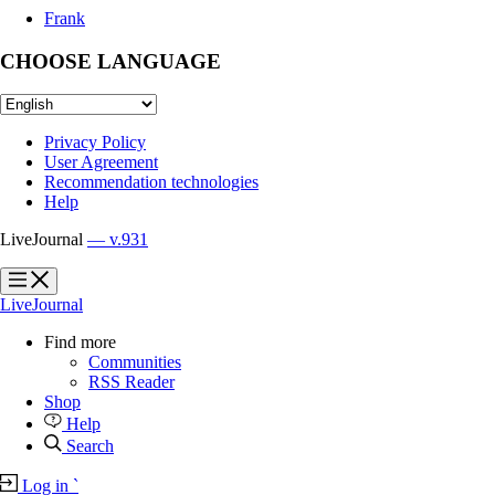
Frank
CHOOSE LANGUAGE
Privacy Policy
User Agreement
Recommendation technologies
Help
LiveJournal
— v.931
?
?
LiveJournal
Find more
Communities
RSS Reader
Shop
Help
Search
Log in
`