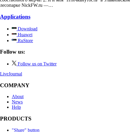
лесопарке NickFW.ru —…
Applications
Download
Huawei
RuStore
Follow us:
Follow us on Twitter
LiveJournal
COMPANY
About
News
Help
PRODUCTS
"Share" button