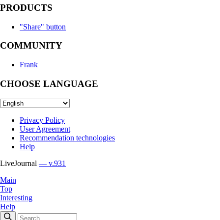
PRODUCTS
"Share" button
COMMUNITY
Frank
CHOOSE LANGUAGE
Privacy Policy
User Agreement
Recommendation technologies
Help
LiveJournal
— v.931
Main
Top
Interesting
Help