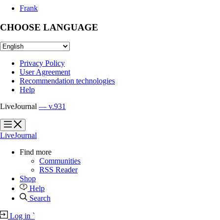
Frank
CHOOSE LANGUAGE
Privacy Policy
User Agreement
Recommendation technologies
Help
LiveJournal
— v.931
?
?
LiveJournal
Find more
Communities
RSS Reader
Shop
Help
Search
Log in
`