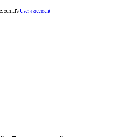
veJournal's
User agreement