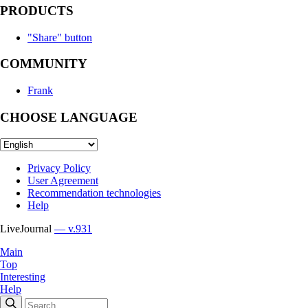
PRODUCTS
"Share" button
COMMUNITY
Frank
CHOOSE LANGUAGE
Privacy Policy
User Agreement
Recommendation technologies
Help
LiveJournal
— v.931
Main
Top
Interesting
Help