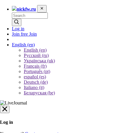
nickfw.ru
Log in
Join free
Join
English
(en)
English (en)
Русский (ru)
Українська (uk)
Français (fr)
Português (pt)
español (es)
Deutsch (de)
Italiano (it)
Беларуская (be)
Log in