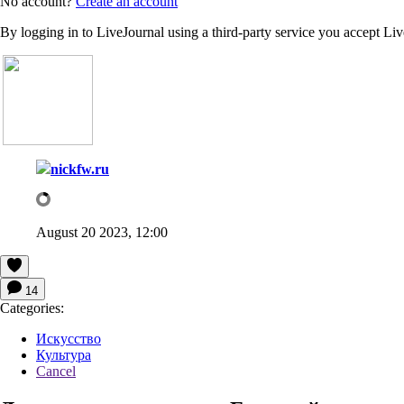
No account?
Create an account
By logging in to LiveJournal using a third-party service you accept Li
nickfw.ru
August 20 2023, 12:00
14
Categories:
Искусство
Культура
Cancel