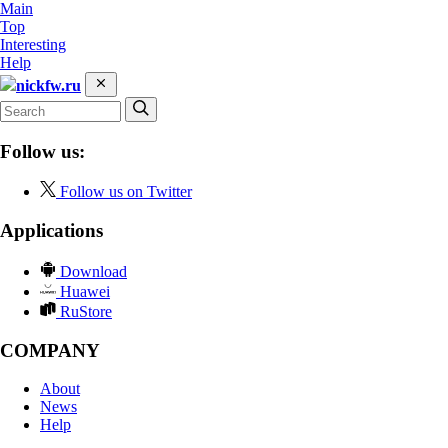
Main
Top
Interesting
Help
nickfw.ru
Follow us:
Follow us on Twitter
Applications
Download
Huawei
RuStore
COMPANY
About
News
Help