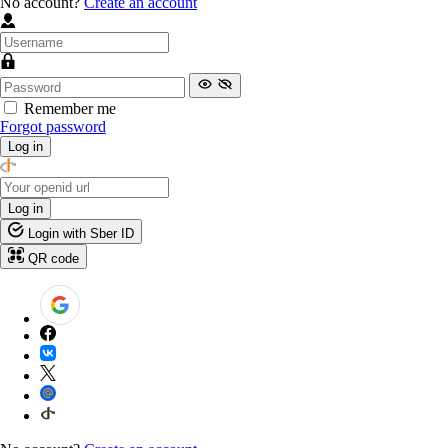
No account?
Create an account
Remember me
Forgot password
Log in
Log in
Login with Sber ID
QR code