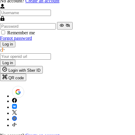
No account?
Create an account
Remember me
Forgot password
Log in
Log in
Login with Sber ID
QR code