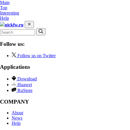
Main
Top
Interesting
Help
nickfw.ru
Follow us:
Follow us on Twitter
Applications
Download
Huawei
RuStore
COMPANY
About
News
Help