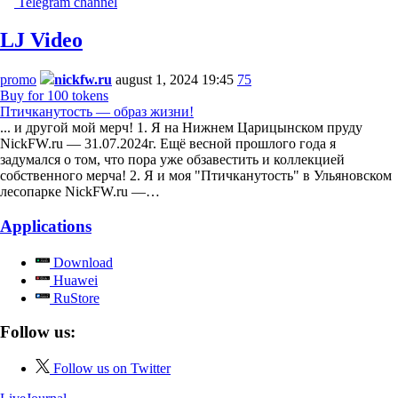
Telegram channel
LJ Video
promo
nickfw.ru
august 1, 2024 19:45
75
Buy for 100 tokens
Птичканутость — образ жизни!
... и другой мой мерч! 1. Я на Нижнем Царицынском пруду
NickFW.ru — 31.07.2024г. Ещё весной прошлого года я
задумался о том, что пора уже обзавестить и коллекцией
собственного мерча! 2. Я и моя "Птичканутость" в Ульяновском
лесопарке NickFW.ru —…
Applications
Download
Huawei
RuStore
Follow us:
Follow us on Twitter