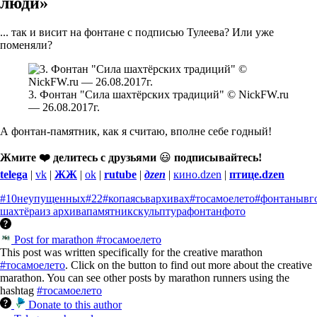
люди»
... так и висит на фонтане с подписью Тулеева? Или уже
поменяли?
3. Фонтан "Сила шахтёрских традиций" © NickFW.ru
— 26.08.2017г.
А фонтан-памятник, как я считаю, вполне себе годный!
Жмите ❤️ делитесь с друзьями
😃
подписывайтесь!
telega
|
vk
|
ЖЖ
|
ok
|
rutube
|
дzen
|
кино.dzen
|
птице.dzen
#10неупущенных
#22
#копаясьвархивах
#тосамоелето
#фонтанывг
шахтёра
из архива
памятник
скульптура
фонтан
фото
Post for marathon #тосамоелето
This post was written specifically for the creative marathon
#тосамоелето
. Click on the button to find out more about the creative
marathon. You can see other posts by marathon runners using the
hashtag
#тосамоелето
Donate to this author