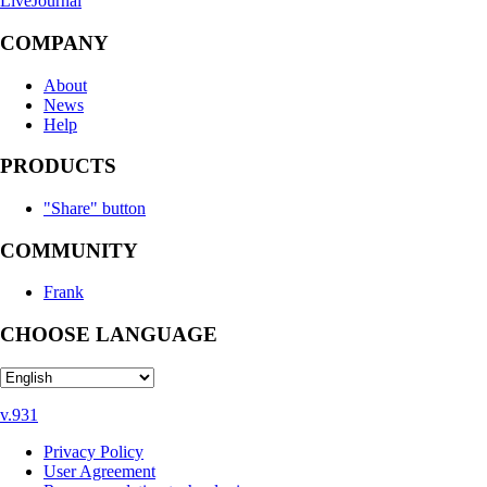
LiveJournal
COMPANY
About
News
Help
PRODUCTS
"Share" button
COMMUNITY
Frank
CHOOSE LANGUAGE
v.931
Privacy Policy
User Agreement