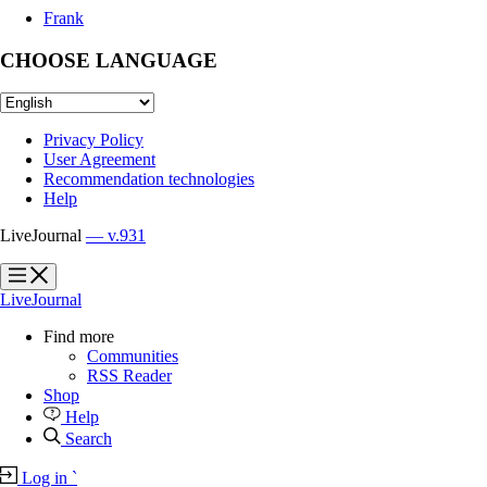
Frank
CHOOSE LANGUAGE
Privacy Policy
User Agreement
Recommendation technologies
Help
LiveJournal
— v.931
?
?
LiveJournal
Find more
Communities
RSS Reader
Shop
Help
Search
Log in
`