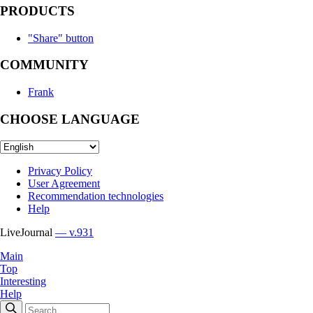
PRODUCTS
"Share" button
COMMUNITY
Frank
CHOOSE LANGUAGE
Privacy Policy
User Agreement
Recommendation technologies
Help
LiveJournal
— v.931
Main
Top
Interesting
Help