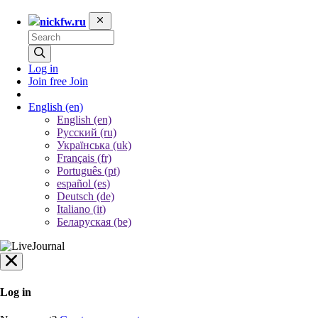
nickfw.ru
Log in
Join free
Join
English
(en)
English (en)
Русский (ru)
Українська (uk)
Français (fr)
Português (pt)
español (es)
Deutsch (de)
Italiano (it)
Беларуская (be)
Log in