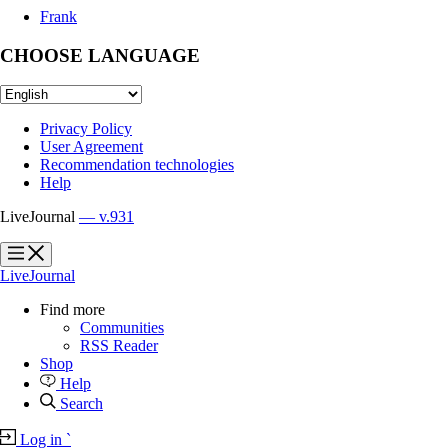
Frank
CHOOSE LANGUAGE
Privacy Policy
User Agreement
Recommendation technologies
Help
LiveJournal
— v.931
?
?
LiveJournal
Find more
Communities
RSS Reader
Shop
Help
Search
Log in
`