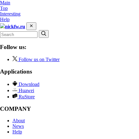
Main
Top
Interesting
Help
nickfw.ru
Follow us:
Follow us on Twitter
Applications
Download
Huawei
RuStore
COMPANY
About
News
Help