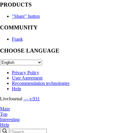
PRODUCTS
"Share" button
COMMUNITY
Frank
CHOOSE LANGUAGE
Privacy Policy
User Agreement
Recommendation technologies
Help
LiveJournal
— v.931
Main
Top
Interesting
Help