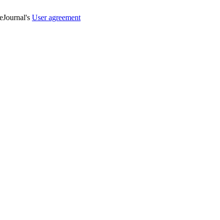
veJournal's
User agreement