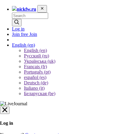
nickfw.ru
Log in
Join free
Join
English
(en)
English (en)
Русский (ru)
Українська (uk)
Français (fr)
Português (pt)
español (es)
Deutsch (de)
Italiano (it)
Беларуская (be)
Log in