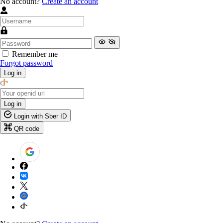
No account?
Create an account
Remember me
Forgot password
Log in
Log in
Login with Sber ID
QR code