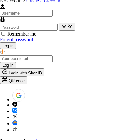
No account?
Create an account
Remember me
Forgot password
Log in
Log in
Login with Sber ID
QR code