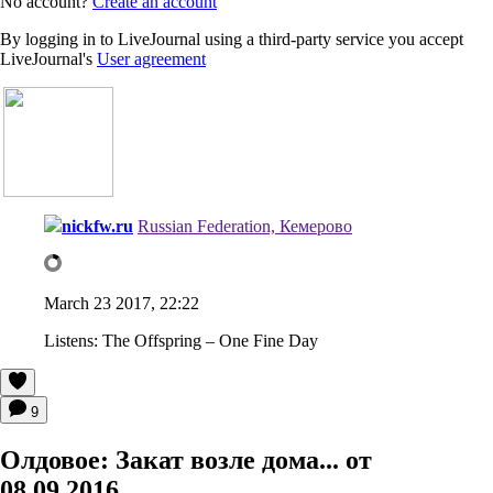
No account?
Create an account
By logging in to LiveJournal using a third-party service you accept
LiveJournal's
User agreement
nickfw.ru
Russian Federation, Кемерово
March 23 2017, 22:22
Listens:
The Offspring – One Fine Day
9
Олдовое: Закат возле дома... от
08.09.2016