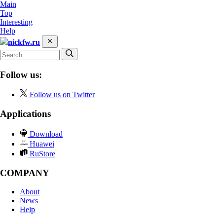
Main
Top
Interesting
Help
nickfw.ru
Follow us:
Follow us on Twitter
Applications
Download
Huawei
RuStore
COMPANY
About
News
Help