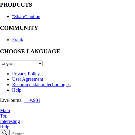
PRODUCTS
"Share" button
COMMUNITY
Frank
CHOOSE LANGUAGE
Privacy Policy
User Agreement
Recommendation technologies
Help
LiveJournal
— v.931
Main
Top
Interesting
Help