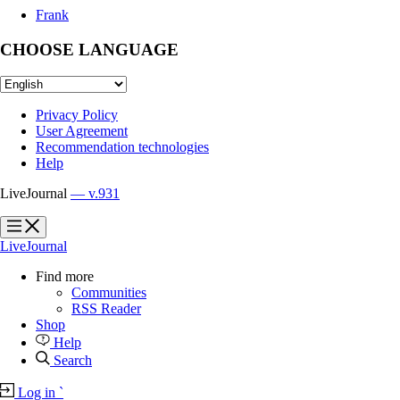
Frank
CHOOSE LANGUAGE
Privacy Policy
User Agreement
Recommendation technologies
Help
LiveJournal
— v.931
?
?
LiveJournal
Find more
Communities
RSS Reader
Shop
Help
Search
Log in
`