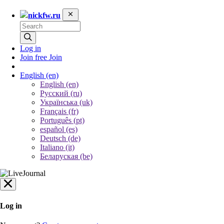
nickfw.ru
Log in
Join free
Join
English
(en)
English (en)
Русский (ru)
Українська (uk)
Français (fr)
Português (pt)
español (es)
Deutsch (de)
Italiano (it)
Беларуская (be)
Log in