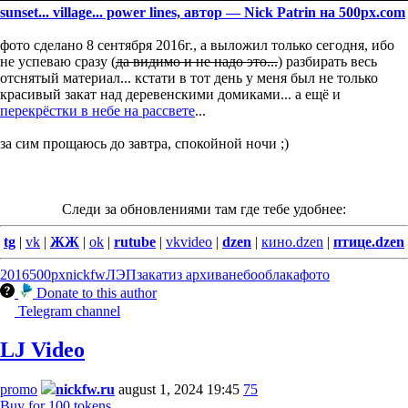
sunset... village... power lines, автор — Nick Patrin на 500px.com
фото сделано 8 сентября 2016г., а выложил только сегодня, ибо
не успеваю сразу (
да видимо и не надо это...
) разбирать весь
отснятый материал... кстати в тот день у меня был не только
красивый закат над деревенскими домиками... а ещё и
перекрёстки в небе на рассвете
...
за сим прощаюсь до завтра, спокойной ночи ;)
Следи за обновлениями там где тебе удобнее:
tg
|
vk
|
ЖЖ
|
ok
|
rutube
|
vkvideo
|
dzen
|
кино.dzen
|
птице.dzen
2016
500px
nickfw
ЛЭП
закат
из архива
небо
облака
фото
Donate to this author
Telegram channel
LJ Video
promo
nickfw.ru
august 1, 2024 19:45
75
Buy for 100 tokens