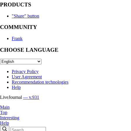
PRODUCTS
"Share" button
COMMUNITY
Frank
CHOOSE LANGUAGE
Privacy Policy
User Agreement
Recommendation technologies
Help
LiveJournal
— v.931
Main
Top
Interesting
Help