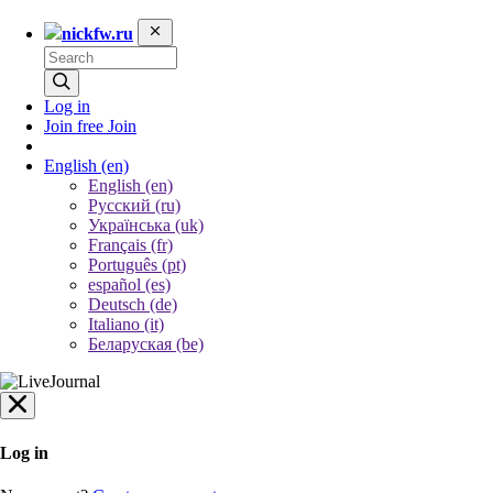
nickfw.ru
Log in
Join free
Join
English
(en)
English (en)
Русский (ru)
Українська (uk)
Français (fr)
Português (pt)
español (es)
Deutsch (de)
Italiano (it)
Беларуская (be)
Log in