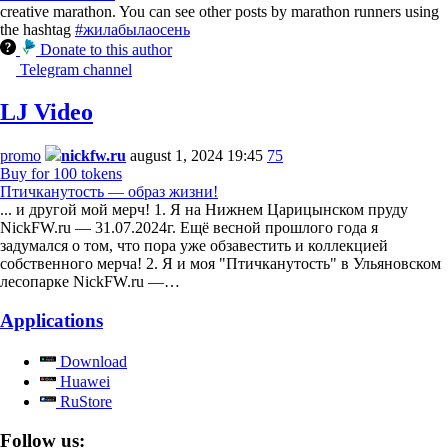
creative marathon. You can see other posts by marathon runners using
the hashtag
#жилабылаосень
Donate to this author
Telegram channel
LJ Video
promo
nickfw.ru
august 1, 2024 19:45
75
Buy for 100 tokens
Птичканутость — образ жизни!
... и другой мой мерч! 1. Я на Нижнем Царицынском пруду
NickFW.ru — 31.07.2024г. Ещё весной прошлого года я
задумался о том, что пора уже обзавестить и коллекцией
собственного мерча! 2. Я и моя "Птичканутость" в Ульяновском
лесопарке NickFW.ru —…
Applications
Download
Huawei
RuStore
Follow us: