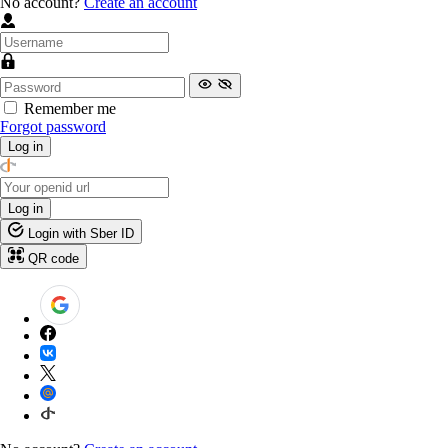
No account?
Create an account
Remember me
Forgot password
Log in
Log in
Login with Sber ID
QR code