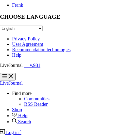
Frank
CHOOSE LANGUAGE
Privacy Policy
User Agreement
Recommendation technologies
Help
LiveJournal
— v.931
?
?
LiveJournal
Find more
Communities
RSS Reader
Shop
Help
Search
Log in
`