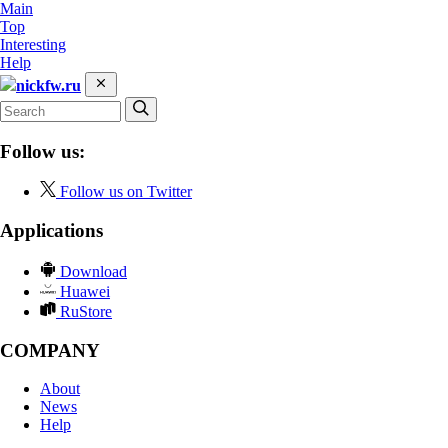
Main
Top
Interesting
Help
nickfw.ru
Follow us:
Follow us on Twitter
Applications
Download
Huawei
RuStore
COMPANY
About
News
Help