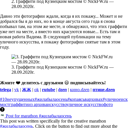
2. Граффити под Кузнецким мостом © NickFW.ru —
28.09.2020г.
Давно эти фотографии ждали, когда я их покажу... Может и не
добрался бы я до них, но в конце августа сего года я снова
побывал там, на этом же месте, и обнаружил, что этих граффити
уже нет на месте, а вместо них красуются новые... Есть там и
новая работа Вадима. В следующей публикации на тему
уличного искусства, я покажу фотографии снятые там в этом
году.
3. Граффити под Кузнецким мостом © NickFW.ru —
28.09.2020г.
Жмите ❤️ делитесь с друзьями
😃
подписывайтесь!
telega
|
vk
|
ЖЖ
|
ok
|
rutube
|
дzen
|
кино.dzen
|
птице.dzen
#10неупущенных
#жилабылаосень
#копаясьвархивах
#уличноеиск
мост
граффити
из архива
искусство
уличное искусство
фото
Post for marathon #жилабылаосень
This post was written specifically for the creative marathon
#жилабылаосень
. Click on the button to find out more about the