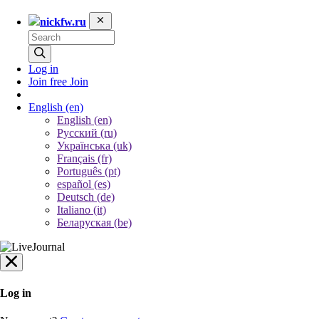
nickfw.ru
Log in
Join free
Join
English
(en)
English (en)
Русский (ru)
Українська (uk)
Français (fr)
Português (pt)
español (es)
Deutsch (de)
Italiano (it)
Беларуская (be)
Log in