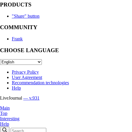
PRODUCTS
"Share" button
COMMUNITY
Frank
CHOOSE LANGUAGE
Privacy Policy
User Agreement
Recommendation technologies
Help
LiveJournal
— v.931
Main
Top
Interesting
Help