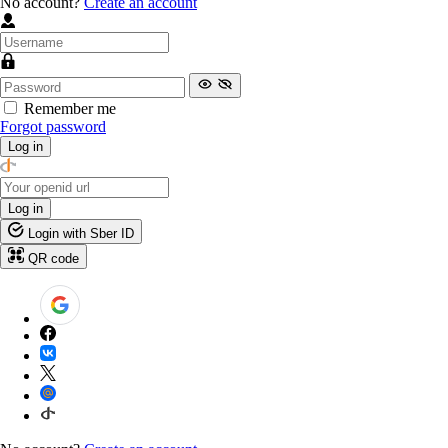
No account?
Create an account
Remember me
Forgot password
Log in
Log in
Login with Sber ID
QR code