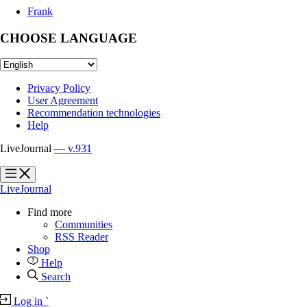
Frank
CHOOSE LANGUAGE
Privacy Policy
User Agreement
Recommendation technologies
Help
LiveJournal
— v.931
?
?
LiveJournal
Find more
Communities
RSS Reader
Shop
Help
Search
Log in
`