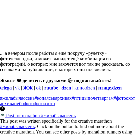
... а вечером после работы я ещё покручу «рулетку»
фоточелленджа, и может выпадет ещё комбинация из
фотографий, о которых мне захочется вот так же рассказать, со
ссылками на публикации, в которых они появлялись.
Жмите ❤️ делитесь с друзьями
😃
подписывайтесь!
telega
|
vk
|
ЖЖ
|
ok
|
rutube
|
dzen
|
кино.dzen
|
птице.dzen
#жилабылаосень
#копаясьвархивах
#птицыпочетвергам
#фотоохот
архива
небо
фото
фотоохота
Post for marathon #жилабылаосень
This post was written specifically for the creative marathon
#жилабылаосень
. Click on the button to find out more about the
creative marathon. You can see other posts by marathon runners using