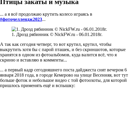
Птицы закаты и музыка
... а я всё продолжаю крутить колесо играясь в
#фоточеллендж2023
...
1. Дрозд рябинник © NickFW.ru - 06.01.2018г.
А так как сегодня четверг, то вот крутил, крутил, чтобы
выкрутить хотя бы с парой пташек, и без скриншотов, которые
хранятся в одном из фотоальбомов, куда валится всё, что я
скриню и вставляю в комменты...
... а первый кадр сегодняшнего поста дайджеста снят вечером 6
января 2018 года, в городе Кемерово на улице Весенняя, вот тут
больше фоток и небольшое видео с той фотоохоты, для которой
пришлось применять ещё и вспышку: