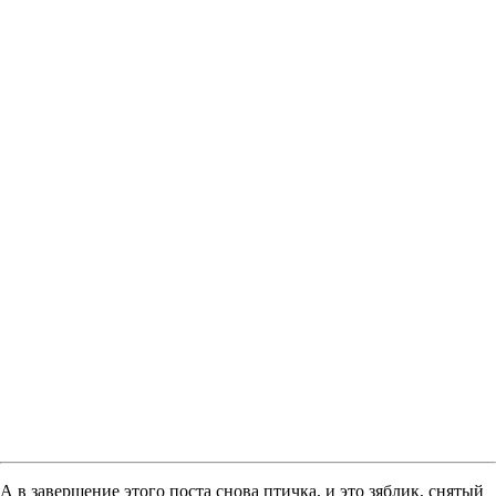
А в завершение этого поста снова птичка, и это зяблик, снятый