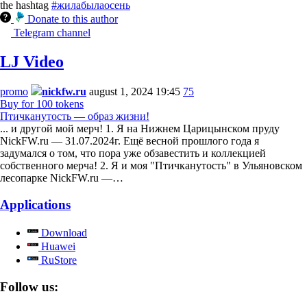
the hashtag
#жилабылаосень
Donate to this author
Telegram channel
LJ Video
promo
nickfw.ru
august 1, 2024 19:45
75
Buy for 100 tokens
Птичканутость — образ жизни!
... и другой мой мерч! 1. Я на Нижнем Царицынском пруду
NickFW.ru — 31.07.2024г. Ещё весной прошлого года я
задумался о том, что пора уже обзавестить и коллекцией
собственного мерча! 2. Я и моя "Птичканутость" в Ульяновском
лесопарке NickFW.ru —…
Applications
Download
Huawei
RuStore
Follow us: