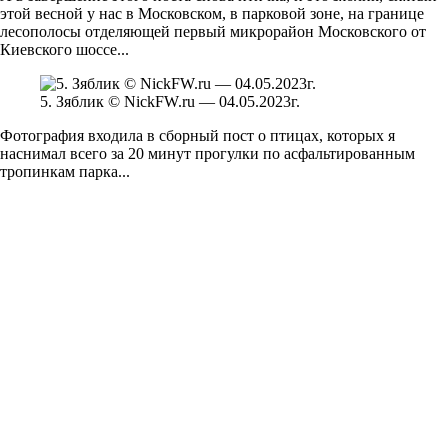
этой весной у нас в Московском, в парковой зоне, на границе
лесополосы отделяющей первый микрорайон Московского от
Киевского шоссе...
5. Зяблик © NickFW.ru — 04.05.2023г.
Фотография входила в сборный пост о птицах, которых я
наснимал всего за 20 минут прогулки по асфальтированным
тропинкам парка...