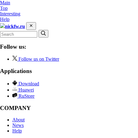
Main
Top
Interesting
Help
nickfw.ru
Follow us:
Follow us on Twitter
Applications
Download
Huawei
RuStore
COMPANY
About
News
Help